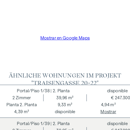
facilitado. Existe una estrecha relación económica con el
vendedor. El promotor inmobiliario paga la comisión del
comprador hasta el inicio de la construcción. El contrato es
redactado y tramitado de forma fiduciaria por el abogado
Dr. Arnold Rechtsanwälte / Wipplingerstraße. Los gastos
Mostrar en Google Maps
ascienden al 1,8% del precio de compra más el 20% de IVA,
así como los gastos de caja y notaría de la fiduciaria Dra.
Bettina Schober.
ÄHNLICHE WOHNUNGEN IM PROJEKT
"TRAISENGASSE 20-22"
1/38
| 2. Planta
disponible
2
Zimmer
39,96 m²
€ 247.300
2. Planta
9,33 m²
4,94 m²
4,39 m²
disponible
Mostrar
1/39
| 2. Planta
disponible