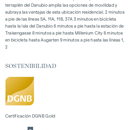
terraplén del Danubio amplía las opciones de movilidad y
Calefacción por suelo radiante a través de calefacción
subraya las ventajas de esta ubicación residencial. 2 minutos
urbana
a pie de las líneas 5A, 11A, 11B, 37A 3 minutos en bicicleta
Sistema fotovoltaico en el tejado
hasta la Isla del Danubio 6 minutos a pie hasta la estación de
Sistema de interfono digital y
Traisengasse 8 minutos a pie hasta Millenium City 8 minutos
tablón de anuncios mediante aplicación de teléfono móvil
en bicicleta hasta Augarten 9 minutos a pie hasta las líneas 1,
Aplicación de gestión inteligente de la propiedad "puck
2
DESTACADOS
269 viviendas de pleno dominio
SOSTENIBILIDAD
De 1 a 4 habitaciones con espacios habitables de aprox.
38 a 124 m2
Jardines, balcones, logias, azoteas
Zona de juegos para niños pequeños y sala común
166 plazas de aparcamiento subterráneo
Ideal para inversores y propietarios
Precertificado de sostenibilidad DGNB Gold
Certificación DGNB Gold
Situado junto al pintoresco Danubio