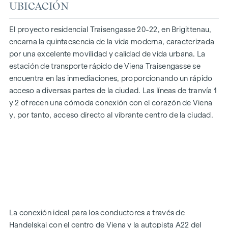
UBICACIÓN
En Traisengasse 20-22, la estética y la funcionalidad se
combinan en cada unidad residencial. Con planos
El proyecto residencial Traisengasse 20-22, en Brigittenau,
inteligentes que van desde acogedores pisos de un
encarna la quintaesencia de la vida moderna, caracterizada
dormitorio a espaciosos pisos de cuatro dormitorios, todo
por una excelente movilidad y calidad de vida urbana. La
el mundo encontrará aquí su espacio vital ideal. Los suelos
estación de transporte rápido de Viena Traisengasse se
de parqué de roble y las elegantes baldosas de marca
encuentra en las inmediaciones, proporcionando un rápido
realzan el interior, mientras que la calefacción por suelo
acceso a diversas partes de la ciudad. Las líneas de tranvía 1
radiante, alimentada por calefacción urbana respetuosa con
y 2 ofrecen una cómoda conexión con el corazón de Viena
el medio ambiente, garantiza un clima interior acogedor. La
y, por tanto, acceso directo al vibrante centro de la ciudad.
protección solar eléctrica exterior y el aire acondicionado en
los pisos de la última planta garantizan un ambiente
agradable, incluso en los días más calurosos.
EQUIPAMIENTOS
Suelos de parqué de roble
Elegantes baldosas de marca
La conexión ideal para los conductores a través de
Protección solar eléctrica exterior
Handelskai con el centro de Viena y la autopista A22 del
Aire acondicionado en el ático