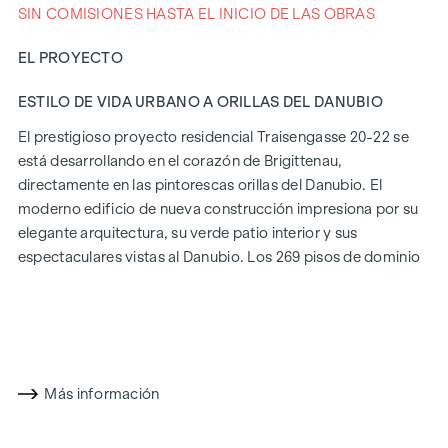
SIN COMISIONES HASTA EL INICIO DE LAS OBRAS
EL PROYECTO
ESTILO DE VIDA URBANO A ORILLAS DEL DANUBIO
El prestigioso proyecto residencial Traisengasse 20-22 se
está desarrollando en el corazón de Brigittenau,
directamente en las pintorescas orillas del Danubio. El
moderno edificio de nueva construcción impresiona por su
elegante arquitectura, su verde patio interior y sus
espectaculares vistas al Danubio. Los 269 pisos de dominio
absoluto ofrecen una variedad de opciones de vivienda
para todos los estilos de vida y generaciones. La proximidad
a la Isla del Danubio y la rápida conexión con el centro de la
ciudad prometen un estilo de vida privilegiado en uno de los
Más información
barrios más animados de Viena.
CONFORT DE VIDA CON CARÁCTER