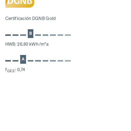
SOSTENIBILIDAD
La creación de un espacio vital sostenible y el bienestar de
Certificación DGNB Gold
los futuros residentes son el centro de este proyecto de
nueva construcción. Además de optimizar la vida útil del
B
inmueble, prestamos atención a minimizar el consumo de
energía y recursos naturales durante la construcción. Como
HWB: 26,80 kWh/m²a
miembro del ÖGNI (Consejo Austriaco de Construcción
Sostenible), el proyecto ya cuenta con la certificación previa
A
de la categoría DGNB Gold.
f
: 0,74
GEE
COSTES ADICIONALES
En aras del buen orden, nos gustaría señalar que, a menos
que se indique lo contrario en la oferta, se pagará una
comisión al finalizar con éxito la transacción según las
tarifas estipuladas en la Ordenanza de Agentes Inmobiliarios
BGBI. 262 y 297/1996 - es decir, el 3% del precio de compra
más el 20% de IVA. Esta obligación de comisión también se
aplica si transmite a terceros la información que se le ha