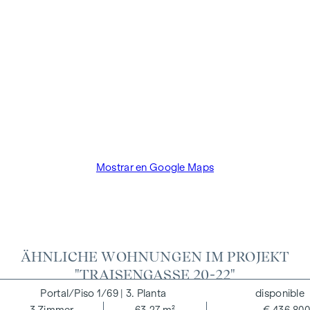
facilitado. Existe una estrecha relación económica con el
vendedor. El promotor inmobiliario paga la comisión del
comprador hasta el inicio de la construcción. El contrato es
redactado y tramitado de forma fiduciaria por el abogado
Dr. Arnold Rechtsanwälte / Wipplingerstraße. Los gastos
ascienden al 1,8% del precio de compra más el 20% de IVA,
así como los gastos de caja y notaría de la fiduciaria Dra.
Bettina Schober.
Mostrar en Google Maps
ÄHNLICHE WOHNUNGEN IM PROJEKT
"TRAISENGASSE 20-22"
1/69
| 3. Planta
disponible