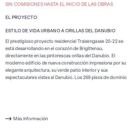
SIN COMISIONES HASTA EL INICIO DE LAS OBRAS
EL PROYECTO
ESTILO DE VIDA URBANO A ORILLAS DEL DANUBIO
El prestigioso proyecto residencial Traisengasse 20-22 se
está desarrollando en el corazón de Brigittenau,
directamente en las pintorescas orillas del Danubio. El
moderno edificio de nueva construcción impresiona por su
elegante arquitectura, su verde patio interior y sus
espectaculares vistas al Danubio. Los 269 pisos de dominio
absoluto ofrecen una variedad de opciones de vivienda
para todos los estilos de vida y generaciones. La proximidad
a la Isla del Danubio y la rápida conexión con el centro de la
ciudad prometen un estilo de vida privilegiado en uno de los
Más información
barrios más animados de Viena.
CONFORT DE VIDA CON CARÁCTER