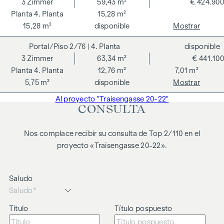
3
Zimmer
59,43 m²
€ 424.900
4. Planta
15,28 m²
15,28 m²
disponible
Mostrar
2/76
| 4. Planta
disponible
3
Zimmer
63,34 m²
€ 441.100
4. Planta
12,76 m²
7,01 m²
5,75 m²
disponible
Mostrar
Al proyecto "Traisengasse 20-22"
CONSULTA
Nos complace recibir su consulta de Top 2/110 en el
proyecto «Traisengasse 20-22».
Saludo
Título
Título pospuesto