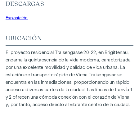
DESCARGAS
En Traisengasse 20-22, la estética y la funcionalidad se
combinan en cada unidad residencial. Con planos
Exposición
inteligentes que van desde acogedores pisos de un
dormitorio a espaciosos pisos de cuatro dormitorios, todo
UBICACIÓN
el mundo encontrará aquí su espacio vital ideal. Los suelos
de parqué de roble y las elegantes baldosas de marca
El proyecto residencial Traisengasse 20-22, en Brigittenau,
realzan el interior, mientras que la calefacción por suelo
encarna la quintaesencia de la vida moderna, caracterizada
radiante, alimentada por calefacción urbana respetuosa con
por una excelente movilidad y calidad de vida urbana. La
el medio ambiente, garantiza un clima interior acogedor. La
estación de transporte rápido de Viena Traisengasse se
protección solar eléctrica exterior y el aire acondicionado en
encuentra en las inmediaciones, proporcionando un rápido
los pisos de la última planta garantizan un ambiente
acceso a diversas partes de la ciudad. Las líneas de tranvía 1
agradable, incluso en los días más calurosos.
y 2 ofrecen una cómoda conexión con el corazón de Viena
y, por tanto, acceso directo al vibrante centro de la ciudad.
EQUIPAMIENTOS
Suelos de parqué de roble
Elegantes baldosas de marca
Protección solar eléctrica exterior
Aire acondicionado en el ático