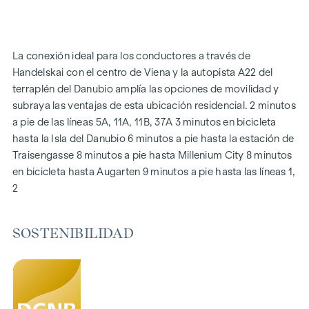
Calefacción por suelo radiante a través de calefacción
urbana
Sistema fotovoltaico en el tejado
La conexión ideal para los conductores a través de
Sistema de interfono digital y
Handelskai con el centro de Viena y la autopista A22 del
tablón de anuncios mediante aplicación de teléfono móvil
terraplén del Danubio amplía las opciones de movilidad y
Aplicación de gestión inteligente de la propiedad "puck
subraya las ventajas de esta ubicación residencial. 2 minutos
a pie de las líneas 5A, 11A, 11B, 37A 3 minutos en bicicleta
DESTACADOS
hasta la Isla del Danubio 6 minutos a pie hasta la estación de
269 viviendas de pleno dominio
Traisengasse 8 minutos a pie hasta Millenium City 8 minutos
De 1 a 4 habitaciones con espacios habitables de aprox.
en bicicleta hasta Augarten 9 minutos a pie hasta las líneas 1,
38 a 124 m2
2
Jardines, balcones, logias, azoteas
Zona de juegos para niños pequeños y sala común
SOSTENIBILIDAD
166 plazas de aparcamiento subterráneo
Ideal para inversores y propietarios
Precertificado de sostenibilidad DGNB Gold
Situado junto al pintoresco Danubio