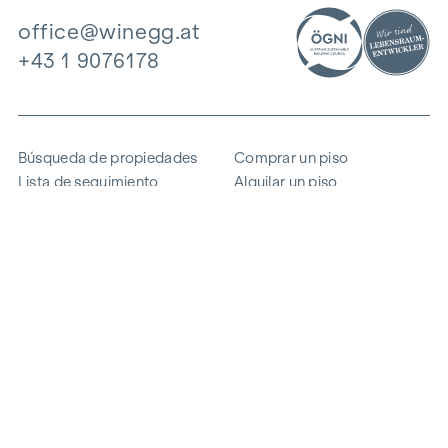
office@winegg.at
+43 1 9076178
Búsqueda de propiedades
Comprar un piso
Lista de seguimiento
Alquilar un piso
Proyectos
Propiedad comercial
Comprar
Vender un bloque de pisos
Referencias
Experiencia
La empresa
Carrera profesional
Sostenibilidad
Contacto
Acceso de empleados
i
Ahorrar energía