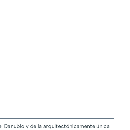
ndividual de su piso y en la puerta de su casa,
personalmente el diseño y el mobiliario.
el Danubio y de la arquitectónicamente única