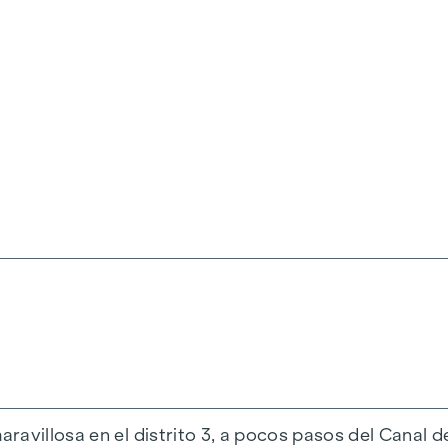
interior como en el exterior: en la libertad de diseño i
añanas y el Prater con su amplia oferta de ocio.
la libertad de diseño:
de sus sueños sobre plano, lo que le permite decidir 
eño individual
iudad.
aprox. 45 - 186 m²
 400 m²)
neas de mobiliario se pueden combinar libremente
ravillosa en el distrito 3, a pocos pasos del Canal d