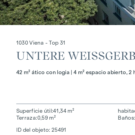
1030 Viena - Top 31
UNTERE WEISSGERBE
42 m² ático con logia | 4 m² espacio abierto, 2
Superficie útil
41,34 m²
habita
Terraza
0,59 m²
Baños
ID del objeto:
25491