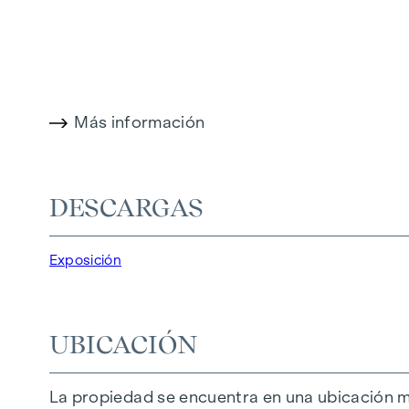
Aquí, el espacio vital se despliega tanto en el 
con el Canal del Danubio para correr por las m
Otra característica única de este proyecto es 
Más información
Ahora tiene la oportunidad de comprar el piso 
Sus ventajas de un vistazo:
DESCARGAS
arquitectura exclusiva - espacio para su dis
fantásticas vistas y panorámicas sobre la c
Exposición
DESTACADOS
9 exclusivos pisos de pleno dominio
UBICACIÓN
2 - 5 habitaciones | superficie habitable de 
Posibilidad de variantes más grandes (hasta
La casa de sus sueños en sus manos | Las lí
La propiedad se encuentra en una ubicación ma