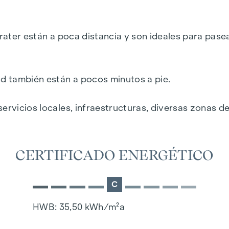
 superior
rater están a poca distancia y son ideales para pasear
 del Prater
ad también están a pocos minutos a pie.
ervicios locales, infraestructuras, diversas zonas d
CERTIFICADO ENERGÉTICO
C
HWB: 35,50 kWh/m²a