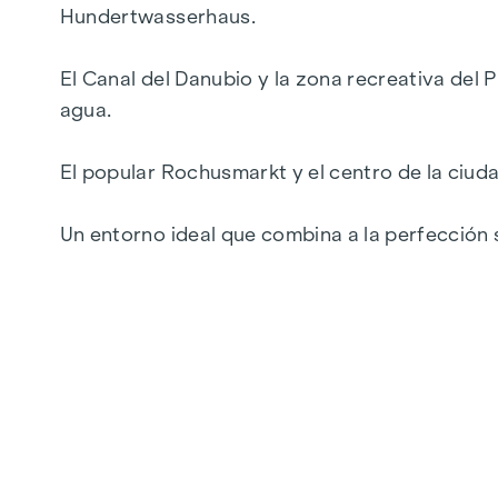
Altura de la habitación de 2,72 m en el ático
Hundertwasserhaus.
Logias, balcones, terrazas y azoteas
Lujoso concepto de materiales
El Canal del Danubio y la zona recreativa del P
Calefacción urbana
agua.
Aire acondicionado
Directamente en el Canal del Danubio | cerca
El popular Rochusmarkt y el centro de la ciud
A pocos minutos del centro de la ciudad
Un entorno ideal que combina a la perfección s
Top 31:
Hall de entrada, trastero, WC
Dormitorio con baño en suite
Cocina/salón
Loggia
Altura de la habitación 2,52 m