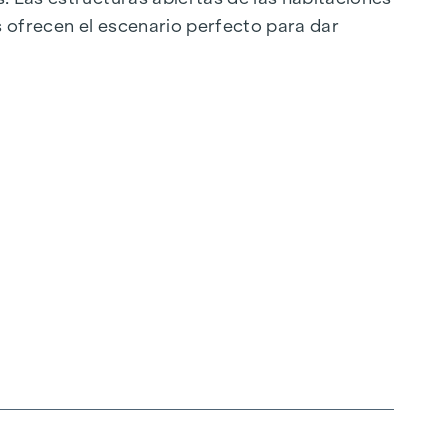
s ofrecen el escenario perfecto para dar
 su fuerza y claridad proceden de un enfoque
n colores naturales y una sensación de alta