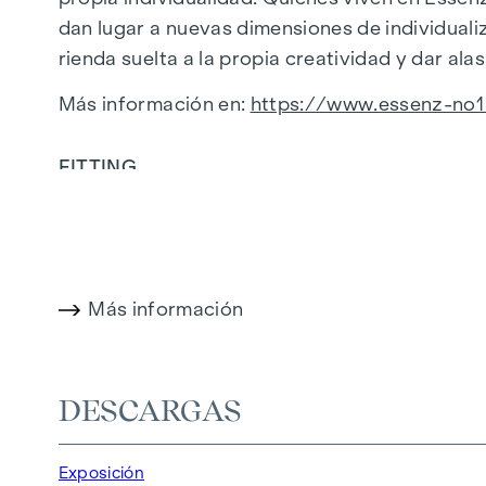
dan lugar a nuevas dimensiones de individuali
rienda suelta a la propia creatividad y dar alas
Más información en:
https://www.essenz-no1
FITTING
Materiales honestos, líneas rectas, superficie
centrado en lo esencial y valioso. El resultad
calidad: coherente y bien pensado, moderno y s
Más información
Equipamiento:
Parquet de madera auténtica y calefacción 
Grifería de diseño en los cuartos de baño
DESCARGAS
Protección solar regulable eléctricamente
Características técnicas modernas
Exposición