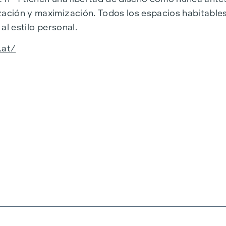
zación y maximización. Todos los espacios habitable
 al estilo personal.
.at/
s generosas: El mobiliario irradia armonía y calma, y
o es un concepto de mobiliario completo y abierto, co
ostenible, minimalista y directo.
por suelo radiante