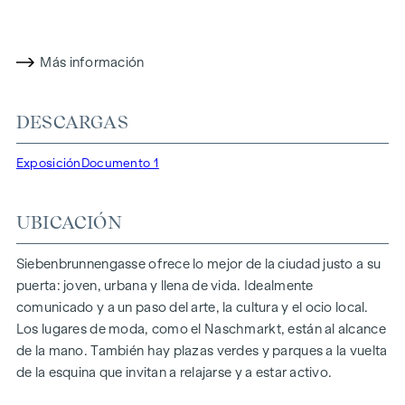
contemporánea se unen de forma única.
CON ATENCIÓN AL DETALLE
Más información
Los condominios de Siebenbrunnengasse están diseñados
para personas que valoran el estilo y el diseño. Planos
DESCARGAS
flexibles y equipamiento de alta calidad: finos suelos de
parqué, ventanales de suelo a techo y accesorios de marca
Exposición
Documento 1
de primera clase garantizan el nivel adecuado de estética y
confort. Los sistemas de climatización split de las plantas
UBICACIÓN
superiores garantizan un agradable clima interior. Espacios
habitables listos para contar su historia. Ya sea balcón,
terraza o jardín, los generosos espacios abiertos de este
Siebenbrunnengasse ofrece lo mejor de la ciudad justo a su
proyecto de nueva construcción le ofrecen un refugio
puerta: joven, urbana y llena de vida. Idealmente
privado para respirar hondo. Disfrute de la mañana con una
comunicado y a un paso del arte, la cultura y el ocio local.
taza de café o de la noche con una copa de vino: su retiro
Los lugares de moda, como el Naschmarkt, están al alcance
personal le espera.
de la mano. También hay plazas verdes y parques a la vuelta
de la esquina que invitan a relajarse y a estar activo.
DESTACADOS