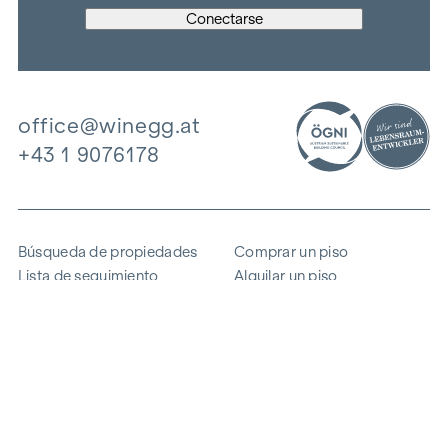
office@winegg.at
+43 1 9076178
Búsqueda de propiedades
Comprar un piso
Lista de seguimiento
Alquilar un piso
Proyectos
Propiedad comercial
Comprar
Vender un bloque de pisos
Referencias
Experiencia
La empresa
Carrera profesional
Sostenibilidad
Contacto
Acceso de empleados