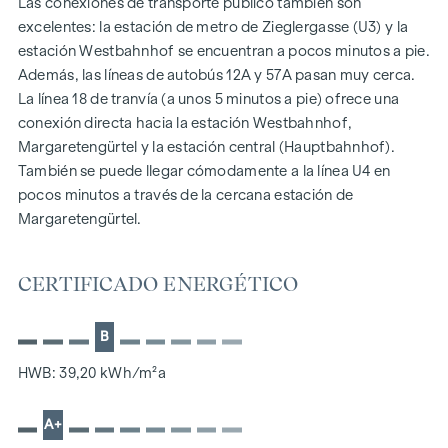
Las conexiones de transporte público también son
Productos sanitarios de marca
excelentes: la estación de metro de Zieglergasse (U3) y la
Sombreado exterior eléctrico
estación Westbahnhof se encuentran a pocos minutos a pie.
Aire acondicionado
Además, las líneas de autobús 12A y 57A pasan muy cerca.
Sistemas de video portero
La línea 18 de tranvía (a unos 5 minutos a pie) ofrece una
Y mucho más...
conexión directa hacia la estación Westbahnhof,
EL APARTAMENTO
Margaretengürtel y la estación central (Hauptbahnhof).
También se puede llegar cómodamente a la línea U4 en
Top 26 fue concebido como un dúplex abuhardillado e
pocos minutos a través de la cercana estación de
impresiona por su estudiada distribución de las estancias y
Margaretengürtel.
su gran ambiente.
CERTIFICADO ENERGÉTICO
m2
En la planta inferior hay un dormitorio de 22
con baño en
B
suite y un pequeño estudio o habitación de invitados.
HWB: 39,20 kWh/m²a
La planta superior impresiona con un dormitorio con
excepcionales vistas sobre la ciudad y un salón/comedor de
A+
m2
m2
44
con acceso a la terraza de 32
.