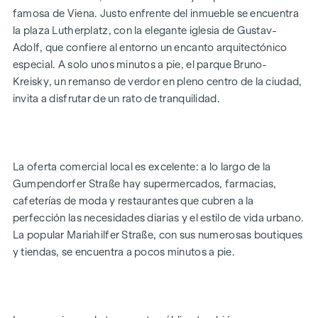
sensación de bienestar. Los azulejos de gran formato, la
famosa de Viena. Justo enfrente del inmueble se encuentra
elegante grifería y las duchas a ras de suelo con chorro de
la plaza Lutherplatz, con la elegante iglesia de Gustav-
lluvia completan con estilo los cuartos de baño.
Adolf, que confiere al entorno un encanto arquitectónico
Las innovadoras unidades residenciales se calientan de
especial. A solo unos minutos a pie, el parque Bruno-
forma energéticamente eficiente mediante una bomba de
Kreisky, un remanso de verdor en pleno centro de la ciudad,
calor de aire respetuosa con el medio ambiente.
invita a disfrutar de un rato de tranquilidad.
LO MÁS DESTACADO DE UN VISTAZO
Exclusiva transformación de un loft por el Grupo Winegg
La oferta comercial local es excelente: a lo largo de la
Impresionantes vistas sobre los tejados de Viena
Gumpendorfer Straße hay supermercados, farmacias,
La casa de sus sueños en sus manos | Mobiliario
cafeterías de moda y restaurantes que cubren a la
libremente combinable
perfección las necesidades diarias y el estilo de vida urbano.
5 pisos | 73-119 m² | 2-4 habitaciones
La popular Mariahilfer Straße, con sus numerosas boutiques
Ubicación de primera cerca de la Mariahilfer Straße
y tiendas, se encuentra a pocos minutos a pie.
Infraestructura de primera | Conexiones perfectas
Bomba de calor de aire de alta eficiencia energética
Suelos de roble de alta calidad
Ventanas de madera con acristalamiento aislante