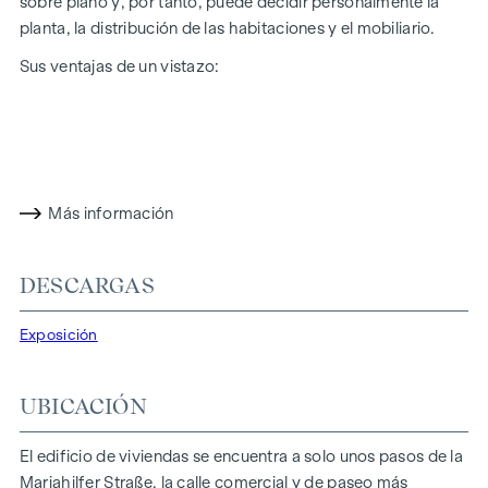
sobre plano y, por tanto, puede decidir personalmente la
planta, la distribución de las habitaciones y el mobiliario.
Sus ventajas de un vistazo:
planificación exclusiva de los arquitectos CHOCIWSKI -
espacio para su diseño individual
Fantásticas vistas y panorámicas sobre la ciudad.
Más información
EL MOBILIARIO - VIVA UNA EXPERIENCIA ÚNICA
Estilo y elegancia caracterizan la firma de diseño de las
DESCARGAS
elegantes unidades residenciales. El mobiliario armoniza a la
perfección con la arquitectura: en combinación con
Exposición
materiales de alta calidad, los tonos naturales contribuyen
especialmente a crear un ambiente armonioso.
UBICACIÓN
Una selección de suelos de madera de roble, ventanas
compuestas de madera con triple acristalamiento aislante y
El edificio de viviendas se encuentra a solo unos pasos de la
suelos de terraza de alta calidad crean una acogedora
Mariahilfer Straße, la calle comercial y de paseo más