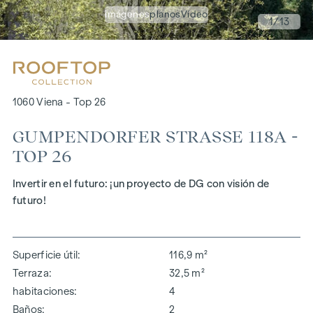
imágenes
planos
Vídeo
1
/13
1060 Viena - Top 26
GUMPENDORFER STRASSE 118A - T
OP 26
Invertir en el futuro: ¡un proyecto de DG con visión de
futuro!
Superficie útil
116,9 m²
Terraza
32,5 m²
habitaciones
4
Baños
2