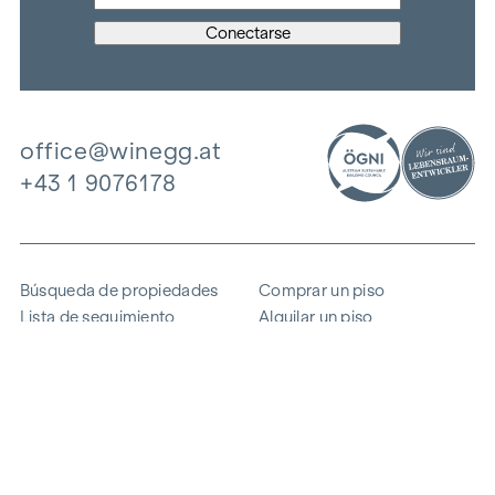
office@winegg.at
+43 1 9076178
Búsqueda de propiedades
Comprar un piso
Lista de seguimiento
Alquilar un piso
Proyectos
Propiedad comercial
Comprar
Vender un bloque de pisos
Referencias
Experiencia
La empresa
Carrera profesional
Sostenibilidad
Contacto
Acceso de empleados