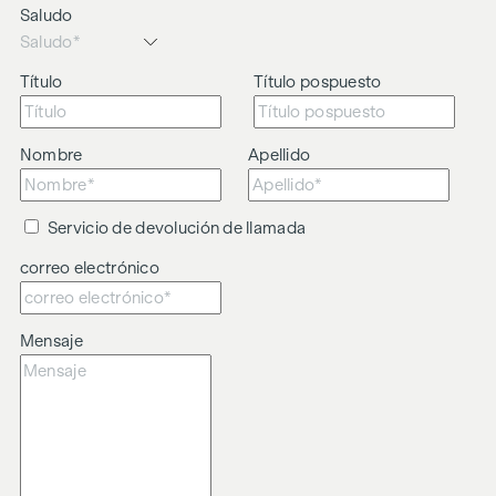
Saludo
Nos gustaría señalar que existe una estrecha relación
familiar o económica entre el agente y el tercero que va a
ser intermediado.
Título
Título pospuesto
El agente actúa como doble intermediario.
Nombre
Apellido
Servicio de devolución de llamada
correo electrónico
Mensaje