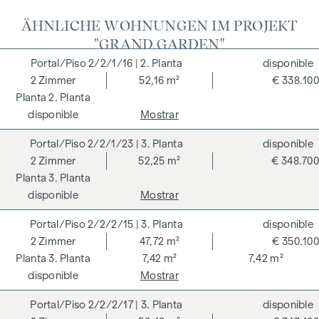
la sostenibilidad, la eficiencia energética y la regionalidad
son factores importantes para aumentar el valor de una
ÄHNLICHE WOHNUNGEN IM PROJEKT
propiedad. WINEGG es un buen ejemplo: los proyectos
"GRAND GARDEN"
residenciales están certificados de forma independiente
2/2/1/16
| 2. Planta
disponible
según los criterios del Consejo Alemán de Construcción
2
Zimmer
52,16 m²
€ 338.100
Sostenible (DGNB) y se está buscando una verificación de la
2. Planta
taxonomía de la UE. La creación de un espacio vital
disponible
Mostrar
sostenible y el bienestar de los futuros residentes son el
centro de los GRAND GARDENS. Las certificaciones
2/2/1/23
| 3. Planta
disponible
independientes hacen transparente una estrategia holística
2
Zimmer
52,25 m²
€ 348.700
de sostenibilidad. El comprador de un condominio
3. Planta
certificado por el DGNB (Consejo Alemán de Construcción
disponible
Mostrar
Sostenible) se beneficia de diversas ventajas que abarcan
2/2/2/15
| 3. Planta
disponible
aspectos ecológicos, económicos y socioculturales. En la
2
Zimmer
47,72 m²
€ 350.100
página siguiente encontrará algunas de las principales
3. Planta
7,42 m²
7,42 m²
ventajas.
disponible
Mostrar
COSTES ADICIONALES
2/2/2/17
| 3. Planta
disponible
En aras del buen orden, nos gustaría señalar que, a menos