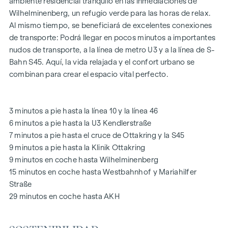
GARDEN
es el oasis de paz del patio interior de 1.000 m², un
ambiente residencial tranquilo en las inmediaciones de
refugio único para todas las generaciones. Aquí es donde la
Wilhelminenberg, un refugio verde para las horas de relax.
naturaleza se encuentra con la vida urbana y crea una
Al mismo tiempo, se beneficiará de excelentes conexiones
calidad de vida excepcional.
de transporte: Podrá llegar en pocos minutos a importantes
nudos de transporte, a la línea de metro U3 y a la línea de S-
Las zonas comunes con bancos y mesas invitan a relajarse y
Bahn S45. Aquí, la vida relajada y el confort urbano se
ofrecen un lugar de encuentro natural para todas las
combinan para crear el espacio vital perfecto.
generaciones. Una acogedora zona de juegos infantiles
ofrece horas sin preocupaciones y felices momentos
infantiles, directamente en el complejo residencial, para que
3 minutos a pie hasta la línea 10 y la línea 46
los niños puedan jugar con seguridad y despreocupación.
6 minutos a pie hasta la U3 Kendlerstraße
Durante la fase de planificación se hizo especial hincapié en
7 minutos a pie hasta el cruce de Ottakring y la S45
los materiales sostenibles.
9 minutos a pie hasta la Klinik Ottakring
El uso exclusivo por parte de los residentes hace de este
9 minutos en coche hasta Wilhelminenberg
patio interior oasis de paz un activo especial del proyecto y
15 minutos en coche hasta Westbahnhof y Mariahilfer
garantiza una calidad de vida excepcional. Experimente la
Straße
vida moderna con un valor añadido ecológico: ¡bienvenido a
29 minutos en coche hasta AKH
GRAND GARDEN
!