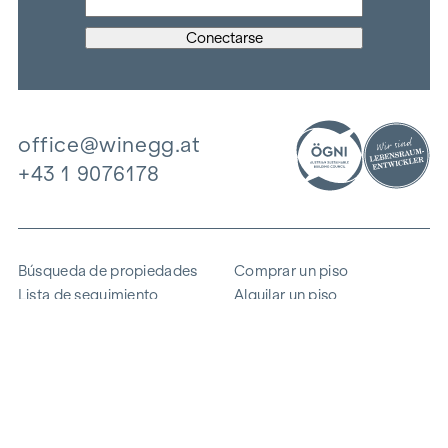
office@winegg.at
+43 1 9076178
Búsqueda de propiedades
Comprar un piso
Lista de seguimiento
Alquilar un piso
Proyectos
Propiedad comercial
Comprar
Vender un bloque de pisos
Referencias
Experiencia
La empresa
Carrera profesional
Sostenibilidad
Contacto
Acceso de empleados