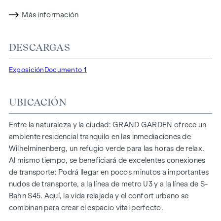
(Consejo Alemán de Construcción Sostenible). La
propiedad no sólo ofrece menores costes energéticos y una
Más información
huella de CO2 reducida, sino también altos estándares en
cuanto a calidad del aire, acústica y condiciones de
DESCARGAS
iluminación. Los residentes se benefician de una ubicación
ideal, a pocos minutos a pie de las estaciones de metro
Exposición
Documento 1
"Ottakring" y "Kendlerstraße", que ofrecen una conexión
directa con el centro de la ciudad.
UBICACIÓN
NATURALEZA Y CALIDAD DE VIDA
Lo más destacado del proyecto residencial
GRAND
Entre la naturaleza y la ciudad: GRAND GARDEN ofrece un
GARDEN
es el oasis de paz del patio interior de 1.000 m², un
ambiente residencial tranquilo en las inmediaciones de
refugio único para todas las generaciones. Aquí es donde la
Wilhelminenberg, un refugio verde para las horas de relax.
naturaleza se encuentra con la vida urbana y crea una
Al mismo tiempo, se beneficiará de excelentes conexiones
calidad de vida excepcional.
de transporte: Podrá llegar en pocos minutos a importantes
nudos de transporte, a la línea de metro U3 y a la línea de S-
Las zonas comunes con bancos y mesas invitan a relajarse y
Bahn S45. Aquí, la vida relajada y el confort urbano se
ofrecen un lugar de encuentro natural para todas las
combinan para crear el espacio vital perfecto.
generaciones. Una acogedora zona de juegos infantiles