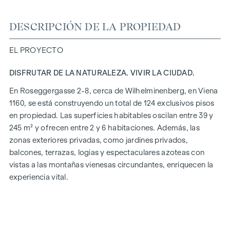
DESCRIPCIÓN DE LA PROPIEDAD
EL PROYECTO
DISFRUTAR DE LA NATURALEZA. VIVIR LA CIUDAD.
En Roseggergasse 2-8, cerca de Wilhelminenberg, en Viena
1160, se está construyendo un total de 124 exclusivos pisos
en propiedad. Las superficies habitables oscilan entre 39 y
245 m² y ofrecen entre 2 y 6 habitaciones. Además, las
zonas exteriores privadas, como jardines privados,
balcones, terrazas, logias y espectaculares azoteas con
vistas a las montañas vienesas circundantes, enriquecen la
experiencia vital.
Un jardín comunitario en un tranquilo patio interior ofrece
oportunidades para la jardinería urbana. Este proyecto
residencial ya ha obtenido la certificación de oro del DGNB