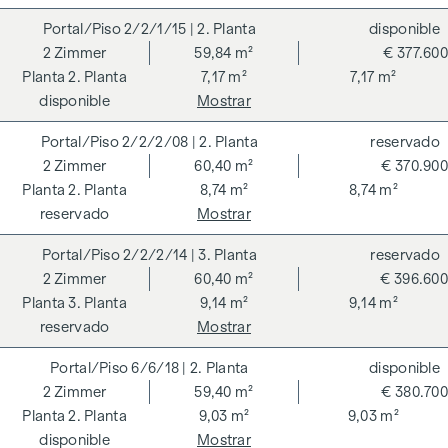
centro de los GRAND GARDENS. Las certificaciones
2/2/1/15
| 2. Planta
disponible
independientes hacen transparente una estrategia holística
2
Zimmer
59,84 m²
€ 377.600
de sostenibilidad. El comprador de un condominio
2. Planta
7,17 m²
7,17 m²
certificado por el DGNB (Consejo Alemán de Construcción
disponible
Mostrar
Sostenible) se beneficia de diversas ventajas que abarcan
2/2/2/08
| 2. Planta
reservado
aspectos ecológicos, económicos y socioculturales. En la
2
Zimmer
60,40 m²
€ 370.900
página siguiente encontrará algunas de las principales
2. Planta
8,74 m²
8,74 m²
ventajas.
reservado
Mostrar
COSTES ADICIONALES
2/2/2/14
| 3. Planta
reservado
En aras del buen orden, nos gustaría señalar que, a menos
2
Zimmer
60,40 m²
€ 396.600
que se indique lo contrario en la oferta, se deberá abonar
3. Planta
9,14 m²
9,14 m²
una comisión al finalizar con éxito la transacción según las
reservado
Mostrar
tarifas estipuladas en la Ordenanza de Agentes Inmobiliarios
BGBI. 262 y 297/1996 - es decir, el 3% del precio de compra
6/6/18
| 2. Planta
disponible
más el 20% de IVA. Esta obligación de comisión también se
2
Zimmer
59,40 m²
€ 380.700
aplica si transmite a terceros la información que se le ha
2. Planta
9,03 m²
9,03 m²
facilitado. Existe una estrecha relación económica con el
disponible
Mostrar