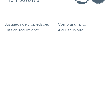
+43 1 9076178
Búsqueda de propiedades
Comprar un piso
Lista de seguimiento
Alquilar un piso
Proyectos
Propiedad comercial
Comprar
Vender un bloque de pisos
Referencias
Experiencia
La empresa
Carrera profesional
Sostenibilidad
Contacto
Acceso de empleados
i
Ahorrar energía
© 2026 WINEGG Realitäten GmbH
Protección de datos
Pie de imprenta