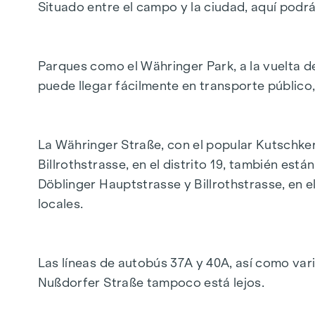
Situado entre el campo y la ciudad, aquí podr
Pisos de 2 a 5 habitaciones
Desde necesidad de reforma hasta primera
Posibilidad de distribuciones flexibles de la
Parques como el Währinger Park, a la vuelta de
terrazas, jardines
puede llegar fácilmente en transporte público, 
Posibilidad de ampliar el balcón
ascensor
ubicación céntrica
La Währinger Straße, con el popular Kutschkerm
buenas conexiones de transporte público
Billrothstrasse, en el distrito 19, también es
posibilidad de plazas de garaje
Döblinger Hauptstrasse y Billrothstrasse, en 
locales.
COSTES ADICIONALES
En aras del buen orden, nos gustaría señalar qu
transacción según las tarifas estipuladas en 
Las líneas de autobús 37A y 40A, así como varia
más el 20% de IVA. Esta obligación de comisión 
Nußdorfer Straße tampoco está lejos.
estrecha relación económica con el vendedor.