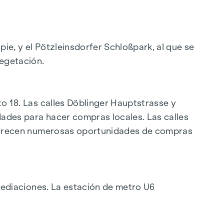
pie, y el Pötzleinsdorfer Schloßpark, al que se
vegetación.
to 18. Las calles Döblinger Hauptstrasse y
idades para hacer compras locales. Las calles
 y ofrecen numerosas oportunidades de compras
e pagará una comisión al finalizar con éxito la
/1996 - es decir, el 3% del precio de compra
inmediaciones. La estación de metro U6
ión que se le ha facilitado. Existe una