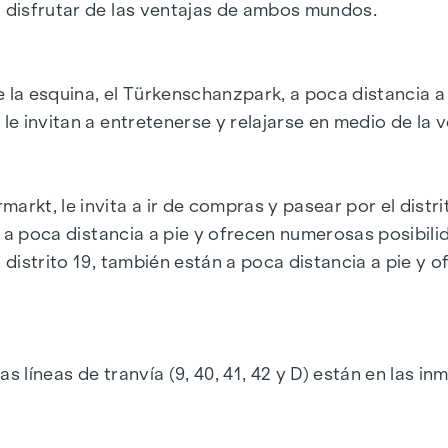
á disfrutar de las ventajas de ambos mundos.
 ocupación reformada
s habitaciones
 la esquina, el Türkenschanzpark, a poca distancia a 
le invitan a entretenerse y relajarse en medio de la 
arkt, le invita a ir de compras y pasear por el distri
tán a poca distancia a pie y ofrecen numerosas posibil
el distrito 19, también están a poca distancia a pie
e, a menos que se indique lo contrario en la oferta, s
la Ordenanza de Agentes Inmobiliarios BGBI. 262 y 297
s líneas de tranvía (9, 40, 41, 42 y D) están en las 
también se aplica si transmite a terceros la informac