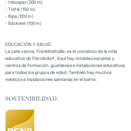
- Interspar (300 m)
- Trafik (150 m)
SOSTENIBILIDAD
- Bipa (200 m)
Este proyecto de WINEGG Realitäten GmbH también se
- Bäckerei (100 m)
centra en la creación de un espacio vital sostenible, el
bienestar de los futuros residentes y el aumento del valor de
la propiedad. Además de optimizar la vida útil de la
EDUCACIÓN Y SALUD:
propiedad, WINEGG presta atención a minimizar el
La calle vecina, Franklinstraße, es el comienzo de la milla
consumo de energía y recursos naturales durante la
educativa de Floridsdorf. Aquí hay notables escuelas y
ejecución del proyecto. También aspiramos a obtener la
centros de formación, guarderías e instalaciones educativas
certificación independiente DGNB Gold y la verificación de
para todos los grupos de edad. También hay muchos
la taxonomía de la UE.
médicos e instalaciones sanitarias en el barrio.
COSTES ADICIONALES
SOSTENIBILIDAD
Se ha encargado al bufete de abogados Tiefenthaler
Gnesda la constitución del condominio, la redacción del
contrato de compraventa, la tramitación fiduciaria y la
ejecución registral. Los costes totales de los servicios
enumerados ascienden al 1,5% más IVA. Hay que añadir los