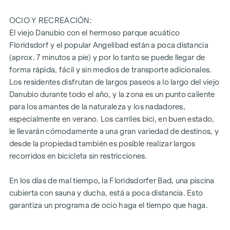
aparcamiento subterráneo propio del edificio.
OCIO Y RECREACIÓN:
Para más información, consulte nuestra página web del
El viejo Danubio con el hermoso parque acuático
proyecto
(www.fahrbachgasse6-8.at)
o pregunte a nuestro
Floridsdorf y el popular Angelibad están a poca distancia
experto equipo de asesores.
(aprox. 7 minutos a pie) y por lo tanto se puede llegar de
forma rápida, fácil y sin medios de transporte adicionales.
DESTACADOS
Los residentes disfrutan de largos paseos a lo largo del viejo
Calle unidireccional de tráfico calmado con transición a
Danubio durante todo el año, y la zona es un punto caliente
una zona de encuentro
para los amantes de la naturaleza y los nadadores,
Poca o ninguna contaminación acústica
especialmente en verano. Los carriles bici, en buen estado,
Instituciones educativas a la vuelta de la esquina
le llevarán cómodamente a una gran variedad de destinos, y
(Bildungsmeile / Bildungsgrätzel)
desde la propiedad también es posible realizar largos
A 2 minutos a pie de la estación de Floridsdorf (U6, S-
recorridos en bicicleta sin restricciones.
Bahn, tranvías, autobuses)
a 6 minutos a pie del Alte Donau
En los días de mal tiempo, la Floridsdorfer Bad, una piscina
excelentes conexiones con el transporte privado
cubierta con sauna y ducha, está a poca distancia. Esto
edificio certificado - orientado al futuro
garantiza un programa de ocio haga el tiempo que haga.
para propietarios e inversores
Sistema de interfono inteligente (controlable a través de