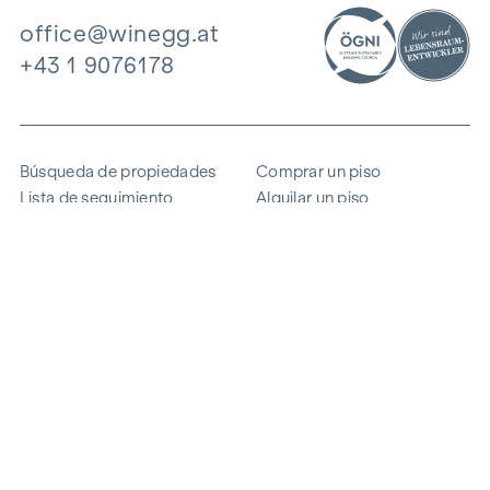
office@winegg.at
+43 1 9076178
Búsqueda de propiedades
Comprar un piso
Lista de seguimiento
Alquilar un piso
Proyectos
Propiedad comercial
Comprar
Vender un bloque de pisos
Referencias
Experiencia
La empresa
Carrera profesional
Sostenibilidad
Contacto
Acceso de empleados
i
Ahorrar energía