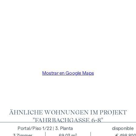
El agente actúa como doble corredor.
Mostrar en Google Maps
ÄHNLICHE WOHNUNGEN IM PROJEKT
"FAHRBACHGASSE 6-8"
1/22
| 3. Planta
disponible
3
Zimmer
69,03 m²
€ 498.800