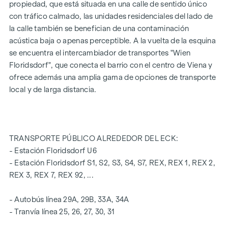
propiedad, que está situada en una calle de sentido único
instituciones educativas allí ubicadas, confiere al inmueble
con tráfico calmado, las unidades residenciales del lado de
un cierto encanto con todas sus ventajas.
la calle también se benefician de una contaminación
acústica baja o apenas perceptible. A la vuelta de la esquina
CARACTERÍSTICAS DEL PISO
se encuentra el intercambiador de transportes "Wien
Ventanas de madera-aluminio de suelo a techo con triple
Floridsdorf", que conecta el barrio con el centro de Viena y
acristalamiento aislante
ofrece además una amplia gama de opciones de transporte
Persianas venecianas eléctricas para el sombreado
local y de larga distancia.
exterior
Suelo de parquet de madera de roble auténtico de alta
calidad procedente de Austria
Conexiones para cocina con corriente de alta tensión
TRANSPORTE PÚBLICO ALREDEDOR DEL ECK:
Gres porcelánico de 30 x 60 cm de Marazzi
- Estación Floridsdorf U6
grifería de la marca Dornbracht
- Estación Floridsdorf S1, S2, S3, S4, S7, REX, REX 1, REX 2,
Cerámica "Pro" de Laufen en baño y WC
REX 3, REX 7, REX 92, ...
Balcón con mampara de privacidad, enchufe, iluminación
exterior y toma de agua
- Autobús línea 29A, 29B, 33A, 34A
- Tranvía línea 25, 26, 27, 30, 31
También se puede adquirir una plaza de garaje en el