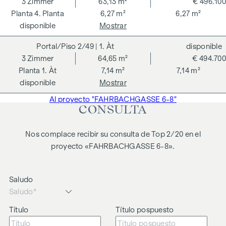
3
Zimmer
63,13 m²
€ 496.100
4. Planta
6,27 m²
6,27 m²
disponible
Mostrar
2/49
| 1. Àt
disponible
3
Zimmer
64,65 m²
€ 494.700
1. Àt
7,14 m²
7,14 m²
disponible
Mostrar
Al proyecto "FAHRBACHGASSE 6-8"
CONSULTA
Nos complace recibir su consulta de Top 2/20 en el
proyecto «FAHRBACHGASSE 6-8».
Saludo
Título
Título pospuesto