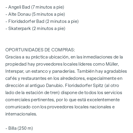
una aplicación)
- Angeli Bad (7 minutos a pie)
Sistema de buzón inteligente con sistema de buzón para
- Alte Donau (5 minutos a pie)
paquetes
- Floridsdorfer Bad (2 minutos a pie)
Tablón de anuncios digital y gestión inteligente de la
- Skaterpark (2 minutos a pie)
propiedad - aplicación
"puck
Sala común para todos los residentes (con rocódromo,
futbolín, rincón de juegos, asientos, cocina totalmente
OPORTUNIDADES DE COMPRAS:
equipada, jardín común con camas comunitarias de
Gracias a su práctica ubicación, en las inmediaciones de la
"jardinería urbana")
propiedad hay proveedores locales líderes como Müller,
Interspar, un estanco y panaderías. También hay agradables
Las viviendas vacías aún están disponibles en todos los
cafés y restaurantes en los alrededores, especialmente en
tamaños de piso y todas incluyen un espacio abierto en
dirección al antiguo Danubio. Floridsdorfer Spitz (al otro
forma de logia, balcón, jardín privado o terraza y un
lado de la estación de tren) dispone de todos los servicios
compartimento de sótano con cerradura.
comerciales pertinentes, por lo que está excelentemente
Encontrará más información en el sitio web del proyecto
comunicado con los proveedores locales nacionales e
internacionales.
:
www.fahrbachgasse6-8.at
- Billa (250 m)
CONCIERTE UNA CITA HOY MISMO