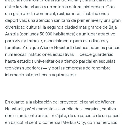
a apenas 50 kilómetros al sur de Viena y está enclavada
entre la vida urbana y un entorno natural pintoresco. Con
Ya sea un piso con jardín o en el ático, para una persona sola
una gran oferta comercial, restaurantes, instalaciones
o para una familia, para uso propio o como inversión: los
deportivas, una atención sanitaria de primer nivel y una gran
pisos de 2 a 4 habitaciones, con superficies de entre unos 52
diversidad cultural, la segunda ciudad más grande de Baja
y unos 111 m² (más zona exterior privada), satisfacen tus
Austria (con unos 50 000 habitantes) es un lugar atractivo
deseos más personales. El proyecto ya está terminado.
para vivir y trabajar, especialmente para estudiantes y
Aparcamientos para bicicletas, espacio para cochecitos,
familias. Y es que Wiener Neustadt destaca además por sus
parque infantil con pérgola y zonas de descanso, así como
numerosas instituciones educativas —desde guarderías
un aparcamiento subterráneo, completan la oferta de este
hasta estudios universitarios a tiempo parcial en escuelas
proyecto bien pensado, moderno y sostenible. Se puede
técnicas superiores— y por las empresas de renombre
adquirir una plaza de aparcamiento subterráneo (a partir de
internacional que tienen aquí su sede.
17 500 €).
* ¡Promoción de verano! Si presenta su oferta entre el 15 de
julio de 2026 y el 15 de septiembre de 2026, recibirá de
En cuanto a la ubicación del proyecto: el canal de Wiener
regalo una cocina (por un valor de hasta 12 500 €) y un
Neustadt, prácticamente a la vuelta de la esquina, cautiva
televisor UHD de 50 pulgadas. Detalles y condiciones en:
con su ambiente único: ¡relájate, da un paseo o da un paseo
www.winegg.at/kuechenaktion-bellavita
en barco! El centro comercial Merkur City, con numerosos