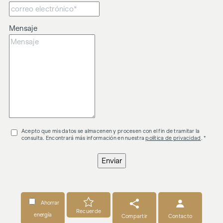
intermediación.
El intermediario actúa como agente doble.
Mensaje
Acepto que mis datos se almacenen y procesen con el fin de tramitar la
consulta. Encontrará más información en nuestra
política de privacidad
. *
Enviar
Ahorrar
Recuerde
energía
Compartir
Contacto