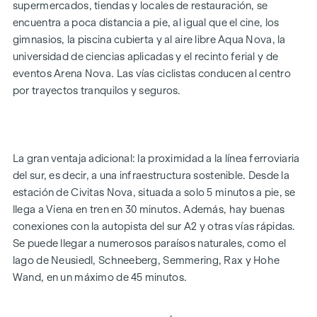
supermercados, tiendas y locales de restauración, se
encuentra a poca distancia a pie, al igual que el cine, los
EQUIPAMIENTO
gimnasios, la piscina cubierta y al aire libre Aqua Nova, la
Calefacción por suelo radiante de bajo consumo
universidad de ciencias aplicadas y el recinto ferial y de
Suministro mediante calefacción urbana
eventos Arena Nova. Las vías ciclistas conducen al centro
Instalación fotovoltaica en el tejado para la generación
por trayectos tranquilos y seguros.
sostenible de energía
Protección solar eléctrica exterior
Ventanas de gran superficie con triple acristalamiento
térmico
La gran ventaja adicional: la proximidad a la línea ferroviaria
Puertas correderas elevables
del sur, es decir, a una infraestructura sostenible. Desde la
Parqué de madera auténtica en el salón y los dormitorios
estación de Civitas Nova, situada a solo 5 minutos a pie, se
Azulejos de gran formato en los baños
llega a Viena en tren en 30 minutos. Además, hay buenas
conexiones con la autopista del sur A2 y otras vías rápidas.
CARACTERÍSTICAS DESTACADAS
Se puede llegar a numerosos paraísos naturales, como el
4 edificios puntuales
lago de Neusiedl, Schneeberg, Semmering, Rax y Hohe
49 pisos en propiedad
Wand, en un máximo de 45 minutos.
Superficies de 52 a 111 m² | De 2 a 4 habitaciones
Jardines, balcones, galerías y terrazas