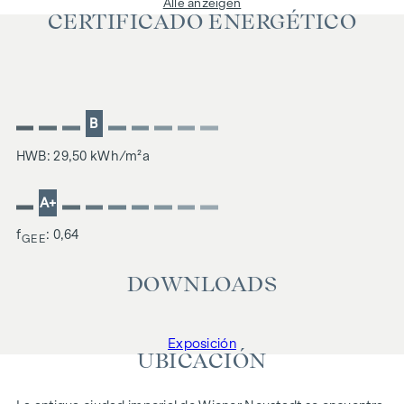
Alle anzeigen
CERTIFICADO ENERGÉTICO
B
HWB: 29,50 kWh/m²a
A+
f
: 0,64
GEE
DOWNLOADS
Exposición
UBICACIÓN