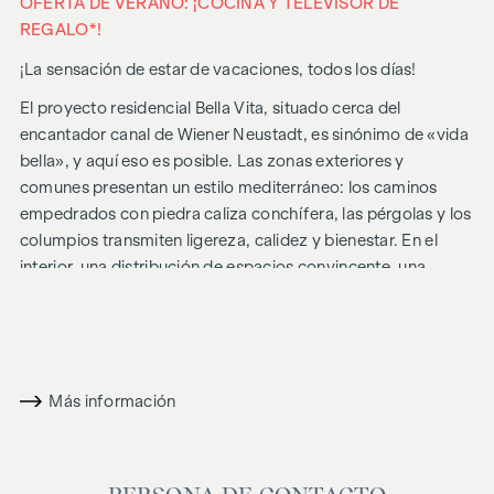
OFERTA DE VERANO: ¡COCINA Y TELEVISOR DE
REGALO*!
¡La sensación de estar de vacaciones, todos los días!
El proyecto residencial Bella Vita, situado cerca del
encantador canal de Wiener Neustadt, es sinónimo de «vida
bella», y aquí eso es posible. Las zonas exteriores y
comunes presentan un estilo mediterráneo: los caminos
empedrados con piedra caliza conchífera, las pérgolas y los
columpios transmiten ligereza, calidez y bienestar. En el
interior, una distribución de espacios convincente, una
arquitectura armoniosa y unos acabados de alta calidad. Y
siempre con la sostenibilidad en mente, entre otras cosas,
mediante instalaciones fotovoltaicas para la generación de
energía y una planta ático con estructura híbrida de madera.
Más información
En el futuro, su día podría empezar así: nada más levantarse,
entrecierra los ojos ante el sol que entra por los ventanales
que llegan hasta el suelo, posa los pies sobre el agradable
suelo de madera natural y da los primeros pasos del día