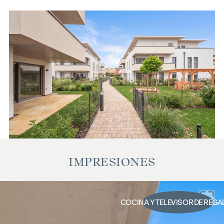
Parqué de madera auténtica en el salón y los dormitorios
Azulejos de gran formato en los baños
Más información en
https://bellavita.living
Un proyecto de hero group GmbH
GASTOS COMUNES
¡Sin comisiones para el comprador! Existe una relación
económica cercana con el vendedor. Le informamos de que
actuamos como agentes dobles. Esta propiedad se le
ofrece a la venta sin compromiso y con reserva de
IMPRESIONES
modificaciones. Los datos mencionados anteriormente se
basan en la información y la documentación facilitadas por
el propietario y no están garantizados por nuestra parte. La
COCINA Y TELEVISOR DE REGA
redacción del contrato y la gestión fiduciaria están a cargo
de
Krist Bubits Rechtsanwälte OG
. Los gastos ascienden al