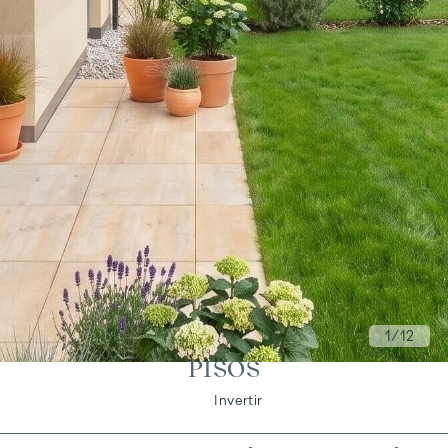
1
/12
PISOS
Vivir
Invertir