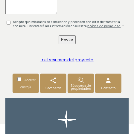
Acepto que mis datos se almacenen y procesen con el fin de tramitar la
consulta. Encontrará más información en nuestra
política de privacidad
. *
Enviar
Ir al resumen del proyecto
Ahorrar
Búsqueda de
energía
Compartir
Contacto
propiedades