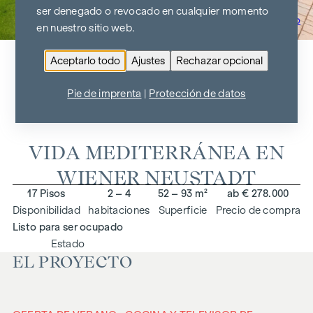
ser denegado o revocado en cualquier momento
Ir al resumen del proyecto
en nuestro sitio web.
Aceptarlo todo
Ajustes
Rechazar opcional
BELLA VITA
Pie de imprenta
|
Protección de datos
2700 Wiener Neustadt, Ackergasse 14
VIDA MEDITERRÁNEA EN
WIENER NEUSTADT
17 Pisos
2 – 4
52 – 93 m²
ab € 278.000
Disponibilidad
habitaciones
Superficie
Precio de compra
Listo para ser ocupado
Estado
EL PROYECTO