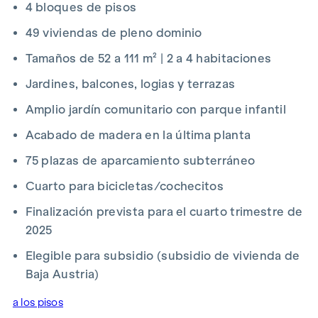
4 bloques de pisos
* ¡Promoción de verano! Si presenta su oferta entre el 15 de
julio de 2026 y el 15 de septiembre de 2026, recibirá de
49 viviendas de pleno dominio
regalo una cocina (por un valor de hasta 12 500 €) y un
Tamaños de 52 a 111 m² | 2 a 4 habitaciones
televisor UHD de 50 pulgadas. Detalles y condiciones en:
www.winegg.at/kuechenaktion-bellavita
Jardines, balcones, logias y terrazas
Amplio jardín comunitario con parque infantil
Acabado de madera en la última planta
75 plazas de aparcamiento subterráneo
EQUIPAMIENTO
Cuarto para bicicletas/cochecitos
Calefacción por suelo radiante de bajo consumo
Suministro mediante calefacción urbana
Finalización prevista para el cuarto trimestre de
Instalación fotovoltaica en el tejado para la generación
2025
sostenible de energía
Protección solar eléctrica exterior
Elegible para subsidio (subsidio de vivienda de
Ventanas de gran superficie con triple acristalamiento
Baja Austria)
térmico
a los pisos
Puertas correderas elevables