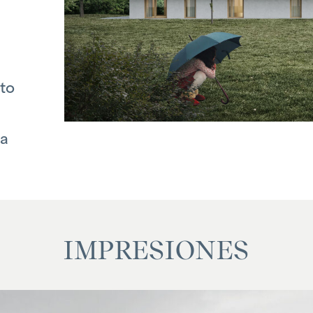
familiar o económica entre el agente y el
o
to
ía
IMPRESIONES