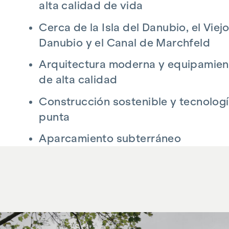
alta calidad de vida
Cabe señalar que existe una estrecha relación 
Cerca de la Isla del Danubio, el Viej
tercero que va a ser intermediado.
Danubio y el Canal de Marchfeld
El agente actúa como doble corredor.
Arquitectura moderna y equipamien
de alta calidad
Construcción sostenible y tecnolog
punta
Aparcamiento subterráneo