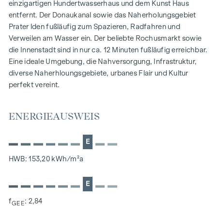
Archiv, Kunstlager, Materiallager oder ergänzende
einzigartigen Hundertwasserhaus und dem Kunst Haus
Betriebsflächen.
entfernt. Der Donaukanal sowie das Naherholungsgebiet
Prater lden fußläufig zum Spazieren, Radfahren und
Der große Vorteil: Beide Flächen sind funktional miteinander
Verweilen am Wasser ein. Der beliebte Rochusmarkt sowie
kombinierbar, bleiben aber durch ihre separate
die Innenstadt sind in nur ca. 12 Minuten fußläufig erreichbar.
Begehbarkeit (auch Straßenseitig) vollkommen flexibel
Eine ideale Umgebung, die Nahversorgung, Infrastruktur,
nutzbar — ideal für Unternehmen, die Frontend und
diverse Naherhloungsgebiete, urbanes Flair und Kultur
Backend, Präsentation und Logistik oder Kreativität und
perfekt vereint.
Storage effizient vereinen möchten.
Mögliche Nutzungskonzepte:
ENERGIEAUSWEIS
• Atelier & Showroom mit Lagerfläche
E
• Galerie mit Kunstarchiv
HWB: 153,20 kWh/m²a
• Designstudio mit Materiallager
E
• Weinhandel mit Lagerkeller
f
: 2,84
GEE