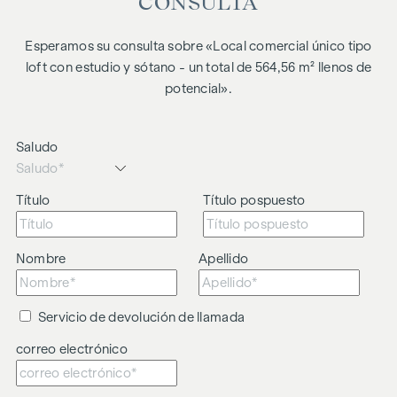
CONSULTA
- zona principal luminosa
Esperamos su consulta sobre «Local comercial único tipo
loft con estudio y sótano - un total de 564,56 m² llenos de
- 6 ventanas con función de exposición y visibilidad
potencial».
- llamativa ubicación en esquina
Saludo
- acceso desde la calle
Título
Título pospuesto
- muy buen estado general
- opciones de uso versátiles y flexibles
Nombre
Apellido
Un paquete global poco común para cualquiera que se
replantee el espacio: prestigioso, funcional y lleno de
Servicio de devolución de llamada
potencial de desarrollo.
correo electrónico
Para más información o concertar una visita, póngase en
contacto con Lukas Cevik en el teléfono +43 660 4857920.