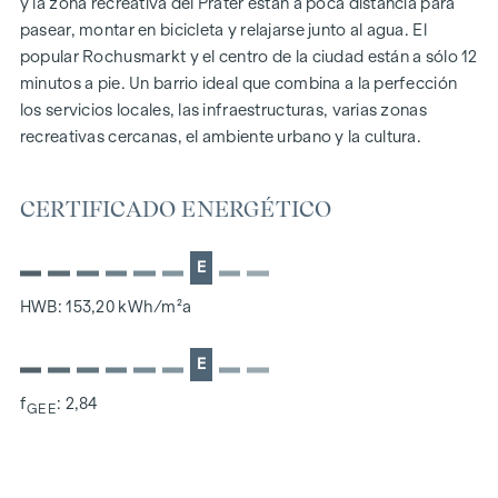
y la zona recreativa del Prater están a poca distancia para
pasear, montar en bicicleta y relajarse junto al agua. El
La gran ventaja: ambas áreas pueden combinarse
popular Rochusmarkt y el centro de la ciudad están a sólo 12
funcionalmente entre sí, pero siguen siendo completamente
minutos a pie. Un barrio ideal que combina a la perfección
flexibles en su uso gracias a su accesibilidad separada
los servicios locales, las infraestructuras, varias zonas
(también por el lado de la calle) - ideal para empresas que
recreativas cercanas, el ambiente urbano y la cultura.
quieren combinar eficientemente front-end y back-end,
presentación y logística o creatividad y almacenamiento.
CERTIFICADO ENERGÉTICO
Conceptos de utilización posibles:
- estudio y sala de exposiciones con espacio de
E
almacenamiento
HWB: 153,20 kWh/m²a
- galería con archivo de arte
E
- estudio de diseño con almacenamiento de material
f
: 2,84
GEE
- comercio de vinos con bodega de almacenamiento