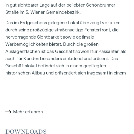
in gut sichtbarer Lage auf der beliebten Schönbrunner
Straße im 5. Wiener Gemeindebezirk.
Das im Erdgeschoss gelegene Lokal überzeugt vor allem
durch seine großzügige straßenseitige Fensterfront, die
hervorragende Sichtbarkeit sowie optimale
Werbemöglichkeiten bietet. Durch die großen
Auslagenflächen ist das Geschäft sowohl für Passanten als
auch für Kunden besonders einladend und präsent. Das
Geschäftslokal befindet sich in einem gepflegten
historischen Altbau und präsentiert sich insgesamt in einem
sehr guten sowie ordentlichen Zustand. Die charmante
Architektur in Kombination mit den hellen, offenen
Räumlichkeiten verleiht dem Objekt ein besonders
angenehmes und repräsentatives Ambiente.
Mehr erfahren
Der offene und helle Hauptraum schafft ein angenehmes
Raumgefühl und eignet sich ideal als Verkaufs-,
Präsentations- oder Empfangsbereich. Ergänzt wird die
DOWNLOADS
Fläche durch zwei weitere Räume, wodurch sich vielfältige