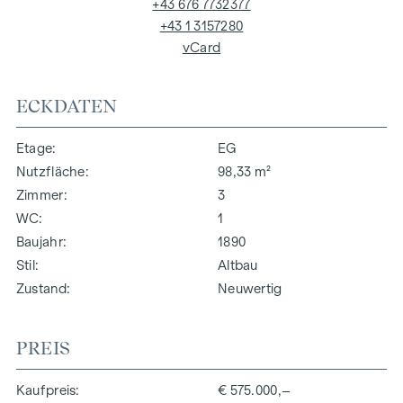
+43 676 7732377
+43 1 3157280
vCard
ECKDATEN
Etage
EG
Nutzfläche
98,33 m²
Zimmer
3
WC
1
Baujahr
1890
Stil
Altbau
Zustand
Neuwertig
PREIS
Kaufpreis
€ 575.000,–