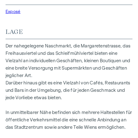
Nutzungsmöglichkeiten ergeben – etwa für Büro,
Exposé
Behandlung, Studio, Atelier oder Dienstleistungskonzepte.
Highlights:
LAGE
3 Räume insgesamt
kleine Teeküche
Der nahegelegene Naschmarkt, die Margaretenstrasse, das
straßen- und innenhofseitige Ausrichtung
Freihausviertel und das Schleifmühlviertel bieten eine
großzügige Fensterflächen mit guter Belichtung
Vielzahl an individuellen Geschäften, kleinen Boutiquen und
repräsentativen Eingangsbereich
eine breite Versorgung mit Supermärkten und Geschäften
vielseitige Nutzungsmöglichkeiten
jeglicher Art.
Darüber hinaus gibt es eine Vielzahl von Cafés, Restaurants
Die Kombination aus guter Sichtbarkeit, offenem Grundriss
und Bars in der Umgebung, die für jeden Geschmack und
und zentraler Lage macht dieses Objekt besonders attraktiv
jede Vorliebe etwas bieten.
für Unternehmen, die Wert auf Präsenz und ein angenehmes
Arbeits- bzw. Verkaufsumfeld legen.
In unmittelbarer Nähe befinden sich mehrere Haltestellen für
öffentliche Verkehrsmittel die eine schnelle Anbindung an
das Stadtzentrum sowie andere Teile Wiens ermöglichen.