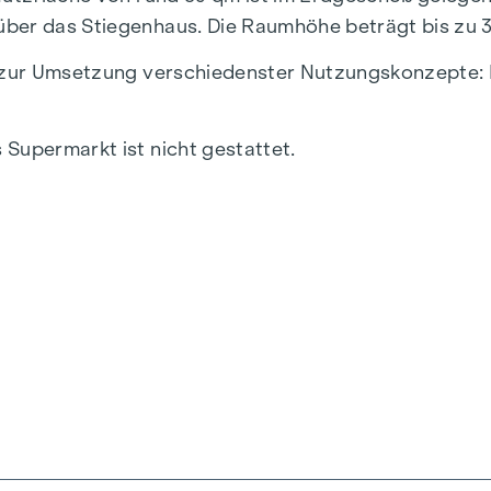
ber das Stiegenhaus. Die Raumhöhe beträgt bis zu 3
 zur Umsetzung verschiedenster Nutzungskonzepte: Ein
Supermarkt ist nicht gestattet.
 hinteren Teil befindet sich die Toilette mit Vorraum 
 ist die großzügige Glasfront, die einen hervorragend
stattet. Beläge und Sanitäreinrichtung können nach
rt ein KFZ-Stellplatz in der hauseigenen Tiefgarage!