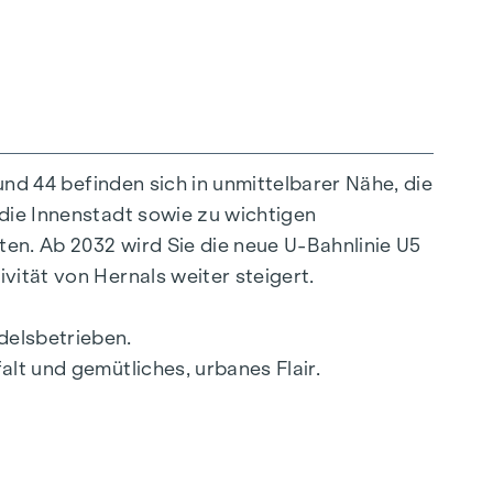
sade sind in der finalen Phase und verleihen
ojekts wird die Fassadenbegrünung sein,
.
 und 44 befinden sich in unmittelbarer Nähe, die
te, Rockhgasse 6, 1010 Wien. Die Kosten
 die Innenstadt sowie zu wichtigen
ten. Ab 2032 wird Sie die neue U-Bahnlinie U5
reichem Abschlussfall eine Provision anfällt,
vität von Hernals weiter steigert.
 – das sind 3 % des Kaufpreises zzgl. 20 %
Dritte weitergeben. Es besteht ein
delsbetrieben.
ig sind.
alt und gemütliches, urbanes Flair.
es oder wirtschaftliches Naheverhältnis