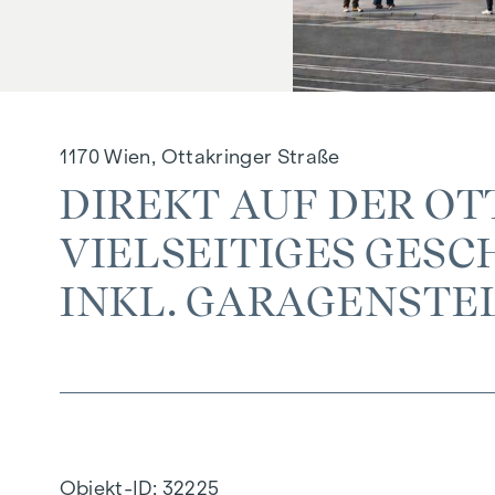
1170 Wien, Ottakringer Straße
DIREKT AUF DER OT
IELSEITIGES GESCH
KL. GARAGENSTEL
Objekt-ID:
32225