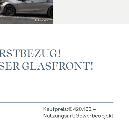
STBEZUG! V
R GLASFRONT! IN
Kaufpreis
€ 420.100,–
Nutzungsart
Gewerbeobjekt