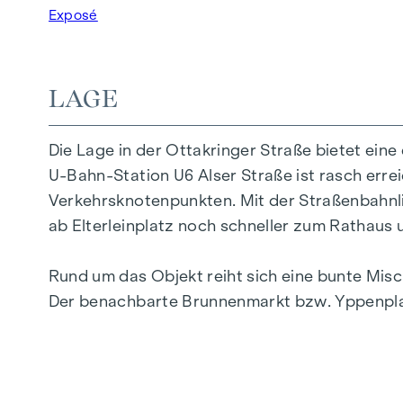
Die Fertigstellung des gesamten Gebäudes erfo
Exposé
dem Projekt sein charakteristisches äußeres E
welche zur Verbesserung des Mikroklimas und
LAGE
Nebenkosten
Die Lage in der Ottakringer Straße bietet eine 
Die Vertragserrichtung und Treuhandabwicklu
U-Bahn-Station U6 Alser Straße ist rasch erre
betragen 1,5 % des Kaufpreises zzgl. 20 % US
Verkehrsknotenpunkten. Mit der Straßenbahnlin
Der guten Ordnung halber halten wir fest, dass
ab Elterleinplatz noch schneller zum Rathaus u
die den in der Immobilienmaklerverordnung BG
USt. Diese Provisionspflicht besteht auch dan
Rund um das Objekt reiht sich eine bunte Mis
wirtschaftliches Naheverhältnis zum Verkäufer.
Der benachbarte Brunnenmarkt bzw. Yppenplatz g
Wir weisen darauf hin, dass zwischen dem Verm
besteht.
Der Vermittler ist als Doppelmakler tätig.