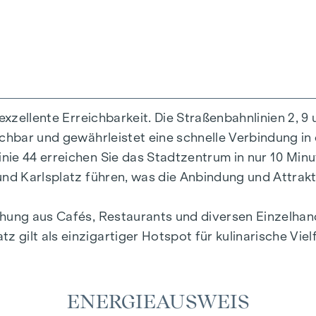
lgt noch im 2. Quartal 2026. Die Arbeiten an der Fas
rscheinungsbild. Ein besonderes Highlight dieses Pr
 zur weiteren Verschönerung des Gebäudes beiträgt
exzellente Erreichbarkeit. Die Straßenbahnlinien 2, 9
ng ist gebunden an Tiefenthaler Gnesda Rechtsanwäl
ichbar und gewährleistet eine schnelle Verbindung in
t. sowie Barauslagen und Beglaubigung.
ie 44 erreichen Sie das Stadtzentrum in nur 10 Minu
, sofern im Angebot nicht anders vermerkt, bei erfolg
nd Karlsplatz führen, was die Anbindung und Attrakti
BI. 262 und 297/1996 festgelegten Sätzen entspricht
n, wenn Sie die Ihnen überlassenen Informationen an 
chung aus Cafés, Restaurants und diversen Einzelhan
 Wir weisen darauf hin, dass wir als Doppelmakler tät
ilt als einzigartiger Hotspot für kulinarische Vielf
ittler und dem zu vermittelnden Dritten ein familiär
ENERGIEAUSWEIS