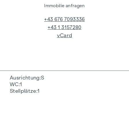
Immobilie anfragen
+43 676 7093336
+43 1 3157280
vCard
Ausrichtung
S
WC
1
Stellplätze
1