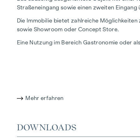
Straßeneingang sowie einen zweiten Eingang ü
Die Immobilie bietet zahlreiche Möglichkeiten
sowie Showroom oder Concept Store.
Eine Nutzung im Bereich Gastronomie oder als 
Grundriss und Ausstattung
Das Geschäftslokal ist sehr offen gehalten. Im
Küchenanschlüssen. E
in besonderes Highlight
ist mit Fußbodenheizung und Fernwärme ausge
Mehr erfahren
werden.
Ein weiteres Highlight: Zu dem Geschäfts gehö
DOWNLOADS
Fertigstellung