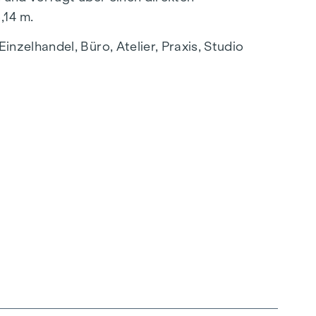
,14 m.
zelhandel, Büro, Atelier, Praxis, Studio
sowie ein abgetrennter Bereich mit
 Blick in den Verkaufsraum bietet. Das Objekt
 Wunsch selbst ausgewählt und gestaltet