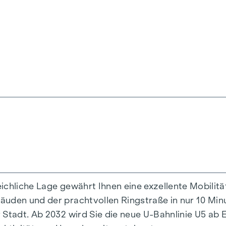
ger Straße 26
agasse 31
mmer
um
 und Townhouses bieten mit ihren vielfältigen Grun
eichliche Lage gewährt Ihnen eine exzellente Mobilitä
agliches Wohnambiente erzeugen die edlen Eichenpa
uden und der prachtvollen Ringstraße in nur 10 Minut
emperatur lässt sich bequem über die Fußbodenheizu
 Stadt. Ab 2032 wird Sie die neue U-Bahnlinie U5 ab 
res oder Rollläden regulieren. In den Dachgeschossw