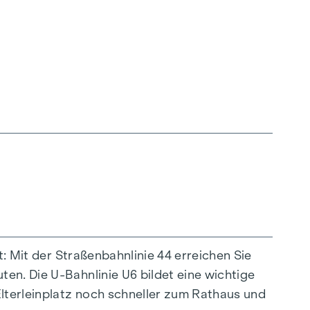
drissen und Wohnungsgrößen für jede
t: Mit der Straßenbahnlinie 44 erreichen Sie
rkettböden sowie die hochwertige
en. Die U-Bahnlinie U6 bildet eine wichtige
ng, die durch Fernwärme betrieben wird,
Elterleinplatz noch schneller zum Rathaus und
ohnungen sorgen zusätzlich installierte