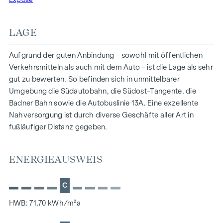
Die Raumhöhe beträgt ca. 2,60 m.
Das Objekt ist mit Parkettböden, Fliesen in den
LAGE
Sanitäranlagen und in der Küche, PVC-Belag in den
Abstellräumen und 2-fach-verglasten Kunststofffenstern
Aufgrund der guten Anbindung - sowohl mit öffentlichen
ausgestattet.
Verkehrsmitteln als auch mit dem Auto - ist die Lage als sehr
In diesem Bürogebäude gelangen weitere Einheiten
gut zu bewerten. So befinden sich in unmittelbarer
zwischen ca. 100 und 140 qm zur Miete. Sehr gerne
Umgebung die Südautobahn, die Südost-Tangente, die
übermitteln wir Ihnen weitere Details!
Badner Bahn sowie die Autobuslinie 13A. Eine exzellente
Nahversorgung ist durch diverse Geschäfte aller Art in
Dieses Objekt wird Ihnen unverbindlich und freibleibend zur
fußläufiger Distanz gegeben.
Miete angeboten. Oben angeführte Angaben basieren auf
Informationen und Unterlagen der Eigentümerin und sind
unsererseits ohne Gewähr. Als Vermittlungshonorar gelten
ENERGIEAUSWEIS
die allgemeinen Geschäftsbedingungen und die Verordnung
für Immobilienmakler des BM für Handel, Gewerbe und
C
Industrie, BGBL. 297/1996. Für den Fall, dass es
diesbezüglich zu einem entsprechenden Rechtsgeschäft
HWB: 71,70 kWh/m²a
kommt, verrechnen wir Ihnen eine Vermittlungsprovision