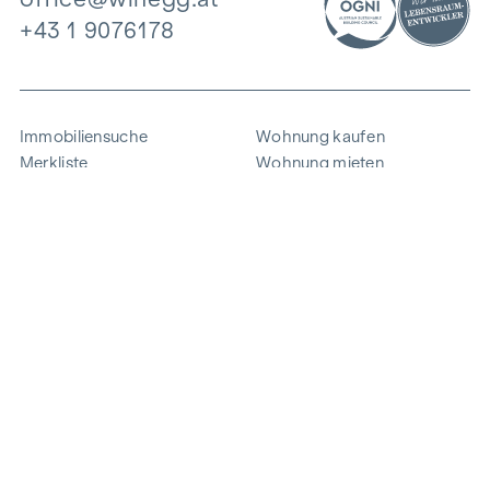
+43 1 9076178
Immobiliensuche
Wohnung kaufen
Merkliste
Wohnung mieten
Projekte
Gewerbeimmobilien
Ankauf
Zinshaus verkaufen
Referenzen
Expertise
Unternehmen
Karriere
Nachhaltigkeit
Kontakt
Mitarbeiterlogin
i
Energie sparen
© 2026 WINEGG Realitäten GmbH
Datenschutz
Impressum