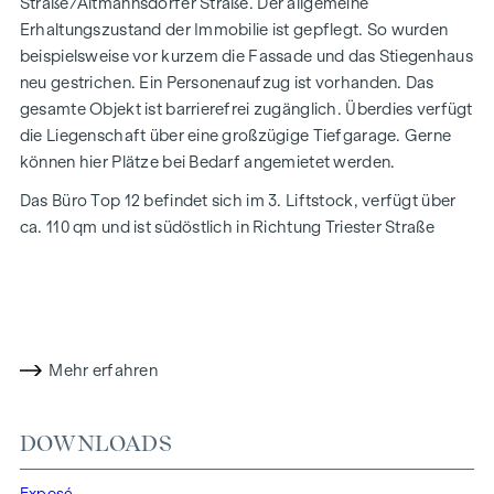
Straße/Altmannsdorfer Straße. Der allgemeine
Erhaltungszustand der Immobilie ist gepflegt. So wurden
beispielsweise vor kurzem die Fassade und das Stiegenhaus
neu gestrichen. Ein Personenaufzug ist vorhanden. Das
gesamte Objekt ist barrierefrei zugänglich. Überdies verfügt
die Liegenschaft über eine großzügige Tiefgarage. Gerne
können hier Plätze bei Bedarf angemietet werden.
Das Büro Top 12 befindet sich im 3. Liftstock, verfügt über
ca. 110 qm und ist südöstlich in Richtung Triester Straße
ausgerichtet.
Über den Eingangsbereich sind folgende Räume zentral zu
begehen:
zwei Büroräume
Mehr erfahren
Küchenbereich mit Einbauküche
der Abstellraum
der Archivraum
DOWNLOADS
zwei getrennte Toiletten mit gemeinsamen Vorraum
Exposé