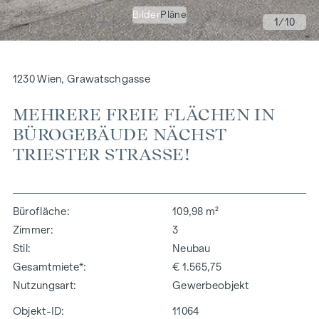
Bilder
Pläne
1
/10
1230 Wien, Grawatschgasse
MEHRERE FREIE FLÄCHEN IN
BÜROGEBÄUDE NÄCHST
TRIESTER STRASSE!
Bürofläche
109,98 m²
Zimmer
3
Stil
Neubau
Gesamtmiete*
€ 1.565,75
Nutzungsart
Gewerbeobjekt
Objekt-ID:
11064