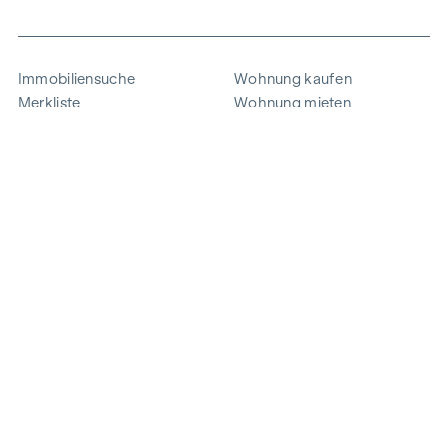
Immobiliensuche
Wohnung kaufen
Merkliste
Wohnung mieten
Projekte
Gewerbeimmobilien
Ankauf
Zinshaus verkaufen
Referenzen
Expertise
Unternehmen
Karriere
Nachhaltigkeit
Kontakt
Mitarbeiterlogin
i
Energie sparen
© 2026 WINEGG Realitäten GmbH
Datenschutz
Impressum