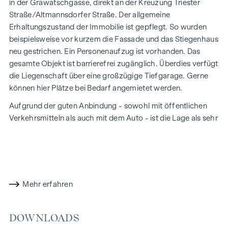
in der Grawatschgasse, direkt an der Kreuzung Triester
Straße/Altmannsdorfer Straße. Der allgemeine
Erhaltungszustand der Immobilie ist gepflegt. So wurden
beispielsweise vor kurzem die Fassade und das Stiegenhaus
neu gestrichen. Ein Personenaufzug ist vorhanden. Das
gesamte Objekt ist barrierefrei zugänglich. Überdies verfügt
die Liegenschaft über eine großzügige Tiefgarage. Gerne
können hier Plätze bei Bedarf angemietet werden.
Aufgrund der guten Anbindung - sowohl mit öffentlichen
Verkehrsmitteln als auch mit dem Auto - ist die Lage als sehr
gut zu bewerten. So befinden sich in unmittelbarer
Umgebung die Südautobahn, die Südost-Tangente, die
Badner Bahn sowie die Autobuslinie 13A. Eine
exzellente Nahversorgung ist durch diverse Geschäfte aller
Art in fußläufiger Distanz gegeben.
Mehr erfahren
Das Büro Top 16 befindet sich im 4. Liftstock, verfügt über 3
Räume auf einer Fläche von ca. 103 qm und ist südöstlich in
DOWNLOADS
Richtung Triester Straße ausgerichtet.