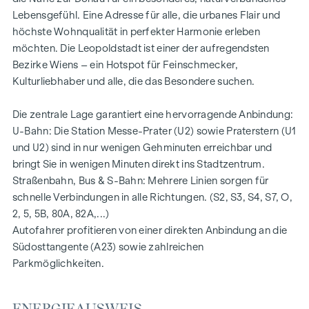
20 revitalisierte Altbauwohnungen
Lebensgefühl. Eine Adresse für alle, die urbanes Flair und
5 moderne Dachgeschoßwohnungen
höchste Wohnqualität in perfekter Harmonie erleben
2 – 5 Zimmer | Wohnflächen von ca. 53 – 200 m²
möchten. Die Leopoldstadt ist einer der aufregendsten
Private Balkone, Terrassen oder Eigengärten
Bezirke Wiens – ein Hotspot für Feinschmecker,
Fußbodenheizung
Kulturliebhaber und alle, die das Besondere suchen.
Klimatisierung
Hochwertige Materialien & stilvolle Oberflächen
Die zentrale Lage garantiert eine hervorragende Anbindung:
Perfekte Verkehrsanbindung
U-Bahn: Die Station Messe-Prater (U2) sowie Praterstern (U1
Nur wenige Minuten zu Prater, Donau & WU
und U2) sind in nur wenigen Gehminuten erreichbar und
Energieausweis:
bringt Sie in wenigen Minuten direkt ins Stadtzentrum.
Straßenbahn, Bus & S-Bahn: Mehrere Linien sorgen für
DG Hoftrakt: HWB REF,SK = 50,2 kWh/m2a F GEE,SK =
schnelle Verbindungen in alle Richtungen. (S2, S3, S4, S7, O,
0,67
2, 5, 5B, 80A, 82A,...)
DG Straßentrakt: HWB REF,SK = 36,6 kWh/m2a F GEE,SK
Autofahrer profitieren von einer direkten Anbindung an die
= 0,68
Südosttangente (A23) sowie zahlreichen
Regelgeschoss Straßentrakt: HWB REF,SK = 136,8
Parkmöglichkeiten.
kWh/m2a F GEE,SK = 1,81
Regelgeschoss Hoftrakt: HWB REF,SK = 82,6 kWh/m2a F
GEE,SK = 1,28
ENERGIEAUSWEIS