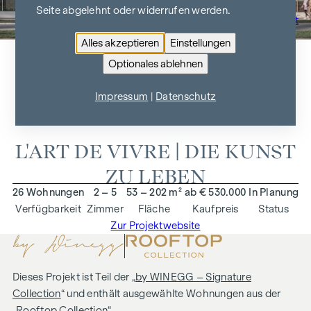
Seite abgelehnt oder widerrufen werden.
Zur Projektübersicht
Alles akzeptieren
Einstellungen
Optionales ablehnen
MAISON 29
Impressum
|
Datenschutz
1020 Wien, Ausstellungsstraße 29
L'ART DE VIVRE | DIE KUNST
ZU LEBEN
26 Wohnungen
2 – 5
53 – 202 m²
ab € 530.000
In Planung
Verfügbarkeit
Zimmer
Fläche
Kaufpreis
Status
Zur Projektwebsite
Dieses Projekt ist Teil der „
by WINEGG – Signature
Collection
“ und enthält ausgewählte Wohnungen aus der
„
Rooftop Collection
“.