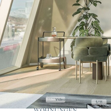
Bilder
Video
1
/11
WOHNUNGEN