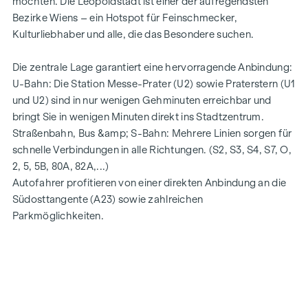
möchten. Die Leopoldstadt ist einer der aufregendsten
Bezirke Wiens – ein Hotspot für Feinschmecker,
Kulturliebhaber und alle, die das Besondere suchen.
Die zentrale Lage garantiert eine hervorragende Anbindung:
U-Bahn: Die Station Messe-Prater (U2) sowie Praterstern (U1
und U2) sind in nur wenigen Gehminuten erreichbar und
bringt Sie in wenigen Minuten direkt ins Stadtzentrum.
Straßenbahn, Bus &amp; S-Bahn: Mehrere Linien sorgen für
schnelle Verbindungen in alle Richtungen. (S2, S3, S4, S7, O,
2, 5, 5B, 80A, 82A,...)
Autofahrer profitieren von einer direkten Anbindung an die
Südosttangente (A23) sowie zahlreichen
Parkmöglichkeiten.