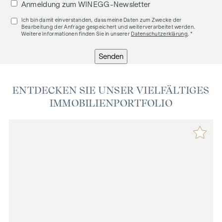
Anmeldung zum WINEGG-Newsletter
kommt, verrechnen wir Ihnen eine Vermittlungsprovision
von 3 Prozent der Kaufsumme zuzüglich der gesetzlichen
Ich bin damit einverstanden, dass meine Daten zum Zwecke der
Bearbeitung der Anfrage gespeichert und weiterverarbeitet werden.
Mehrwertsteuer. Wir möchten noch darauf hinweisen, dass
Weitere Informationen finden Sie in unserer
Datenschutzerklärung
. *
wir in einem wirtschaftlichen Naheverhältnis zur Verkäuferin
stehen.
Senden
ENTDECKEN SIE UNSER VIELFÄLTIGES
IMMOBILIENPORTFOLIO