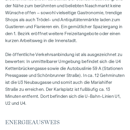
außen. Dank klimatisierter Wohnräume in allen Geschoßen
der Nähe zum berühmten und beliebten Naschmarkt keine
können Sie stets in Frische und Entspannung verweilen.
Wünsche offen – sowohl vielseitige Gastronomie, trendige
Perlgoldene Stabgeländer schmücken die Freibereiche und
Shops als auch Trödel- und Antiquitätenmärkte laden zum
werden zum wertvollen Designelement. Ihre besondere
Gustieren und Flanieren ein. Ein gemütlicher Spaziergang in
Eleganz ergibt sich durch sanfte Rundungen und größte
den 1. Bezirk eröffnet weitere Freizeitangebote oder einen
handwerkliche Präzision.
kurzen Arbeitsweg in die Innenstadt.
AUSSTATTUNG
Die öffentliche Verkehrsanbindung ist als ausgezeichnet zu
Hochwertiges Fischgrätparkett
bewerten: In unmittelbarer Umgebung befindet sich die U4
Alle Wohnräume klimatisiert
Kettenbrückengasse sowie die Autobuslinie 59 A (Stationen
Exquisite Sanitärobjekte in den Bädern
Pressgasse und Schönbrunner Straße). In ca. 12 Gehminuten
Edles, italienisches Feinsteinzeug
ist die U3 Neubaugasse und somit auch die Mariahilfer
Gegensprechanlage mit Video-Option
Straße zu erreichen. Der Karlsplatz ist fußläufig ca. 13
Komfortable Paketboxanlage
Minuten entfernt. Dort befinden sich die U-Bahn-Linien U1,
Online-Hausverwaltung mittels Puck-App
U2 und U4.
HIGHLIGHTS
ENERGIEAUSWEIS
46 exklusive Eigentumswohnungen