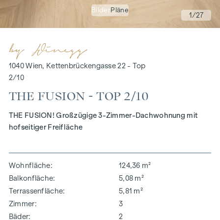
Bilder
Pläne
1
/27
1040 Wien, Kettenbrückengasse 22 - Top
2/10
THE FUSION - TOP 2/10
THE FUSION! Großzügige 3-Zimmer-Dachwohnung mit
hofseitiger Freifläche
Wohnfläche
124,36 m²
Balkonfläche
5,08 m²
Terrassenfläche
5,81 m²
Zimmer
3
Bäder
2