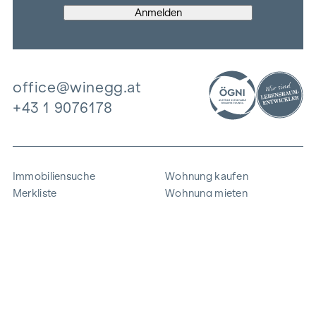
office@winegg.at
+43 1 9076178
Immobiliensuche
Wohnung kaufen
Merkliste
Wohnung mieten
Projekte
Gewerbeimmobilien
Ankauf
Zinshaus verkaufen
Referenzen
Expertise
Unternehmen
Karriere
Nachhaltigkeit
Kontakt
Mitarbeiterlogin