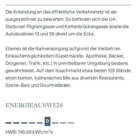
Besichtigung vorstellen zu dürfen!
Die Anbindung an das öffentliche Verkehrsnetz ist als
Diese Einheit wird auch zur Vermietung angeboten!
ausgezeichnet zu bewerten. So befinden sich die U4-
Stationen Pilgramgasse und Kettenbrückengasse sowie die
Dieses Objekt wird Ihnen unverbindlich und freibleibend
Autobuslinien 13 und 59 direkt um die Ecke.
zum Kauf angeboten. Als Vermittlungshonorar gelten die
allgemeinen Geschäftsbedingungen und die Verordnung für
Ebenso ist die Nahversorgung aufgrund der Vielzahl an
Immobilienmakler des BM für Handel, Gewerbe und
Einkaufsmöglichkeiten (Supermärkte, Apotheke, Bäcker,
Industrie, BGBL. 297/1996. Für den Fall, dass es
Drogerien, Trafik, etc.) in unmittelbarer Umgebung bestens
diesbezüglich zu einem entsprechenden Rechtsgeschäft
gewährleistet. Auf dem Naschmarkt etwa bieten 120 Stände
kommt, verrechnen wir Ihnen eine Vermittlungsprovision
einen bunten, kulinarischen Mix aus diversen Restaurants,
von 3 Prozent der Kaufsumme zuzüglich der gesetzlichen
Szene-Bars und Gourmetläden.
Mehrwertsteuer. Wir möchten noch darauf hinweisen, dass
wir in einem wirtschaftlichen Naheverhältnis zur Verkäuferin
stehen.
ENERGIEAUSWEIS
Wir weisen darauf hin, dass zwischen dem Vermittler und
dem zu vermittelnden Dritten ein familiäres oder
D
wirtschaftliches Naheverhältnis besteht.
HWB: 140,66 kWh/m²a
Der Vermittler ist als Doppelmakler tätig.