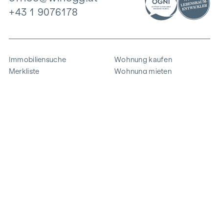
+43 1 9076178
Immobiliensuche
Wohnung kaufen
Merkliste
Wohnung mieten
Projekte
Gewerbeimmobilien
Ankauf
Zinshaus verkaufen
Referenzen
Expertise
Unternehmen
Karriere
Nachhaltigkeit
Kontakt
Mitarbeiterlogin
i
Energie sparen
© 2026 WINEGG Realitäten GmbH
Datenschutz
Impressum