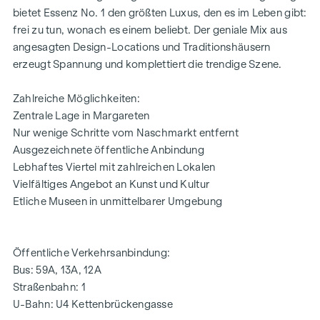
Elektrisch steuerbarer Sonnenschutz
bietet Essenz No. 1 den größten Luxus, den es im Leben gibt:
Moderne technische Features
frei zu tun, wonach es einem beliebt. Der geniale Mix aus
angesagten Design-Locations und Traditionshäusern
HIGHLIGHTS
erzeugt Spannung und komplettiert die trendige Szene.
32 exklusive Eigentumswohnungen
Zahlreiche Möglichkeiten:
Wohnflächen von ca. 35 bis 152 m²
Zentrale Lage in Margareten
1 bis 4 Zimmer
Nur wenige Schritte vom Naschmarkt entfernt
Eigengärten, Balkone, Loggien, Terrassen und
Ausgezeichnete öffentliche Anbindung
Dachterrassen
Lebhaftes Viertel mit zahlreichen Lokalen
Hochwertige Designer-Ausstattung
Vielfältiges Angebot an Kunst und Kultur
Zentrale Lage beim Naschmarkt
Etliche Museen in unmittelbarer Umgebung
Ausgezeichnete Infrastruktur
WOHNUNG | TOP 33
Öffentliche Verkehrsanbindung:
Die großzügige 4-Zimmer-Wohnung befindet sich im 2.
Bus: 59A, 13A, 12A
Dachgeschoss und bietet eine Wohnfläche von ca. 152 m²
Straßenbahn: 1
sowie eine Terrasse mit ca. 12 m² und eine private
U-Bahn: U4 Kettenbrückengasse
Dachterrasse mit ca. 55 m². Die Raumaufteilung gliedert sich