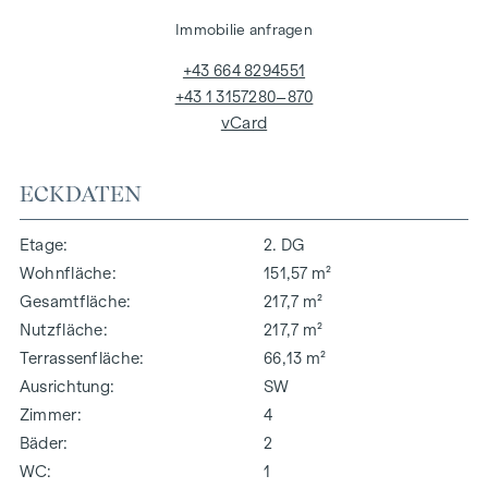
Immobilie anfragen
+43 664 8294551
+43 1 3157280–870
vCard
ECKDATEN
Etage
2. DG
Wohnfläche
151,57 m²
Gesamtfläche
217,7 m²
Nutzfläche
217,7 m²
Terrassenfläche
66,13 m²
Ausrichtung
SW
Zimmer
4
Bäder
2
WC
1