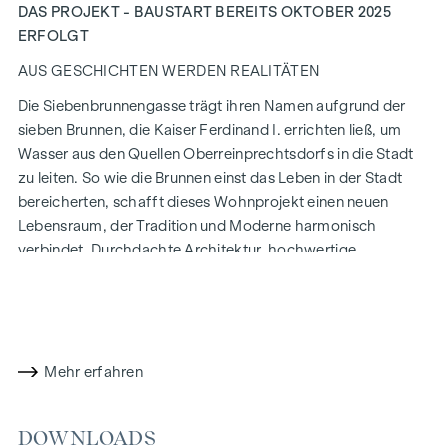
DAS PROJEKT - BAUSTART BEREITS OKTOBER 2025
ERFOLGT
AUS GESCHICHTEN WERDEN REALITÄTEN
Die Siebenbrunnengasse trägt ihren Namen aufgrund der
sieben Brunnen, die Kaiser Ferdinand I. errichten ließ, um
Wasser aus den Quellen Oberreinprechtsdorfs in die Stadt
zu leiten. So wie die Brunnen einst das Leben in der Stadt
bereicherten, schafft dieses Wohnprojekt einen neuen
Lebensraum, der Tradition und Moderne harmonisch
verbindet. Durchdachte Architektur, hochwertige
Ausstattung und nachhaltige Bauweise machen die
Siebenbrunnengasse 44 zu einem Ort, an dem Geschichte
und zeitgemäßes Wohnen auf einzigartige Weise
zusammenfinden.
Mehr erfahren
MIT LIEBE ZUM DETAIL
Die Eigentumswohnnungen der Siebenbrunnengasse sind
DOWNLOADS