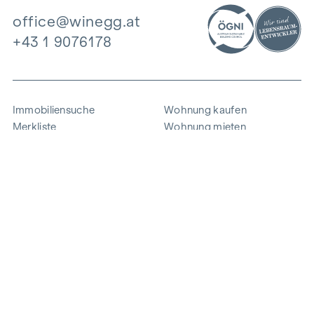
office@winegg.at
+43 1 9076178
Immobiliensuche
Wohnung kaufen
Merkliste
Wohnung mieten
Projekte
Gewerbeimmobilien
Ankauf
Zinshaus verkaufen
Referenzen
Expertise
Unternehmen
Karriere
Nachhaltigkeit
Kontakt
Mitarbeiterlogin
i
Energie sparen