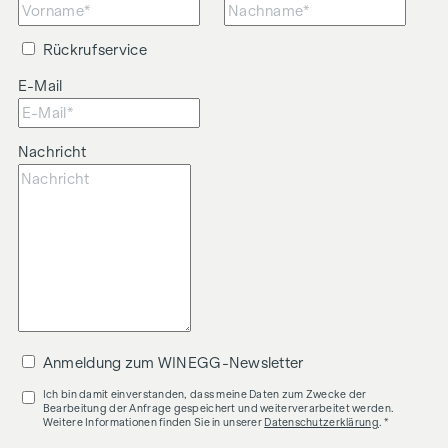
Wir weisen darauf hin, dass zwischen dem Vermittler und
dem zu vermittelnden Dritten ein familiäres oder
Rückrufservice
wirtschaftliches Naheverhältnis besteht.
E-Mail
Der Vermittler ist als Doppelmakler tätig.
Nachricht
Anmeldung zum WINEGG-Newsletter
Ich bin damit einverstanden, dass meine Daten zum Zwecke der
Bearbeitung der Anfrage gespeichert und weiterverarbeitet werden.
Weitere Informationen finden Sie in unserer
Datenschutzerklärung
. *