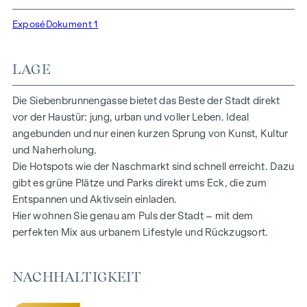
konzipiert für Menschen, die auf Stil und Design setzen.
Flexibel in den Grundrissen, hochwertig in der Ausstattung:
Exposé
Dokument 1
edle Parkettböden, bodentiefe Fenster und erstklassige
Marken Armaturen sorgen für das richtige Maß an Ästhetik
LAGE
und Bequemlichkeit. In den Dach-geschossen sorgen
Klimasplit-Systeme für ein angenehmes Raumklima.
Lebensräume bereit, Ihre Geschichte zu erzählen. Ob
Die Siebenbrunnengasse bietet das Beste der Stadt direkt
Balkon, Terrasse oder Garten – die großzügigen Freiflächen
vor der Haustür: jung, urban und voller Leben. Ideal
in diesem Neubauprojekt bieten Ihnen einen privaten
angebunden und nur einen kurzen Sprung von Kunst, Kultur
Rückzugsort zum Durchatmen. Genießen Sie den Morgen
und Naherholung.
mit einer Tasse Kaffee oder den Abend mit einem Glas Wein
Die Hotspots wie der Naschmarkt sind schnell erreicht. Dazu
– Ihr persönlicher Rückzugsort erwartet Sie.
gibt es grüne Plätze und Parks direkt ums Eck, die zum
Entspannen und Aktivsein einladen.
HIGHLIGHTS
Hier wohnen Sie genau am Puls der Stadt – mit dem
perfekten Mix aus urbanem Lifestyle und Rückzugsort.
67 exklusive Eigentumswohnungen
Wohnflächen von ca. 30 bis 220 m²
2- bis 6-Zimmer
NACHHALTIGKEIT
Gärten, Balkone, Loggien oder Terrassen
26 Tiefgaragenstellplätze