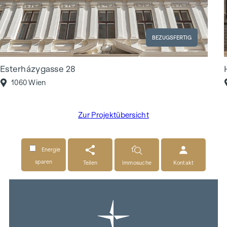
BEZUGSFERTIG
Esterházygasse 28
1060 Wien
Zur Projektübersicht
Energie
sparen
Teilen
Immosuche
Kontakt