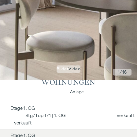
Bilder
Video
1
/16
WOHNUNGEN
Wohnen
Anlage
1. OG
1/1
| 1. OG
verkauft
verkauft
1. OG