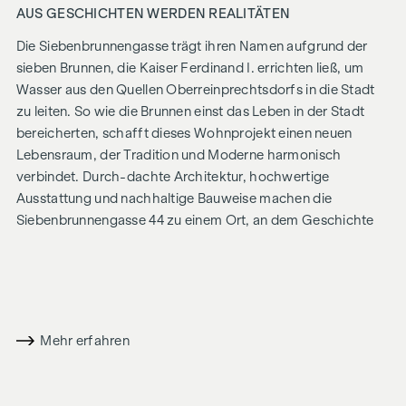
AUS GESCHICHTEN WERDEN REALITÄTEN
Die Siebenbrunnengasse trägt ihren Namen aufgrund der
sieben Brunnen, die Kaiser Ferdinand I. errichten ließ, um
Wasser aus den Quellen Oberreinprechtsdorfs in die Stadt
zu leiten. So wie die Brunnen einst das Leben in der Stadt
bereicherten, schafft dieses Wohnprojekt einen neuen
Lebensraum, der Tradition und Moderne harmonisch
verbindet. Durch-dachte Architektur, hochwertige
Ausstattung und nachhaltige Bauweise machen die
Siebenbrunnengasse 44 zu einem Ort, an dem Geschichte
und zeitgemäßes Wohnen auf einzigartige Weise
zusammenfinden.
MIT LIEBE ZUM DETAIL
Die Eigentumswohnnungen der Siebenbrunnengasse sind
Mehr erfahren
konzipiert für Menschen, die auf Stil und Design setzen.
Flexibel in den Grundrissen, hochwertig in der Ausstattung:
edle Parkettböden, bodentiefe Fenster und erstklassige