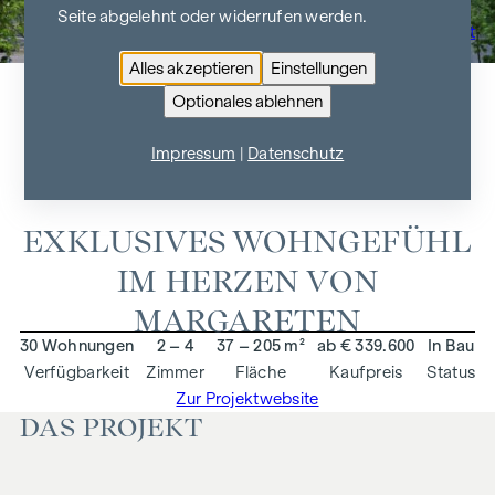
Seite abgelehnt oder widerrufen werden.
Zur Projektübersicht
Alles akzeptieren
Einstellungen
Optionales ablehnen
SIEBENBRUNNENGASSE 44
Impressum
|
Datenschutz
1050 Wien
EXKLUSIVES WOHNGEFÜHL
IM HERZEN VON
MARGARETEN
30 Wohnungen
2 – 4
37 – 205 m²
ab € 339.600
In Bau
Verfügbarkeit
Zimmer
Fläche
Kaufpreis
Status
Zur Projektwebsite
DAS PROJEKT