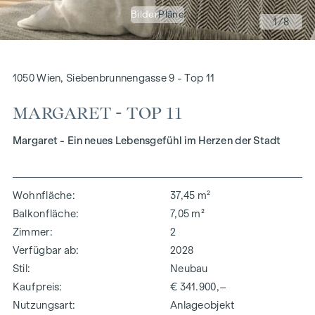
Bilder
Pläne
1
/8
1050 Wien, Siebenbrunnengasse 9 - Top 11
MARGARET - TOP 11
Margaret - Ein neues Lebensgefühl im Herzen der Stadt
Wohnfläche
37,45 m²
Balkonfläche
7,05 m²
Zimmer
2
Verfügbar ab
2028
Stil
Neubau
Kaufpreis
€ 341.900,–
Nutzungsart
Anlageobjekt