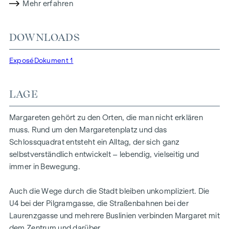
Urban, stilvoll und mit einem Gespür für das, was heute
Mehr erfahren
zählt. Im Inneren entsteht ein Ensemble aus 21
Wohnungen, zwei Townhouses und einem Penthouse.
DOWNLOADS
Bewusst gewählt und gemacht für Menschen, die nicht
einfach wohnen, sondern ihren eigenen Rhythmus leben.
Exposé
Dokument 1
Margaret ist das, was das Leben in Wien ausmacht.
HIGHLIGHTS
LAGE
20 exklusive Eigentumswohnungen
2 Townhouses mit Eigengärten im Innenhof
Margareten gehört zu den Orten, die man nicht erklären
Penthouse mit Wienblick & privater Liftfahrt
muss. Rund um den Margaretenplatz und das
Wohnflächen von 37 bis 200 m² | 2–5 Zimmer
Schlossquadrat entsteht ein Alltag, der sich ganz
Balkone, Loggien, Terrassen und Gärten
selbstverständlich entwickelt – lebendig, vielseitig und
Grünes Gartenkonzept im Innenhof
immer in Bewegung.
Photovoltaik und Fernwärme
Garagenplätze | E-Mobilität
Auch die Wege durch die Stadt bleiben unkompliziert. Die
Angestrebte DGNB Gold Zertifizierung
U4 bei der Pilgramgasse, die Straßenbahnen bei der
Laurenzgasse und mehrere Buslinien verbinden Margaret mit
AUSSTATTUNG
dem Zentrum und darüber