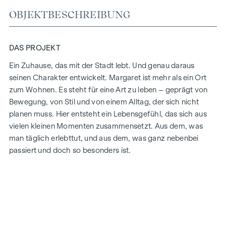
OBJEKTBESCHREIBUNG
DAS PROJEKT
Ein Zuhause, das mit der Stadt lebt.
Und genau daraus
seinen Charakter entwickelt.
Margaret ist mehr als ein Ort
zum Wohnen. Es steht für eine Art zu leben – geprägt von
Bewegung, von Stil und von einem Alltag, der sich nicht
planen muss.
Hier entsteht ein Lebensgefühl, das sich aus
vielen kleinen Momenten zusammensetzt. Aus dem, was
man täglich erlebttut, und aus dem, was ganz nebenbei
passiert und doch so besonders ist.
THIS IS MARGARET
Margaret bringt genau das zusammen, was das Leben in der
Stadt ausmacht. Ein Projekt, das sich selbstverständlich
einfügt und trotzdem eine besondere Ausstrahlung hat.