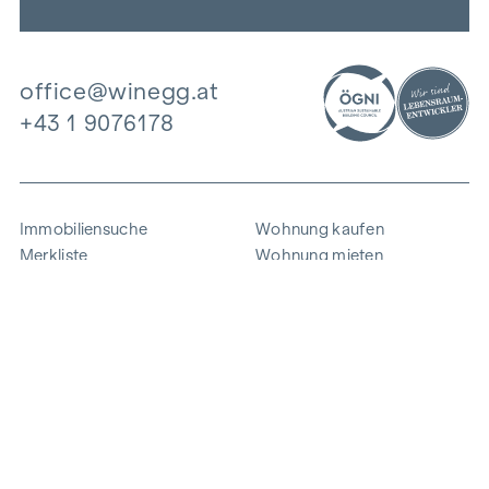
office@winegg.at
+43 1 9076178
Immobiliensuche
Wohnung kaufen
Merkliste
Wohnung mieten
Projekte
Gewerbeimmobilien
Ankauf
Zinshaus verkaufen
Referenzen
Expertise
Unternehmen
Karriere
Nachhaltigkeit
Kontakt
Mitarbeiterlogin
i
Energie sparen