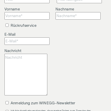
Wir weisen darauf hin, dass zwischen dem Vermittler und
Vorname
Nachname
dem zu vermittelnden Dritten ein familiäres oder
wirtschaftliches Naheverhältnis besteht.
Rückrufservice
Der Vermittler ist als Doppelmakler tätig.
E-Mail
Nachricht
Anmeldung zum WINEGG-Newsletter
Ich bin damit einverstanden, dass meine Daten zum Zwecke der