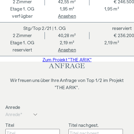
Anlagepotenzial
2
Zimmer
42,55 m²
€ 246.500
1. OG
1,95 m²
1,95 m²
Eine effiziente Grundrisslösung, moderne Neubauqualität
verfügbar
Ansehen
und eine gefragte Wohnlage machen diese Wohnung zu
einer besonders interessanten Option für Anleger. Die
2/21
| 1. OG
reserviert
Raumaufteilung bietet beste Voraussetzungen für eine
2
Zimmer
40,28 m²
€ 236.200
langfristige Vermietbarkeit.
1. OG
2,19 m²
2,19 m²
reserviert
Ansehen
Die Kombination aus ruhiger Innenhoflage, unmittelbarer
Parknähe und sehr guter öffentlicher Anbindung sorgt für
Zum Projekt "THE ARIK"
ANFRAGE
eine hohe Wohnqualität und macht diese Wohnung sowohl
für Mieter als auch für Investoren besonders attraktiv.
Wir freuen uns über Ihre Anfrage von Top 1/2 im Projekt
Highlights der Wohnung:
"THE ARIK".
ca. 42 m² Wohnfläche
2 Zimmer
Anrede
Offener Wohn-, Ess- und Küchenbereich
Großzügige Raumhöhe
Attraktive Vermietungslage
Titel
Titel nachgest.
Hohe Mietnachfrage