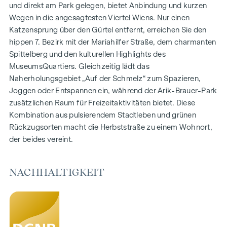
1- bis 4-Zimmerwohnungen
und direkt am Park gelegen, bietet Anbindung und kurzen
Gärten, Balkone, Loggien und Terrassen
Wegen in die angesagtesten Viertel Wiens. Nur einen
Großzügige Raumhöhen
Katzensprung über den Gürtel entfernt, erreichen Sie den
Tiefgaragenstellplätze | E-Mobilität
hippen 7. Bezirk mit der Mariahilfer Straße, dem charmanten
Innenhof Ruhelage
Spittelberg und den kulturellen Highlights des
Photovoltaikanlage am Dach
MuseumsQuartiers. Gleichzeitig lädt das
Gemeinschaftsraum
Naherholungsgebiet „Auf der Schmelz“ zum Spazieren,
Joggen oder Entspannen ein, während der Arik-Brauer-Park
ZUHAUSE ANKOMMEN
zusätzlichen Raum für Freizeitaktivitäten bietet. Diese
Kombination aus pulsierendem Stadtleben und grünen
In der Herbststraße erwartet Sie ein einzigartiges
Rückzugsorten macht die Herbststraße zu einem Wohnort,
Wohngefühl, das Design und Geborgenheit auf
der beides vereint.
außergewöhnliche Weise vereint. Die hochwertige
Ausstattung besticht durch sorgfältig ausgewählte
Materialien, die zeitlose Eleganz ausstrahlen – ideal auf ein
NACHHALTIGKEIT
stilvolles, modernes Leben abgestimmt. Edle Parkettböden
und eine Fußbodenheizung sorgen in den Wohnräumen für
natürliche Behaglichkeit. Für zusätzlichen Komfort bieten
elektrisch steuerbare Raffstores individuelle Beschattung
und eine angenehme Lichtregulierung. Ein besonderes