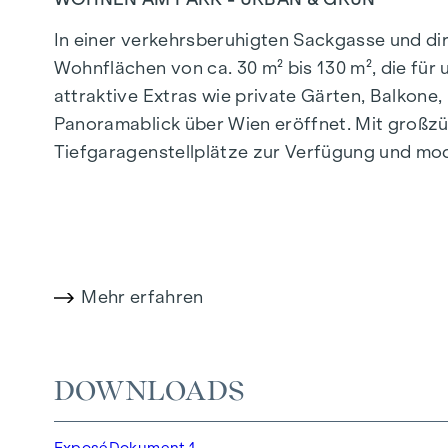
In einer verkehrsberuhigten Sackgasse und d
Wohnflächen von ca. 30 m² bis 130 m², die fü
attraktive Extras wie private Gärten, Balkon
Panoramablick über Wien eröffnet. Mit großzü
Tiefgaragenstellplätze zur Verfügung und mo
effiziente Energieversorgung. Hier wohnen Sie 
Mehr Infos unter:
WOHNEN AM PARK, 1160 Wie
HIGHLIGHTS
Mehr erfahren
150 Eigentumswohnungen
Wohnflächen von ca. 30 bis 130 m²
1- bis 4-Zimmerwohnungen
DOWNLOADS
Gärten, Balkone, Loggien und Terrassen
Großzügige Raumhöhen
Exposé
Dokument 1