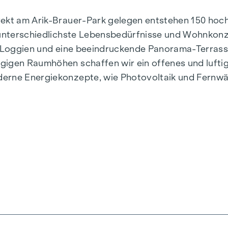
irekt am Arik-Brauer-Park gelegen entstehen 150 h
r unterschiedlichste Lebensbedürfnisse und Wohnkon
e, Loggien und eine beeindruckende Panorama-Terras
gigen Raumhöhen schaffen wir ein offenes und lufti
derne Energiekonzepte, wie Photovoltaik und Fernwä
stilvoll, zukunftsorientiert und überaus komfortabel
n, Herbststraße – Winegg