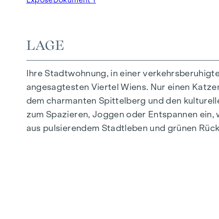
Tiefgaragenstellplätze | E-Mobilität
Innenhof Ruhelage
Photovoltaikanlage am Dach
LAGE
Gemeinschaftsraum
Ihre Stadtwohnung, in einer verkehrsberuhigt
ZUHAUSE ANKOMMEN
angesagtesten Viertel Wiens. Nur einen Katzens
In der Herbststraße erwartet Sie ein einziga
dem charmanten Spittelberg und den kulturell
hochwertige Ausstattung besticht durch sorgfäl
zum Spazieren, Joggen oder Entspannen ein, w
Leben abgestimmt. Edle Parkettböden und ein
aus pulsierendem Stadtleben und grünen Rück
Komfort bieten elektrisch steuerbare Raffstor
Sie in den Dachgeschossen: Klimaanlagen er
AUSSTATTUNG
Eichenparkettboden
Stilvolle Fliesen