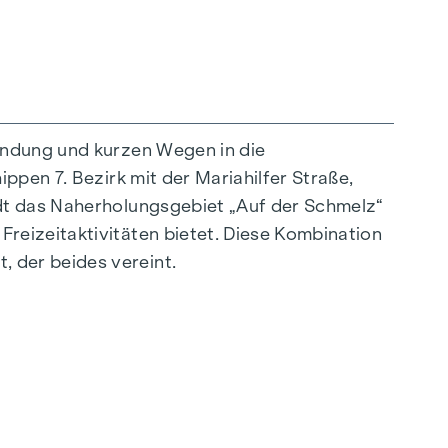
indung und kurzen Wegen in die
ppen 7. Bezirk mit der Mariahilfer Straße,
außergewöhnliche Weise vereint. Die
ädt das Naherholungsgebiet „Auf der Schmelz“
sstrahlen – ideal auf ein stilvolles, modernes
reizeitaktivitäten bietet. Diese Kombination
ürliche Behaglichkeit. Für zusätzlichen
 der beides vereint.
tregulierung. Ein besonderes Highlight finden
 nach Wunsch zu temperieren.