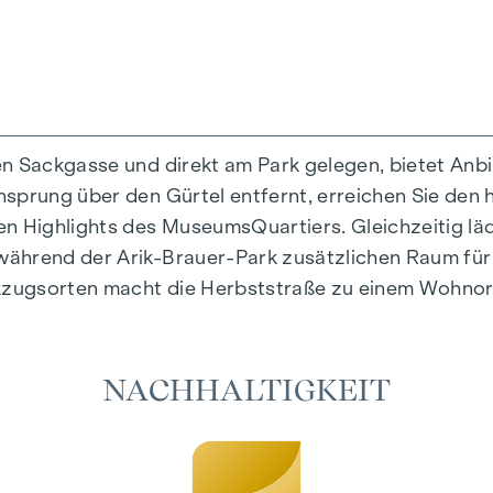
en Sackgasse und direkt am Park gelegen, bietet Anb
prung über den Gürtel entfernt, erreichen Sie den hi
rtiges Wohngefühl, das Design und Geborgenheit auf 
en Highlights des MuseumsQuartiers. Gleichzeitig l
tig ausgewählte Materialien, die zeitlose Eleganz au
ährend der Arik-Brauer-Park zusätzlichen Raum für F
e Fußbodenheizung sorgen in den Wohnräumen für nat
zugsorten macht die Herbststraße zu einem Wohnort,
es individuelle Beschattung und eine angenehme Lich
möglichen es, die Wohnräume an heißen Sommertagen
NACHHALTIGKEIT