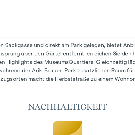
en Sackgasse und direkt am Park gelegen, bietet Anb
prung über den Gürtel entfernt, erreichen Sie den hi
rtiges Wohngefühl, das Design und Geborgenheit auf 
en Highlights des MuseumsQuartiers. Gleichzeitig l
tig ausgewählte Materialien, die zeitlose Eleganz au
ährend der Arik-Brauer-Park zusätzlichen Raum für F
e Fußbodenheizung sorgen in den Wohnräumen für nat
zugsorten macht die Herbststraße zu einem Wohnort,
es individuelle Beschattung und eine angenehme Lich
möglichen es, die Wohnräume an heißen Sommertagen
NACHHALTIGKEIT