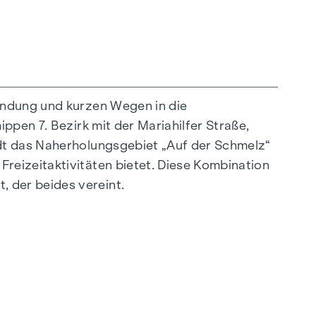
indung und kurzen Wegen in die
ppen 7. Bezirk mit der Mariahilfer Straße,
außergewöhnliche Weise vereint. Die
ädt das Naherholungsgebiet „Auf der Schmelz“
sstrahlen – ideal auf ein stilvolles, modernes
reizeitaktivitäten bietet. Diese Kombination
ürliche Behaglichkeit. Für zusätzlichen
 der beides vereint.
tregulierung. Ein besonderes Highlight finden
 nach Wunsch zu temperieren.