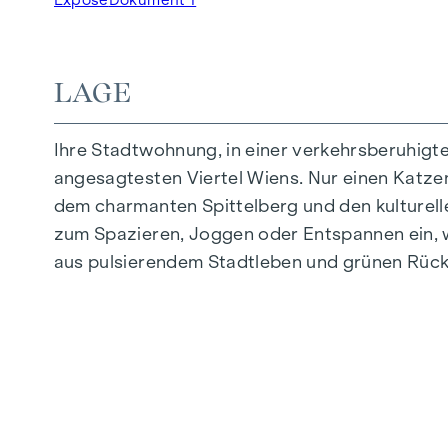
Tiefgaragenstellplätze | E-Mobilität
Innenhof Ruhelage
Photovoltaikanlage am Dach
LAGE
Gemeinschaftsraum
Ihre Stadtwohnung, in einer verkehrsberuhigt
ZUHAUSE ANKOMMEN
angesagtesten Viertel Wiens. Nur einen Katzens
In der Herbststraße erwartet Sie ein einziga
dem charmanten Spittelberg und den kulturell
hochwertige Ausstattung besticht durch sorgfäl
zum Spazieren, Joggen oder Entspannen ein, w
Leben abgestimmt. Edle Parkettböden und ein
aus pulsierendem Stadtleben und grünen Rück
Komfort bieten elektrisch steuerbare Raffstor
Sie in den Dachgeschossen: Klimaanlagen er
AUSSTATTUNG
Eichenparkettboden
Stilvolle Fliesen