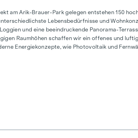
irekt am Arik-Brauer-Park gelegen entstehen 150 h
r unterschiedlichste Lebensbedürfnisse und Wohnkon
e, Loggien und eine beeindruckende Panorama-Terras
gigen Raumhöhen schaffen wir ein offenes und lufti
derne Energiekonzepte, wie Photovoltaik und Fernwä
stilvoll, zukunftsorientiert und überaus komfortabel
n, Herbststraße – Winegg