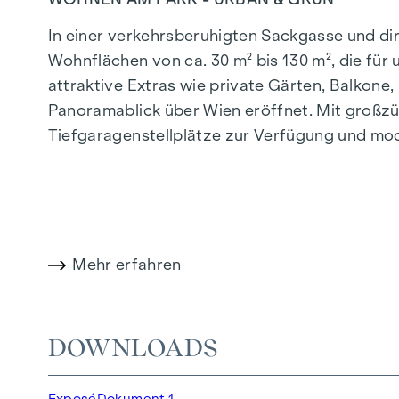
In einer verkehrsberuhigten Sackgasse und d
Wohnflächen von ca. 30 m² bis 130 m², die fü
attraktive Extras wie private Gärten, Balkon
Panoramablick über Wien eröffnet. Mit großzü
Tiefgaragenstellplätze zur Verfügung und mo
effiziente Energieversorgung. Hier wohnen Sie 
Mehr Infos unter:
WOHNEN AM PARK, 1160 Wie
HIGHLIGHTS
Mehr erfahren
150 Eigentumswohnungen
Wohnflächen von ca. 30 bis 130 m²
1- bis 4-Zimmerwohnungen
DOWNLOADS
Gärten, Balkone, Loggien und Terrassen
Großzügige Raumhöhen
Exposé
Dokument 1