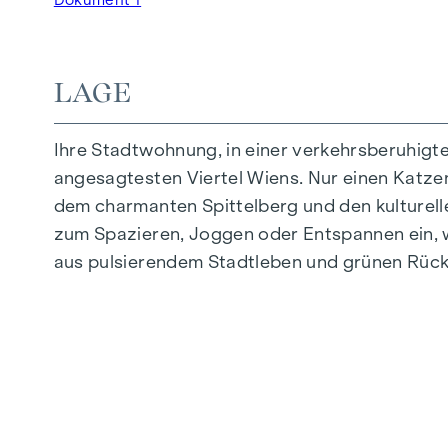
Tiefgaragenstellplätze | E-Mobilität
Innenhof Ruhelage
Photovoltaikanlage am Dach
LAGE
Gemeinschaftsraum
Ihre Stadtwohnung, in einer verkehrsberuhigt
ZUHAUSE ANKOMMEN
angesagtesten Viertel Wiens. Nur einen Katzens
In der Herbststraße erwartet Sie ein einziga
dem charmanten Spittelberg und den kulturell
hochwertige Ausstattung besticht durch sorgfäl
zum Spazieren, Joggen oder Entspannen ein, w
Leben abgestimmt. Edle Parkettböden und ein
aus pulsierendem Stadtleben und grünen Rück
Komfort bieten elektrisch steuerbare Raffstor
Sie in den Dachgeschossen: Klimaanlagen er
AUSSTATTUNG
Eichenparkettboden
Stilvolle Fliesen