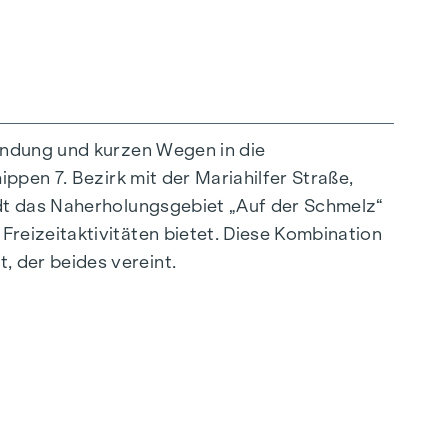
indung und kurzen Wegen in die
ppen 7. Bezirk mit der Mariahilfer Straße,
außergewöhnliche Weise vereint. Die
ädt das Naherholungsgebiet „Auf der Schmelz“
sstrahlen – ideal auf ein stilvolles, modernes
reizeitaktivitäten bietet. Diese Kombination
ürliche Behaglichkeit. Für zusätzlichen
 der beides vereint.
tregulierung. Ein besonderes Highlight finden
 nach Wunsch zu temperieren.