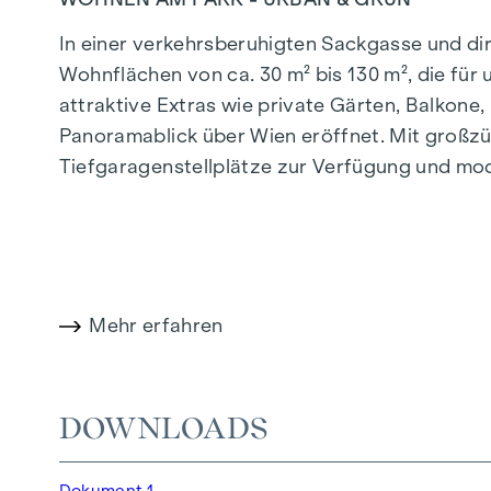
In einer verkehrsberuhigten Sackgasse und d
Wohnflächen von ca. 30 m² bis 130 m², die fü
attraktive Extras wie private Gärten, Balkon
Panoramablick über Wien eröffnet. Mit großzü
Tiefgaragenstellplätze zur Verfügung und mo
effiziente Energieversorgung. Hier wohnen Sie 
Mehr Infos unter:
WOHNEN AM PARK, 1160 Wie
HIGHLIGHTS
Mehr erfahren
150 Eigentumswohnungen
Wohnflächen von ca. 30 bis 130 m²
1- bis 4-Zimmerwohnungen
DOWNLOADS
Gärten, Balkone, Loggien und Terrassen
Großzügige Raumhöhen
Dokument 1