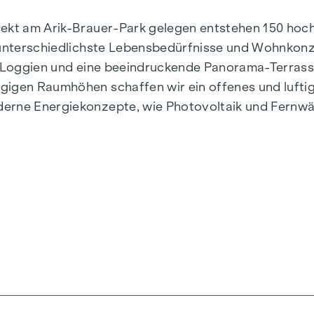
irekt am Arik-Brauer-Park gelegen entstehen 150 h
r unterschiedlichste Lebensbedürfnisse und Wohnkon
e, Loggien und eine beeindruckende Panorama-Terras
gigen Raumhöhen schaffen wir ein offenes und lufti
derne Energiekonzepte, wie Photovoltaik und Fernwä
stilvoll, zukunftsorientiert und überaus komfortabel
n, Herbststraße – Winegg