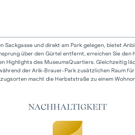
en Sackgasse und direkt am Park gelegen, bietet Anb
prung über den Gürtel entfernt, erreichen Sie den hi
rtiges Wohngefühl, das Design und Geborgenheit auf 
en Highlights des MuseumsQuartiers. Gleichzeitig l
tig ausgewählte Materialien, die zeitlose Eleganz au
ährend der Arik-Brauer-Park zusätzlichen Raum für F
e Fußbodenheizung sorgen in den Wohnräumen für nat
zugsorten macht die Herbststraße zu einem Wohnort,
es individuelle Beschattung und eine angenehme Lich
möglichen es, die Wohnräume an heißen Sommertagen
NACHHALTIGKEIT