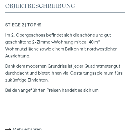
OBJEKTBESCHREIBUNG
STIEGE 2 | TOP 19
Im 2. Obergeschoss befindet sich die schöne und gut
geschnittene 2-Zimmer-Wohnung mit ca. 40 m²
Wohnnutzfläche sowie einem Balkon mit nordwestlicher
Ausrichtung.
Dank dem modernen Grundriss ist jeder Quadratmeter gut
durchdacht und bietet Ihnen viel Gestaltungsspielraum fürs
zukünftige Einrichten.
Bei den angeführten Preisen handelt es sich um
Anlegerpreise (Netto zzgl. 20% USt.). Eigennutzerpreise auf
Anfrage!
Die Raumaufteilung gliedert sich wie folgt:
Mehr erfahren