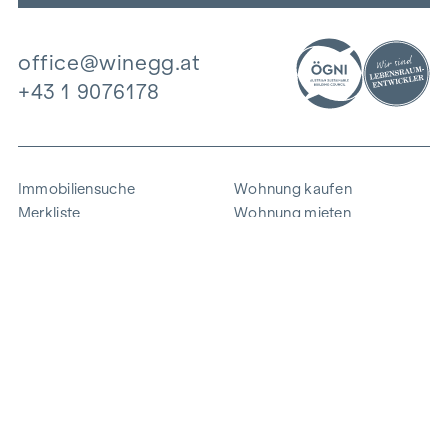
office@winegg.at
+43 1 9076178
Immobiliensuche
Wohnung kaufen
Merkliste
Wohnung mieten
Projekte
Gewerbeimmobilien
Ankauf
Zinshaus verkaufen
Referenzen
Expertise
Unternehmen
Karriere
Nachhaltigkeit
Kontakt
Mitarbeiterlogin
i
Energie sparen