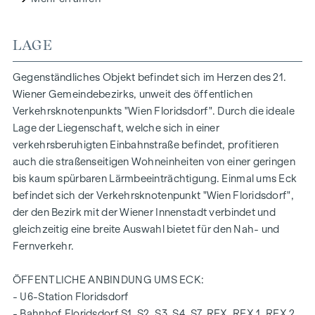
Vorraum mit angrenzendem Abstellraum und
separatem WC
LAGE
Wohnküche (ca. 18 m²) mit direktem Zugang zum Balkon
und zum Schlafzimmer
Gegenständliches Objekt befindet sich im Herzen des 21.
Schlafzimmer (ca. 10 m²) mit direktem Zugang zum
Wiener Gemeindebezirks, unweit des öffentlichen
Balkon und zum Badezimmer
Verkehrsknotenpunkts "Wien Floridsdorf". Durch die ideale
Badezimmer mit Badewanne, Handwaschbecken,
Lage der Liegenschaft, welche sich in einer
Handtuchwärmer und Waschmaschinenanschluss
verkehrsberuhigten Einbahnstraße befindet, profitieren
Balkon (ca. 4 m²) mit Nordwest-Ausrichtung
auch die straßenseitigen Wohneinheiten von einer geringen
Kellerabteil im Untergeschoss
bis kaum spürbaren Lärmbeeinträchtigung. Einmal ums Eck
befindet sich der Verkehrsknotenpunkt "Wien Floridsdorf",
Der besonders günstig gelegene Standort der
der den Bezirk mit der Wiener Innenstadt verbindet und
verkehrsberuhigten Einbahnstraße "Fahrbachgasse", die
gleichzeitig eine breite Auswahl bietet für den Nah- und
fließend in die Begegnungszone der dort angesiedelten
Fernverkehr.
Bildungseinrichtungen über geht, verleiht dem Objekt den
gewissen Charme mit all seinen Vorzügen.
ÖFFENTLICHE ANBINDUNG UMS ECK:
AUSSTATTUNG DER WOHNUNG
- U6-Station Floridsdorf
- Bahnhof Floridsdorf S1, S2, S3, S4, S7, REX, REX 1, REX 2,