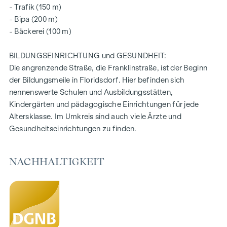
- Trafik (150 m)
Die freien Objekte sind noch in allen Wohnungsgrößen
- Bipa (200 m)
verfügbar und beinhalten allesamt eine Freifläche in Form
- Bäckerei (100 m)
von einer Loggia, einem Balkon, einem Eigengarten oder
einer Terrasse und einem versperrbaren Kellerabteil.
BILDUNGSEINRICHTUNG und GESUNDHEIT:
Die angrenzende Straße, die Franklinstraße, ist der Beginn
Weitere Infos entnehmen Sie gerne aus unserer
der Bildungsmeile in Floridsdorf. Hier befinden sich
nennenswerte Schulen und Ausbildungsstätten,
Projekt-Website:
www.fahrbachgasse6-8.at
Kindergärten und pädagogische Einrichtungen für jede
VEREINBAREN SIE NOCH HEUTE EINEN
Altersklasse. Im Umkreis sind auch viele Ärzte und
BESICHTIGUNGSTERMIN
Gesundheitseinrichtungen zu finden.
NACHHALTIGKEIT
NACHHALTIGKEIT
Auch bei diesem Projekt der WINEGG Realitäten GmbH
stehen die Erschaffung von nachhaltigem Lebensraum, das
Wohlbefinden der zukünftigen Bewohner und die
Wertsteigerung der Immobilie im Mittelpunkt. Neben der
Optimierung der Nutzungsdauer achtet WINEGG bei der