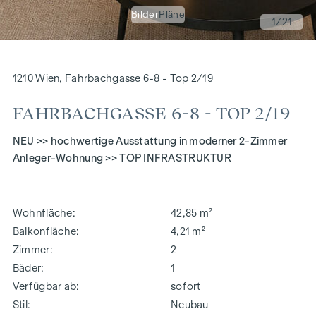
Bilder
Pläne
1
/21
1210 Wien, Fahrbachgasse 6-8 - Top 2/19
FAHRBACHGASSE 6-8 - TOP 2/19
NEU >> hochwertige Ausstattung in moderner 2-Zimmer
Anleger-Wohnung >> TOP INFRASTRUKTUR
Wohnfläche
42,85 m²
Balkonfläche
4,21 m²
Zimmer
2
Bäder
1
Verfügbar ab
sofort
Stil
Neubau