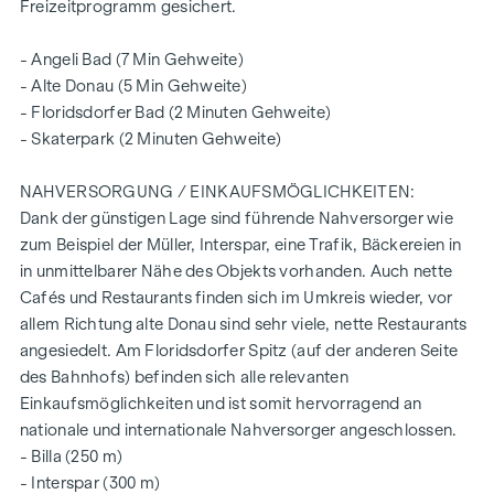
Freizeitprogramm gesichert.
verkehrsberuhigte Einbahnstraße mit Übergang zur
Begegnungszone
- Angeli Bad (7 Min Gehweite)
geringe bis keine Lärmbelastung
- Alte Donau (5 Min Gehweite)
Bildungseinrichtungen um die Ecke (Bildungsmeile /
- Floridsdorfer Bad (2 Minuten Gehweite)
Bildungsgrätzel)
- Skaterpark (2 Minuten Gehweite)
2 Gehminuten zum Bahnhof Floridsdorf (U6, S-Bahnen,
Straßenbahnen, Busse)
NAHVERSORGUNG / EINKAUFSMÖGLICHKEITEN:
6 Gehminuten zur Alten Donau
Dank der günstigen Lage sind führende Nahversorger wie
top Anbindung an den Individualverkehr
zum Beispiel der Müller, Interspar, eine Trafik, Bäckereien in
zertifiziertes Gebäude - zukunftsorientiert
in unmittelbarer Nähe des Objekts vorhanden. Auch nette
für Eigennutzer und Anleger
Cafés und Restaurants finden sich im Umkreis wieder, vor
intelligente Gegensprechanlage (via App steuerbar)
allem Richtung alte Donau sind sehr viele, nette Restaurants
smartes Briefkastensystem mit Paketboxenanlage
angesiedelt. Am Floridsdorfer Spitz (auf der anderen Seite
Digitales Schwarzes Brett und smarte Hausverwaltung -
des Bahnhofs) befinden sich alle relevanten
App „
puck
“
Einkaufsmöglichkeiten und ist somit hervorragend an
Gemeinschaftsraum für alle Bewohner (mit Kletterwand,
nationale und internationale Nahversorger angeschlossen.
Tischfußball, Spieleecke, Sitzgelegenheiten,
- Billa (250 m)
vollausgestatteter Küche, Gemeinschaftsgarten
- Interspar (300 m)
mit "Urban Gardening" Gemeinschaftsbeeten