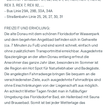
bodentiefe Holz-Alu-Fenster mit 3-fach Isolierverglasung
REX 3, REX 7, REX 92, ...
elektrische Raffstores für die äußere Beschattung
- Bus Linie 29A, 29B, 33A, 34A
hochwertiger Echtholz Eichenparkettboden aus
- Straßenbahn Linie 25, 26, 27, 30, 31
Österreich
Anschlüsse für Küche mit Starkstrom
FREIZEIT UND ERHOLUNG:
Feinsteinzeug 30 x 60 cm der Firma Marazzi
Die alte Donau mit dem schönen Floridsdorfer Wasserpark
Armaturen der Marke Dornbracht
und dem begehrten Angelibad befinden sich in Gehweite
Keramik in Bad und WC der Marke Laufen "Pro"
(ca. 7 Minuten zu Fuß) und sind somit schnell, einfach und
Balkon mit Sichtschutz, Steckdose, Außenbeleuchtung
ohne zusätzlichem Transportmittel erreichbar. Ausgedehnte
und Wasseranschluss
Spaziergänge an der alten Donau entlang erfreut die
Ein Garagenplatz in der hauseigenen Tiefgarage kann
Anwohner das ganze Jahr über, besonders im Sommer ist
zusätzlich erworben werden.
die Region ein Hot Spot für Naturliebhaber und Badegäste.
Die angelegten Fahrradwege bringen Sie bequem an die
Näher Infos entnehmen Sie bitte aus unserer Projektwebsite
verschiedensten Ziele, auch ausgedehnte Fahrradtrips sind
(
www.fahrbachgasse6-8.at
) oder fragen Sie unser
ohne Einschränkungen von der Liegenschaft aus möglich.
kompetentes Beratungsteam!
An schlecht Wetter Tagen findet man in fußläufiger
Umgebung das Floridsdorfer Bad, ein Hallenbad mit Sauna
HIGHLIGHTS
und Brausebad. Somit ist bei jeder Wetterlage das