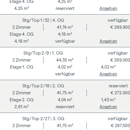
4. OG
4,25 m²
4,25 m²
reserviert
Ansehen
1/32
| 4. OG
verfügbar
2
Zimmer
41,74 m²
€ 289.900
4. OG
4,18 m²
4,18 m²
verfügbar
Ansehen
2/9
| 1. OG
verfügbar
2
Zimmer
44,35 m²
€ 269.000
1. OG
4,02 m²
4,02 m²
verfügbar
Ansehen
2/18
| 2. OG
reserviert
2
Zimmer
41,75 m²
€ 272.000
2. OG
4,04 m²
1,43 m²
2,61 m²
reserviert
Ansehen
2/27
| 3. OG
verfügbar
2
Zimmer
41,75 m²
€ 287.500