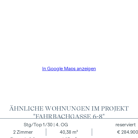
für Immobilienmakler des BM für Handel, Gewerbe und
Industrie, BGBL. 297/1996. Für den Fall, dass es
diesbezüglich zu einem entsprechenden Rechtsgeschäft
kommt, verrechnen wir Ihnen eine Vermittlungsprovision
von 3 Prozent der Kaufsumme zuzüglich der gesetzlichen
Mehrwertsteuer. Wir möchten noch darauf hinweisen, dass
wir in einem wirtschaftlichen Naheverhältnis zur Verkäuferin
stehen.
Wir weisen darauf hin, dass zwischen dem Vermittler und
In Google Maps anzeigen
dem zu vermittelnden Dritten ein familiäres oder
wirtschaftliches Naheverhältnis besteht.
Der Vermittler ist als Doppelmakler tätig.
ÄHNLICHE WOHNUNGEN IM PROJEKT
"FAHRBACHGASSE 6-8"
1/30
| 4. OG
reserviert
2
Zimmer
40,38 m²
€ 284.900