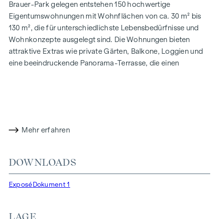
Brauer-Park gelegen entstehen 150 hochwertige
Eigentumswohnungen mit Wohnflächen von ca. 30 m² bis
130 m², die für unterschiedlichste Lebensbedürfnisse und
Wohnkonzepte ausgelegt sind. Die Wohnungen bieten
attraktive Extras wie private Gärten, Balkone, Loggien und
eine beeindruckende Panorama-Terrasse, die einen
atemberaubenden 360° Panoramablick über Wien eröffnet.
Mit großzügigen Raumhöhen schaffen wir ein offenes und
luftiges Wohngefühl. Darüber hinaus stehen
Tiefgaragenstellplätze zur Verfügung und moderne
Energiekonzepte, wie Photovoltaik und Fernwärme,
Mehr erfahren
garantieren eine nachhaltige und effiziente
Energieversorgung. Hier wohnen Sie stilvoll,
zukunftsorientiert und überaus komfortabel.
DOWNLOADS
Mehr Infos unter:
WOHNEN AM PARK, 1160 Wien,
Exposé
Dokument 1
Herbststraße – Winegg
HIGHLIGHTS
LAGE