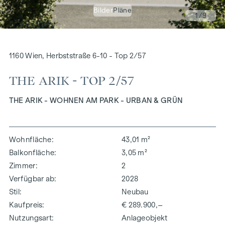
Bilder
Pläne
1
/9
1160 Wien, Herbststraße 6-10 - Top 2/57
THE ARIK - TOP 2/57
THE ARIK - WOHNEN AM PARK - URBAN & GRÜN
Wohnfläche
43,01 m²
Balkonfläche
3,05 m²
Zimmer
2
Verfügbar ab
2028
Stil
Neubau
Kaufpreis
€ 289.900,–
Nutzungsart
Anlageobjekt