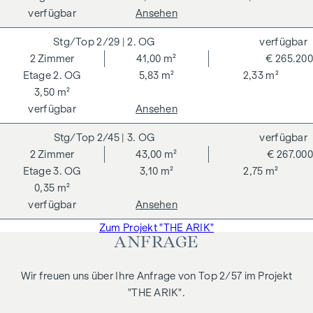
verfügbar
Ansehen
Wir weisen darauf hin, dass zwischen dem Vermittler und
dem zu vermittelnden Dritten ein familiäres oder
2/29
| 2. OG
verfügbar
wirtschaftliches Naheverhältnis besteht.
2
Zimmer
41,00 m²
€ 265.200
2. OG
5,83 m²
2,33 m²
Der Vermittler ist als Doppelmakler tätig.
3,50 m²
verfügbar
Ansehen
2/45
| 3. OG
verfügbar
2
Zimmer
43,00 m²
€ 267.000
3. OG
3,10 m²
2,75 m²
0,35 m²
verfügbar
Ansehen
Zum Projekt "THE ARIK"
ANFRAGE
Wir freuen uns über Ihre Anfrage von Top 2/57 im Projekt
"THE ARIK".