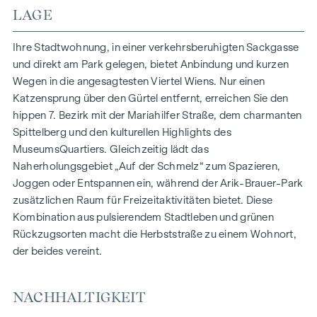
HIGHLIGHTS
LAGE
150 Eigentumswohnungen
Wohnflächen von ca. 30 bis 130 m²
Ihre Stadtwohnung, in einer verkehrsberuhigten Sackgasse
1- bis 4-Zimmerwohnungen
und direkt am Park gelegen, bietet Anbindung und kurzen
Gärten, Balkone, Loggien und Terrassen
Wegen in die angesagtesten Viertel Wiens. Nur einen
Großzügige Raumhöhen
Katzensprung über den Gürtel entfernt, erreichen Sie den
Tiefgaragenstellplätze | E-Mobilität
hippen 7. Bezirk mit der Mariahilfer Straße, dem charmanten
Innenhof Ruhelage
Spittelberg und den kulturellen Highlights des
Photovoltaikanlage am Dach
MuseumsQuartiers. Gleichzeitig lädt das
Gemeinschaftsraum
Naherholungsgebiet „Auf der Schmelz“ zum Spazieren,
Joggen oder Entspannen ein, während der Arik-Brauer-Park
ZUHAUSE ANKOMMEN
zusätzlichen Raum für Freizeitaktivitäten bietet. Diese
Kombination aus pulsierendem Stadtleben und grünen
In der Herbststraße erwartet Sie ein einzigartiges
Rückzugsorten macht die Herbststraße zu einem Wohnort,
Wohngefühl, das Design und Geborgenheit auf
der beides vereint.
außergewöhnliche Weise vereint. Die hochwertige
Ausstattung besticht durch sorgfältig ausgewählte
Materialien, die zeitlose Eleganz ausstrahlen – ideal auf ein
NACHHALTIGKEIT
stilvolles, modernes Leben abgestimmt. Edle Parkettböden