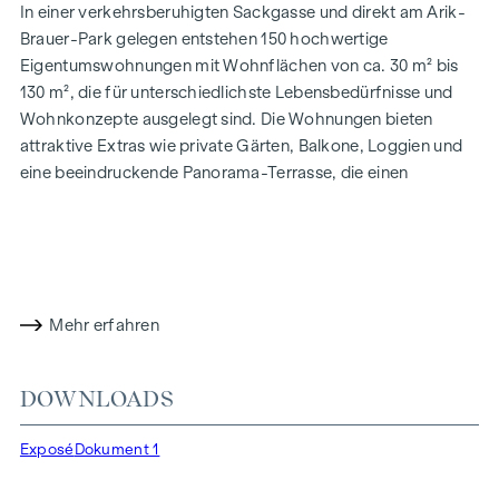
In einer verkehrsberuhigten Sackgasse und direkt am Arik-
Brauer-Park gelegen entstehen 150 hochwertige
Eigentumswohnungen mit Wohnflächen von ca. 30 m² bis
130 m², die für unterschiedlichste Lebensbedürfnisse und
Wohnkonzepte ausgelegt sind. Die Wohnungen bieten
attraktive Extras wie private Gärten, Balkone, Loggien und
eine beeindruckende Panorama-Terrasse, die einen
atemberaubenden 360° Panoramablick über Wien eröffnet.
Mit großzügigen Raumhöhen schaffen wir ein offenes und
luftiges Wohngefühl. Darüber hinaus stehen
Tiefgaragenstellplätze zur Verfügung und moderne
Energiekonzepte, wie Photovoltaik und Fernwärme,
Mehr erfahren
garantieren eine nachhaltige und effiziente
Energieversorgung. Hier wohnen Sie stilvoll,
zukunftsorientiert und überaus komfortabel.
DOWNLOADS
Mehr Infos unter:
WOHNEN AM PARK, 1160 Wien,
Exposé
Dokument 1
Herbststraße – Winegg