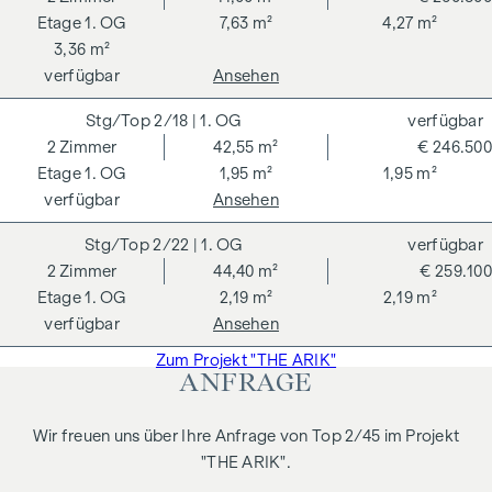
Vertragserrichtungskosten in Höhe von 1,5 % des
1. OG
7,63 m²
4,27 m²
Kaufpreises zzgl. 20 % USt. Gültig bis 31.07.2026.
3,36 m²
Wir weisen darauf hin, dass zwischen dem Vermittler und
verfügbar
Ansehen
dem zu vermittelnden Dritten ein familiäres oder
wirtschaftliches Naheverhältnis besteht.
2/18
| 1. OG
verfügbar
2
Zimmer
42,55 m²
€ 246.500
Der Vermittler ist als Doppelmakler tätig.
1. OG
1,95 m²
1,95 m²
verfügbar
Ansehen
2/22
| 1. OG
verfügbar
2
Zimmer
44,40 m²
€ 259.100
1. OG
2,19 m²
2,19 m²
verfügbar
Ansehen
Zum Projekt "THE ARIK"
ANFRAGE
Wir freuen uns über Ihre Anfrage von Top 2/45 im Projekt
"THE ARIK".