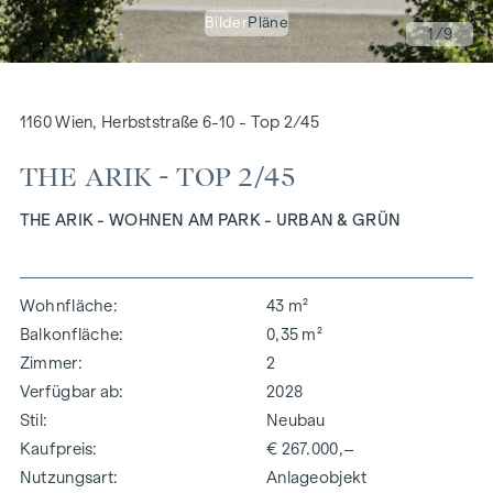
Bilder
Pläne
1
/9
1160 Wien, Herbststraße 6-10 - Top 2/45
THE ARIK - TOP 2/45
THE ARIK - WOHNEN AM PARK - URBAN & GRÜN
Wohnfläche
43 m²
Balkonfläche
0,35 m²
Zimmer
2
Verfügbar ab
2028
Stil
Neubau
Kaufpreis
€ 267.000,–
Nutzungsart
Anlageobjekt