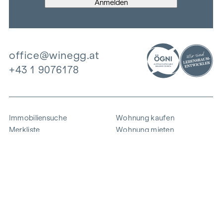
office@winegg.at
+43 1 9076178
Immobiliensuche
Wohnung kaufen
Merkliste
Wohnung mieten
Projekte
Gewerbeimmobilien
Ankauf
Zinshaus verkaufen
Referenzen
Expertise
Unternehmen
Karriere
Nachhaltigkeit
Kontakt
Mitarbeiterlogin