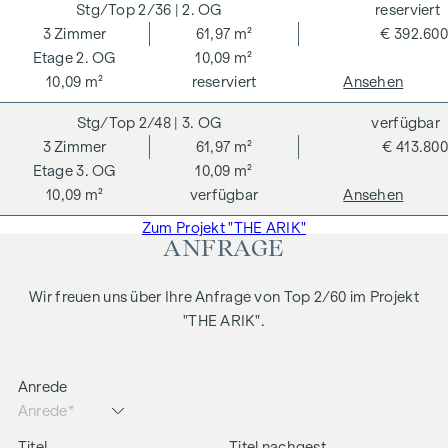
Wir weisen darauf hin, dass zwischen dem Vermittler und
2/36
| 2. OG
reserviert
dem zu vermittelnden Dritten ein familiäres oder
3
Zimmer
61,97 m²
€ 392.600
wirtschaftliches Naheverhältnis besteht.
2. OG
10,09 m²
10,09 m²
reserviert
Ansehen
Der Vermittler ist als Doppelmakler tätig.
2/48
| 3. OG
verfügbar
3
Zimmer
61,97 m²
€ 413.800
3. OG
10,09 m²
10,09 m²
verfügbar
Ansehen
Zum Projekt "THE ARIK"
ANFRAGE
Wir freuen uns über Ihre Anfrage von Top 2/60 im Projekt
"THE ARIK".
Anrede
Titel
Titel nachgest.