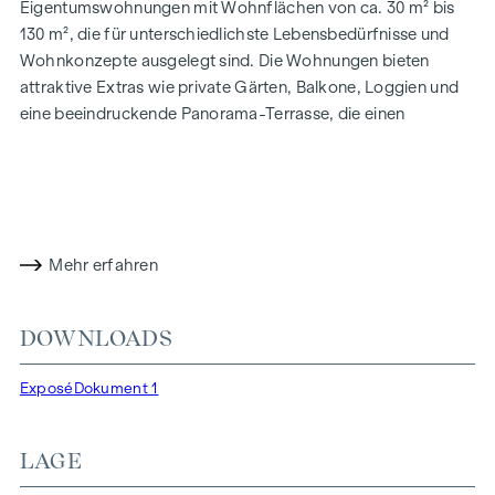
Eigentumswohnungen mit Wohnflächen von ca. 30 m² bis
130 m², die für unterschiedlichste Lebensbedürfnisse und
Wohnkonzepte ausgelegt sind. Die Wohnungen bieten
attraktive Extras wie private Gärten, Balkone, Loggien und
eine beeindruckende Panorama-Terrasse, die einen
atemberaubenden 360° Panoramablick über Wien eröffnet.
Mit großzügigen Raumhöhen schaffen wir ein offenes und
luftiges Wohngefühl. Darüber hinaus stehen
Tiefgaragenstellplätze zur Verfügung und moderne
Energiekonzepte, wie Photovoltaik und Fernwärme,
Mehr erfahren
garantieren eine nachhaltige und effiziente
Energieversorgung. Hier wohnen Sie stilvoll,
zukunftsorientiert und überaus komfortabel.
DOWNLOADS
Mehr Infos unter:
WOHNEN AM PARK, 1160 Wien,
Exposé
Dokument 1
Herbststraße – Winegg
HIGHLIGHTS
LAGE
150 Eigentumswohnungen