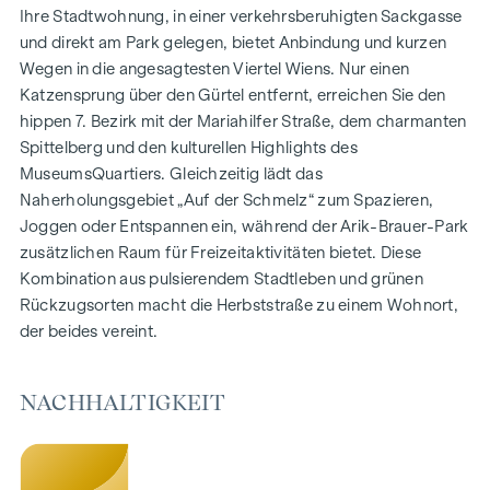
Wohnflächen von ca. 30 bis 130 m²
Ihre Stadtwohnung, in einer verkehrsberuhigten Sackgasse
1- bis 4-Zimmerwohnungen
und direkt am Park gelegen, bietet Anbindung und kurzen
Gärten, Balkone, Loggien und Terrassen
Wegen in die angesagtesten Viertel Wiens. Nur einen
Großzügige Raumhöhen
Katzensprung über den Gürtel entfernt, erreichen Sie den
Tiefgaragenstellplätze | E-Mobilität
hippen 7. Bezirk mit der Mariahilfer Straße, dem charmanten
Innenhof Ruhelage
Spittelberg und den kulturellen Highlights des
Photovoltaikanlage am Dach
MuseumsQuartiers. Gleichzeitig lädt das
Gemeinschaftsraum
Naherholungsgebiet „Auf der Schmelz“ zum Spazieren,
Joggen oder Entspannen ein, während der Arik-Brauer-Park
ZUHAUSE ANKOMMEN
zusätzlichen Raum für Freizeitaktivitäten bietet. Diese
Kombination aus pulsierendem Stadtleben und grünen
In der Herbststraße erwartet Sie ein einzigartiges
Rückzugsorten macht die Herbststraße zu einem Wohnort,
Wohngefühl, das Design und Geborgenheit auf
der beides vereint.
außergewöhnliche Weise vereint. Die hochwertige
Ausstattung besticht durch sorgfältig ausgewählte
Materialien, die zeitlose Eleganz ausstrahlen – ideal auf ein
NACHHALTIGKEIT
stilvolles, modernes Leben abgestimmt. Edle Parkettböden
und eine Fußbodenheizung sorgen in den Wohnräumen für
natürliche Behaglichkeit. Für zusätzlichen Komfort bieten