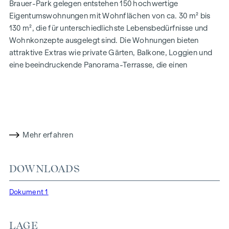
Brauer-Park gelegen entstehen 150 hochwertige
Eigentumswohnungen mit Wohnflächen von ca. 30 m² bis
130 m², die für unterschiedlichste Lebensbedürfnisse und
Wohnkonzepte ausgelegt sind. Die Wohnungen bieten
attraktive Extras wie private Gärten, Balkone, Loggien und
eine beeindruckende Panorama-Terrasse, die einen
atemberaubenden 360° Panoramablick über Wien eröffnet.
Mit großzügigen Raumhöhen schaffen wir ein offenes und
luftiges Wohngefühl. Darüber hinaus stehen
Tiefgaragenstellplätze zur Verfügung und moderne
Energiekonzepte, wie Photovoltaik und Fernwärme,
Mehr erfahren
garantieren eine nachhaltige und effiziente
Energieversorgung. Hier wohnen Sie stilvoll,
zukunftsorientiert und überaus komfortabel.
DOWNLOADS
Mehr Infos unter:
WOHNEN AM PARK, 1160 Wien,
Dokument 1
Herbststraße – Winegg
HIGHLIGHTS
LAGE