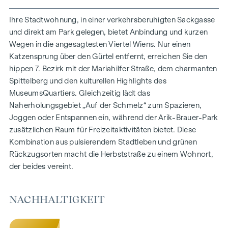
150 Eigentumswohnungen
Wohnflächen von ca. 30 bis 130 m²
Ihre Stadtwohnung, in einer verkehrsberuhigten Sackgasse
1- bis 4-Zimmerwohnungen
und direkt am Park gelegen, bietet Anbindung und kurzen
Gärten, Balkone, Loggien und Terrassen
Wegen in die angesagtesten Viertel Wiens. Nur einen
Großzügige Raumhöhen
Katzensprung über den Gürtel entfernt, erreichen Sie den
Tiefgaragenstellplätze | E-Mobilität
hippen 7. Bezirk mit der Mariahilfer Straße, dem charmanten
Innenhof Ruhelage
Spittelberg und den kulturellen Highlights des
Photovoltaikanlage am Dach
MuseumsQuartiers. Gleichzeitig lädt das
Gemeinschaftsraum
Naherholungsgebiet „Auf der Schmelz“ zum Spazieren,
Joggen oder Entspannen ein, während der Arik-Brauer-Park
ZUHAUSE ANKOMMEN
zusätzlichen Raum für Freizeitaktivitäten bietet. Diese
Kombination aus pulsierendem Stadtleben und grünen
In der Herbststraße erwartet Sie ein einzigartiges
Rückzugsorten macht die Herbststraße zu einem Wohnort,
Wohngefühl, das Design und Geborgenheit auf
der beides vereint.
außergewöhnliche Weise vereint. Die hochwertige
Ausstattung besticht durch sorgfältig ausgewählte
Materialien, die zeitlose Eleganz ausstrahlen – ideal auf ein
NACHHALTIGKEIT
stilvolles, modernes Leben abgestimmt. Edle Parkettböden
und eine Fußbodenheizung sorgen in den Wohnräumen für