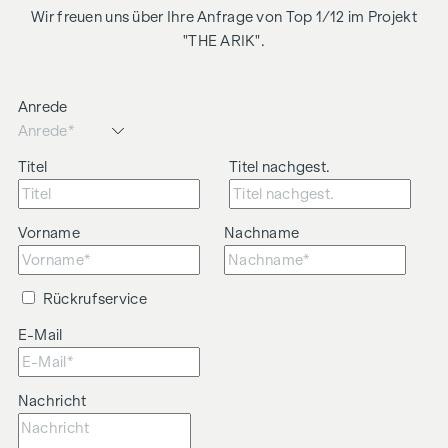
Wohnqualität überzeugt.
Wir freuen uns über Ihre Anfrage von Top 1/12 im Projekt
Highlights der Wohnung:
"THE ARIK".
ca. 68 m² Wohnfläche
3 Zimmer
Anrede
Offener Wohn-, Ess- und Küchenbereich
Großzügige Raumhöhe
Titel
Titel nachgest.
Zentrale Lage
Wir weisen darauf hin, dass zwischen dem Vermittler und
dem zu vermittelnden Dritten ein familiäres oder
Vorname
Nachname
wirtschaftliches Naheverhältnis besteht.
Der Vermittler ist als Doppelmakler tätig.
Rückrufservice
E-Mail
Nachricht