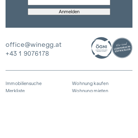
office@winegg.at
+43 1 9076178
Immobiliensuche
Wohnung kaufen
Merkliste
Wohnung mieten
Projekte
Gewerbeimmobilien
Ankauf
Zinshaus verkaufen
Referenzen
Expertise
Unternehmen
Karriere
Nachhaltigkeit
Kontakt
Mitarbeiterlogin