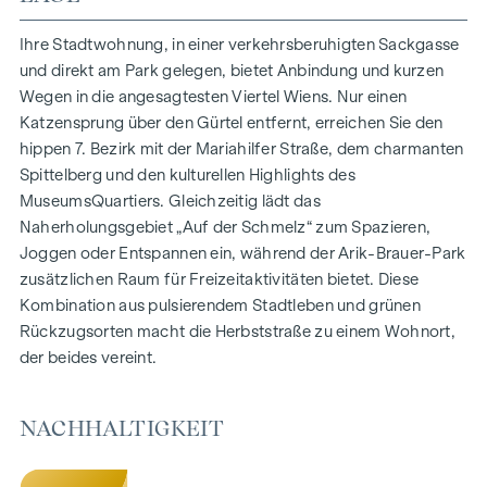
150 Eigentumswohnungen
Wohnflächen von ca. 30 bis 130 m²
Ihre Stadtwohnung, in einer verkehrsberuhigten Sackgasse
1- bis 4-Zimmerwohnungen
und direkt am Park gelegen, bietet Anbindung und kurzen
Gärten, Balkone, Loggien und Terrassen
Wegen in die angesagtesten Viertel Wiens. Nur einen
Großzügige Raumhöhen
Katzensprung über den Gürtel entfernt, erreichen Sie den
Tiefgaragenstellplätze | E-Mobilität
hippen 7. Bezirk mit der Mariahilfer Straße, dem charmanten
Innenhof Ruhelage
Spittelberg und den kulturellen Highlights des
Photovoltaikanlage am Dach
MuseumsQuartiers. Gleichzeitig lädt das
Gemeinschaftsraum
Naherholungsgebiet „Auf der Schmelz“ zum Spazieren,
Joggen oder Entspannen ein, während der Arik-Brauer-Park
ZUHAUSE ANKOMMEN
zusätzlichen Raum für Freizeitaktivitäten bietet. Diese
Kombination aus pulsierendem Stadtleben und grünen
In der Herbststraße erwartet Sie ein einzigartiges
Rückzugsorten macht die Herbststraße zu einem Wohnort,
Wohngefühl, das Design und Geborgenheit auf
der beides vereint.
außergewöhnliche Weise vereint. Die hochwertige
Ausstattung besticht durch sorgfältig ausgewählte
Materialien, die zeitlose Eleganz ausstrahlen – ideal auf ein
NACHHALTIGKEIT
stilvolles, modernes Leben abgestimmt. Edle Parkettböden
und eine Fußbodenheizung sorgen in den Wohnräumen für