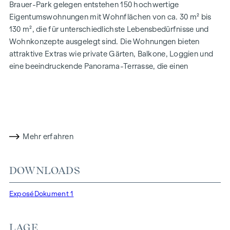
Brauer-Park gelegen entstehen 150 hochwertige
Eigentumswohnungen mit Wohnflächen von ca. 30 m² bis
130 m², die für unterschiedlichste Lebensbedürfnisse und
Wohnkonzepte ausgelegt sind. Die Wohnungen bieten
attraktive Extras wie private Gärten, Balkone, Loggien und
eine beeindruckende Panorama-Terrasse, die einen
atemberaubenden 360° Panoramablick über Wien eröffnet.
Mit großzügigen Raumhöhen schaffen wir ein offenes und
luftiges Wohngefühl. Darüber hinaus stehen
Tiefgaragenstellplätze zur Verfügung und moderne
Energiekonzepte, wie Photovoltaik und Fernwärme,
Mehr erfahren
garantieren eine nachhaltige und effiziente
Energieversorgung. Hier wohnen Sie stilvoll,
zukunftsorientiert und überaus komfortabel.
DOWNLOADS
Mehr Infos unter:
WOHNEN AM PARK, 1160 Wien,
Exposé
Dokument 1
Herbststraße – Winegg
HIGHLIGHTS
LAGE