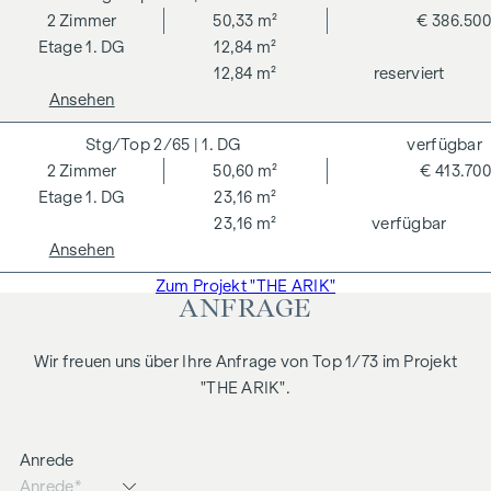
2
Zimmer
50,33 m²
€ 386.500
Wir weisen darauf hin, dass zwischen dem Vermittler und
1. DG
12,84 m²
dem zu vermittelnden Dritten ein familiäres oder
12,84 m²
reserviert
wirtschaftliches Naheverhältnis besteht.
Ansehen
Der Vermittler ist als Doppelmakler tätig.
2/65
| 1. DG
verfügbar
2
Zimmer
50,60 m²
€ 413.700
1. DG
23,16 m²
23,16 m²
verfügbar
Ansehen
Zum Projekt "THE ARIK"
ANFRAGE
Wir freuen uns über Ihre Anfrage von Top 1/73 im Projekt
"THE ARIK".
Anrede