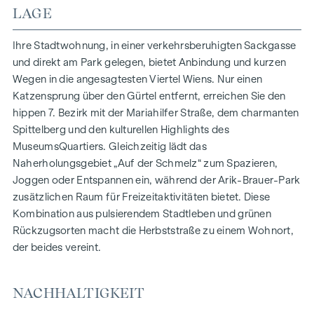
HIGHLIGHTS
LAGE
150 Eigentumswohnungen
Wohnflächen von ca. 30 bis 130 m²
Ihre Stadtwohnung, in einer verkehrsberuhigten Sackgasse
1- bis 4-Zimmerwohnungen
und direkt am Park gelegen, bietet Anbindung und kurzen
Gärten, Balkone, Loggien und Terrassen
Wegen in die angesagtesten Viertel Wiens. Nur einen
Großzügige Raumhöhen
Katzensprung über den Gürtel entfernt, erreichen Sie den
Tiefgaragenstellplätze | E-Mobilität
hippen 7. Bezirk mit der Mariahilfer Straße, dem charmanten
Innenhof Ruhelage
Spittelberg und den kulturellen Highlights des
Photovoltaikanlage am Dach
MuseumsQuartiers. Gleichzeitig lädt das
Gemeinschaftsraum
Naherholungsgebiet „Auf der Schmelz“ zum Spazieren,
Joggen oder Entspannen ein, während der Arik-Brauer-Park
ZUHAUSE ANKOMMEN
zusätzlichen Raum für Freizeitaktivitäten bietet. Diese
Kombination aus pulsierendem Stadtleben und grünen
In der Herbststraße erwartet Sie ein einzigartiges
Rückzugsorten macht die Herbststraße zu einem Wohnort,
Wohngefühl, das Design und Geborgenheit auf
der beides vereint.
außergewöhnliche Weise vereint. Die hochwertige
Ausstattung besticht durch sorgfältig ausgewählte
Materialien, die zeitlose Eleganz ausstrahlen – ideal auf ein
NACHHALTIGKEIT
stilvolles, modernes Leben abgestimmt. Edle Parkettböden