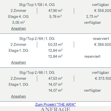
1/58
| 4. OG
verfügbar
Kaufpreises zzgl. 20 % USt. Gültig bis 31.07.2026.
2
Zimmer
47,90 m²
€ 356.200
Wir weisen darauf hin, dass zwischen dem Vermittler und
4. OG
5,78 m²
2,73 m²
dem zu vermittelnden Dritten ein familiäres oder
3,05 m²
verfügbar
wirtschaftliches Naheverhältnis besteht.
Ansehen
Der Vermittler ist als Doppelmakler tätig.
2/64
| 1. DG
reserviert
2
Zimmer
50,33 m²
€ 386.500
1. DG
12,84 m²
12,84 m²
reserviert
Ansehen
2/66
| 1. DG
verfügbar
2
Zimmer
47,53 m²
€ 373.100
1. DG
14,07 m²
14,07 m²
verfügbar
Ansehen
Zum Projekt "THE ARIK"
ANFRAGE