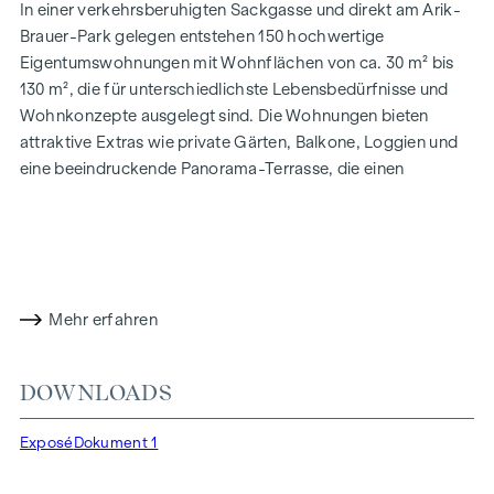
In einer verkehrsberuhigten Sackgasse und direkt am Arik-
Brauer-Park gelegen entstehen 150 hochwertige
Eigentumswohnungen mit Wohnflächen von ca. 30 m² bis
130 m², die für unterschiedlichste Lebensbedürfnisse und
Wohnkonzepte ausgelegt sind. Die Wohnungen bieten
attraktive Extras wie private Gärten, Balkone, Loggien und
eine beeindruckende Panorama-Terrasse, die einen
atemberaubenden 360° Panoramablick über Wien eröffnet.
Mit großzügigen Raumhöhen schaffen wir ein offenes und
luftiges Wohngefühl. Darüber hinaus stehen
Tiefgaragenstellplätze zur Verfügung und moderne
Energiekonzepte, wie Photovoltaik und Fernwärme,
Mehr erfahren
garantieren eine nachhaltige und effiziente
Energieversorgung. Hier wohnen Sie stilvoll,
zukunftsorientiert und überaus komfortabel.
DOWNLOADS
Mehr Infos unter:
WOHNEN AM PARK, 1160 Wien,
Exposé
Dokument 1
Herbststraße – Winegg