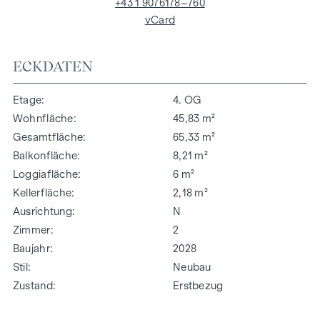
+43 1 9076178–760
vCard
ECKDATEN
Etage
4. OG
Wohnfläche
45,83 m²
Gesamtfläche
65,33 m²
Balkonfläche
8,21 m²
Loggiafläche
6 m²
Kellerfläche
2,18 m²
Ausrichtung
N
Zimmer
2
Baujahr
2028
Stil
Neubau
Zustand
Erstbezug