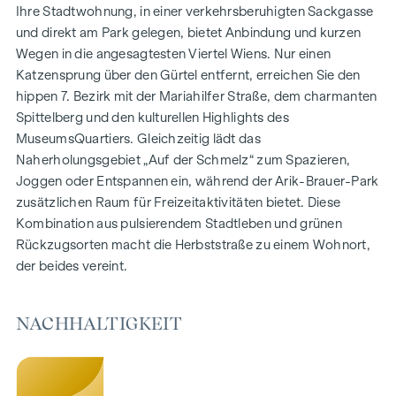
Wohnflächen von ca. 30 bis 130 m²
Ihre Stadtwohnung, in einer verkehrsberuhigten Sackgasse
1- bis 4-Zimmerwohnungen
und direkt am Park gelegen, bietet Anbindung und kurzen
Gärten, Balkone, Loggien und Terrassen
Wegen in die angesagtesten Viertel Wiens. Nur einen
Großzügige Raumhöhen
Katzensprung über den Gürtel entfernt, erreichen Sie den
Tiefgaragenstellplätze | E-Mobilität
hippen 7. Bezirk mit der Mariahilfer Straße, dem charmanten
Innenhof Ruhelage
Spittelberg und den kulturellen Highlights des
Photovoltaikanlage am Dach
MuseumsQuartiers. Gleichzeitig lädt das
Gemeinschaftsraum
Naherholungsgebiet „Auf der Schmelz“ zum Spazieren,
Joggen oder Entspannen ein, während der Arik-Brauer-Park
ZUHAUSE ANKOMMEN
zusätzlichen Raum für Freizeitaktivitäten bietet. Diese
Kombination aus pulsierendem Stadtleben und grünen
In der Herbststraße erwartet Sie ein einzigartiges
Rückzugsorten macht die Herbststraße zu einem Wohnort,
Wohngefühl, das Design und Geborgenheit auf
der beides vereint.
außergewöhnliche Weise vereint. Die hochwertige
Ausstattung besticht durch sorgfältig ausgewählte
Materialien, die zeitlose Eleganz ausstrahlen – ideal auf ein
NACHHALTIGKEIT
stilvolles, modernes Leben abgestimmt. Edle Parkettböden
und eine Fußbodenheizung sorgen in den Wohnräumen für
natürliche Behaglichkeit. Für zusätzlichen Komfort bieten
elektrisch steuerbare Raffstores individuelle Beschattung