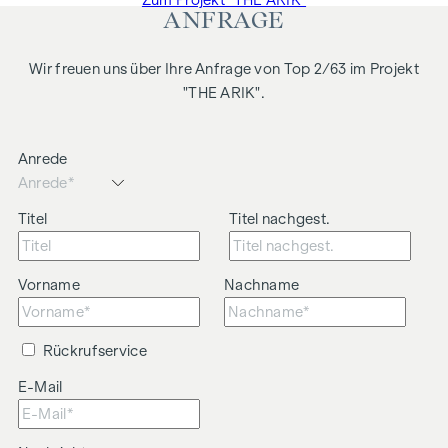
Zum Projekt "THE ARIK"
Wir weisen darauf hin, dass zwischen dem Vermittler und
ANFRAGE
dem zu vermittelnden Dritten ein familiäres oder
wirtschaftliches Naheverhältnis besteht.
Wir freuen uns über Ihre Anfrage von Top 2/63 im Projekt
Der Vermittler ist als Doppelmakler tätig.
"THE ARIK".
Anrede
Titel
Titel nachgest.
Vorname
Nachname
Rückrufservice
E-Mail