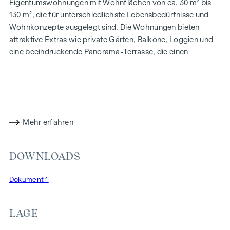
Eigentumswohnungen mit Wohnflächen von ca. 30 m² bis
130 m², die für unterschiedlichste Lebensbedürfnisse und
Wohnkonzepte ausgelegt sind. Die Wohnungen bieten
attraktive Extras wie private Gärten, Balkone, Loggien und
eine beeindruckende Panorama-Terrasse, die einen
atemberaubenden 360° Panoramablick über Wien eröffnet.
Mit großzügigen Raumhöhen schaffen wir ein offenes und
luftiges Wohngefühl. Darüber hinaus stehen
Tiefgaragenstellplätze zur Verfügung und moderne
Energiekonzepte, wie Photovoltaik und Fernwärme,
Mehr erfahren
garantieren eine nachhaltige und effiziente
Energieversorgung. Hier wohnen Sie stilvoll,
zukunftsorientiert und überaus komfortabel.
DOWNLOADS
Mehr Infos unter:
WOHNEN AM PARK, 1160 Wien,
Dokument 1
Herbststraße – Winegg
HIGHLIGHTS
LAGE
150 Eigentumswohnungen