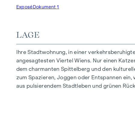
Großzügige Raumhöhen
Exposé
Dokument 1
Tiefgaragenstellplätze | E-Mobilität
Innenhof Ruhelage
Photovoltaikanlage am Dach
LAGE
Gemeinschaftsraum
Ihre Stadtwohnung, in einer verkehrsberuhigt
ZUHAUSE ANKOMMEN
angesagtesten Viertel Wiens. Nur einen Katzens
In der Herbststraße erwartet Sie ein einziga
dem charmanten Spittelberg und den kulturell
hochwertige Ausstattung besticht durch sorgfäl
zum Spazieren, Joggen oder Entspannen ein, w
Leben abgestimmt. Edle Parkettböden und ein
aus pulsierendem Stadtleben und grünen Rück
Komfort bieten elektrisch steuerbare Raffstor
Sie in den Dachgeschossen: Klimaanlagen er
AUSSTATTUNG
Eichenparkettboden