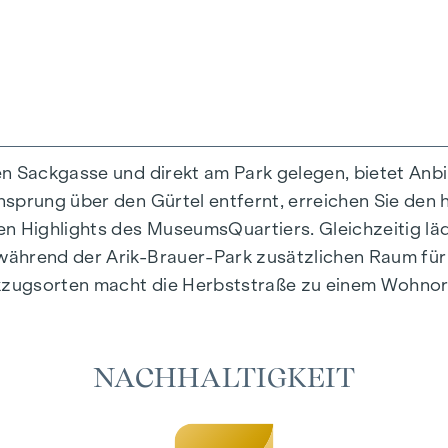
en Sackgasse und direkt am Park gelegen, bietet Anb
prung über den Gürtel entfernt, erreichen Sie den hi
rtiges Wohngefühl, das Design und Geborgenheit auf 
en Highlights des MuseumsQuartiers. Gleichzeitig l
tig ausgewählte Materialien, die zeitlose Eleganz au
ährend der Arik-Brauer-Park zusätzlichen Raum für F
e Fußbodenheizung sorgen in den Wohnräumen für nat
zugsorten macht die Herbststraße zu einem Wohnort,
es individuelle Beschattung und eine angenehme Lich
möglichen es, die Wohnräume an heißen Sommertagen
NACHHALTIGKEIT