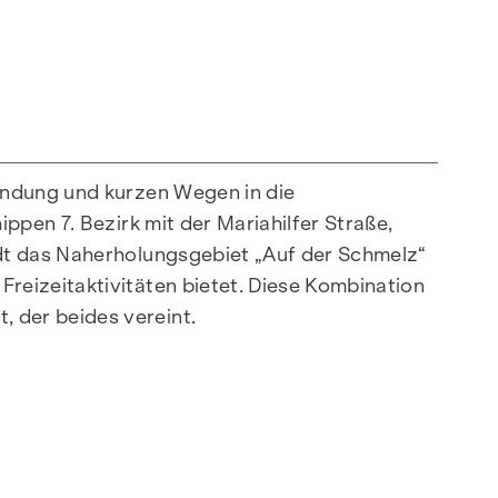
indung und kurzen Wegen in die
ppen 7. Bezirk mit der Mariahilfer Straße,
außergewöhnliche Weise vereint. Die
ädt das Naherholungsgebiet „Auf der Schmelz“
sstrahlen – ideal auf ein stilvolles, modernes
reizeitaktivitäten bietet. Diese Kombination
ürliche Behaglichkeit. Für zusätzlichen
 der beides vereint.
tregulierung. Ein besonderes Highlight finden
 nach Wunsch zu temperieren.