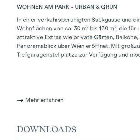
WOHNEN AM PARK - URBAN & GRÜN
In einer verkehrsberuhigten Sackgasse und d
Wohnflächen von ca. 30 m² bis 130 m², die fü
attraktive Extras wie private Gärten, Balkon
Panoramablick über Wien eröffnet. Mit großzü
Tiefgaragenstellplätze zur Verfügung und mo
effiziente Energieversorgung. Hier wohnen Sie 
Mehr Infos unter:
WOHNEN AM PARK, 1160 Wie
HIGHLIGHTS
Mehr erfahren
150 Eigentumswohnungen
Wohnflächen von ca. 30 bis 130 m²
1- bis 4-Zimmerwohnungen
DOWNLOADS
Gärten, Balkone, Loggien und Terrassen