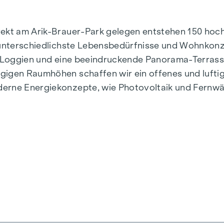
irekt am Arik-Brauer-Park gelegen entstehen 150 h
r unterschiedlichste Lebensbedürfnisse und Wohnkon
e, Loggien und eine beeindruckende Panorama-Terras
gigen Raumhöhen schaffen wir ein offenes und lufti
derne Energiekonzepte, wie Photovoltaik und Fernwä
stilvoll, zukunftsorientiert und überaus komfortabel
n, Herbststraße – Winegg