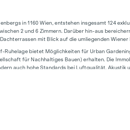
nenbergs in 1160 Wien, entstehen insgesamt 124 exk
wischen 2 und 6 Zimmern. Darüber hin-aus bereichern
 Dachterrassen mit Blick auf die umliegenden Wiener
f-Ruhelage bietet Möglichkeiten für Urban Gardenin
llschaft für Nachhaltiges Bauen) erhalten. Die Immobi
ern auch hohe Standards bei Luftqualität, Akustik 
Gehminuten von den U3-Stationen „Ottakring“ und „Ken
ND GARDEN ist die rund 1.000 m² große Innenhof-Ruh
nes Wohnen und schafft eine außergewöhnliche Lebens