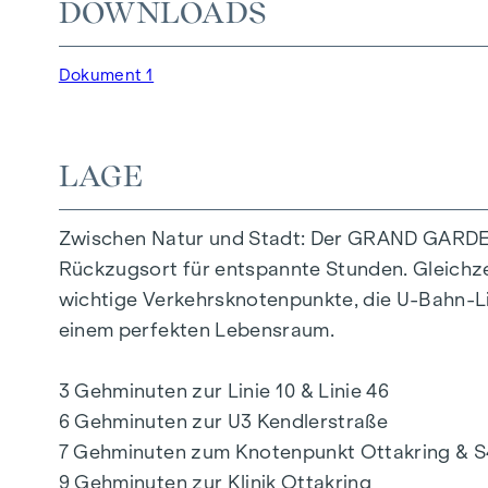
DOWNLOADS
Die Gemeinschaftsplätze mit Bänken und Tisch
Generationen. Ein einladender Kinderspielber
sodass die Kinder sorgenfrei und sicher spiel
Dokument 1
Die exklusive Nutzung durch die BewohnerInn
außer-gewöhnliche Wohnqualität. Erleben S
LAGE
IHR ZUHAUSE MIT WEITBLICK UND FREIRA
Zwischen Natur und Stadt: Der GRAND GARDEN
Im GRAND GARDEN wohnen Sie nicht nur – Sie 
Rückzugsort für entspannte Stunden. Gleichzei
Flair. Ein besonderes Merkmal bildet die hochw
wichtige Verkehrsknotenpunkte, die U-Bahn-Li
optimales Wohngefühl sorgt. Der vielfältige W
einem perfekten Lebensraum.
Lebenskonzepte. Das Wohnprojekt bietet den 
eine nahtlose Verbindung zwischen Ihrem Leb
3 Gehminuten zur Linie 10 & Linie 46
6 Gehminuten zur U3 Kendlerstraße
HIGHLIGHTS
7 Gehminuten zum Knotenpunkt Ottakring & S
9 Gehminuten zur Klinik Ottakring
124 exklusive Eigentumswohnungen