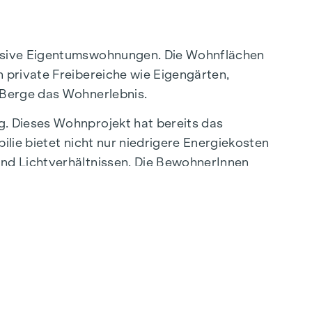
lusive Eigentumswohnungen. Die Wohnflächen
 private Freibereiche wie Eigengärten,
 Berge das Wohnerlebnis.
g. Dieses Wohnprojekt hat bereits das
lie bietet nicht nur niedrigere Energiekosten
und Lichtverhältnissen. Die BewohnerInnen
dlerstraße“ entfernt, die eine direkte
eoase – ein einzigartiger Rückzugsort für
qualität.