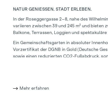
NATUR GENIESSEN. STADT ERLEBEN.
In der Roseggergasse 2–8, nahe des Wilhelmi
variieren zwischen 39 und 245 m² und bieten z
Balkone, Terrassen, Loggien und spektakuläre
Ein Gemeinschaftsgarten in absoluter Innenho
Vorzertifikat der DGNB in Gold (Deutsche Gese
sowie einen reduzierten CO2-Fußabdruck, sond
profitieren von der idealen Lage, nur wenige 
Verbindung ins Stadtzentrum ermöglichen.
NATUR UND LEBENSQUALITÄT
Mehr erfahren
Das absolute Highlight des Wohnprojekts GRA
alle Generationen. Hier trifft Natur auf urba