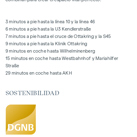
generaciones. Una acogedora zona de juegos infantiles
ofrece horas sin preocupaciones y felices momentos
infantiles, directamente en el complejo residencial, para que
3 minutos a pie hasta la línea 10 y la línea 46
los niños puedan jugar con seguridad y despreocupación.
6 minutos a pie hasta la U3 Kendlerstraße
Durante la fase de planificación se hizo especial hincapié en
7 minutos a pie hasta el cruce de Ottakring y la S45
los materiales sostenibles.
9 minutos a pie hasta la Klinik Ottakring
El uso exclusivo por parte de los residentes hace de este
9 minutos en coche hasta Wilhelminenberg
patio interior oasis de paz un activo especial del proyecto y
15 minutos en coche hasta Westbahnhof y Mariahilfer
garantiza una calidad de vida excepcional. Experimente la
Straße
vida moderna con un valor añadido ecológico: ¡bienvenido a
29 minutos en coche hasta AKH
GRAND GARDEN
!
SOSTENIBILIDAD
SU HOGAR CON AMPLIAS VISTAS Y ESPACIOS ABIERTOS
En
GRAND GARDEN
no sólo se vive, sino que cada día se
experimenta de nuevo la simbiosis perfecta entre estilo de
vida moderno y estilo histórico. Una característica especial
es el equipamiento de alta calidad, que garantiza una
experiencia de vida óptima con soluciones de planta flexible