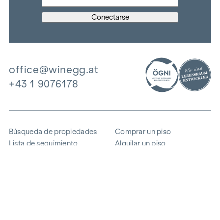
office@winegg.at
+43 1 9076178
Búsqueda de propiedades
Comprar un piso
Lista de seguimiento
Alquilar un piso
Proyectos
Propiedad comercial
Comprar
Vender un bloque de pisos
Referencias
Experiencia
La empresa
Carrera profesional
Sostenibilidad
Contacto
Acceso de empleados