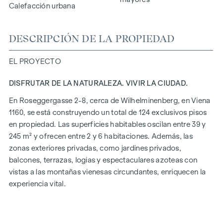
Calefacción urbana
DESCRIPCIÓN DE LA PROPIEDAD
EL PROYECTO
DISFRUTAR DE LA NATURALEZA. VIVIR LA CIUDAD.
En Roseggergasse 2-8, cerca de Wilhelminenberg, en Viena
1160, se está construyendo un total de 124 exclusivos pisos
en propiedad. Las superficies habitables oscilan entre 39 y
245 m² y ofrecen entre 2 y 6 habitaciones. Además, las
zonas exteriores privadas, como jardines privados,
balcones, terrazas, logias y espectaculares azoteas con
vistas a las montañas vienesas circundantes, enriquecen la
experiencia vital.
Un jardín comunitario en un tranquilo patio interior ofrece
oportunidades para la jardinería urbana. Este proyecto