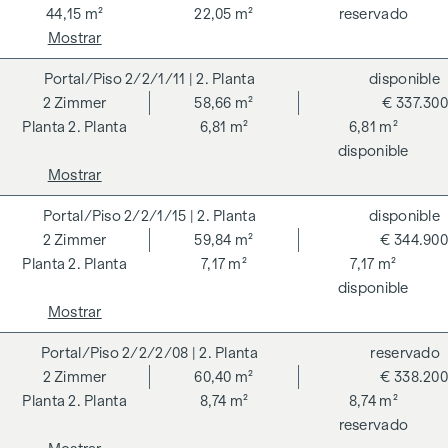
taxonomía de la UE. La creación de un espacio vital
44,15 m²
22,05 m²
reservado
sostenible y el bienestar de los futuros residentes son el
Mostrar
centro de los GRAND GARDENS. Las certificaciones
independientes hacen transparente una estrategia holística
2/2/1/11
| 2. Planta
disponible
de sostenibilidad. El comprador de un condominio
2
Zimmer
58,66 m²
€ 337.300
certificado por el DGNB (Consejo Alemán de Construcción
2. Planta
6,81 m²
6,81 m²
Sostenible) se beneficia de diversas ventajas que abarcan
disponible
aspectos ecológicos, económicos y socioculturales. En la
Mostrar
página siguiente encontrará algunas de las principales
2/2/1/15
| 2. Planta
disponible
ventajas.
2
Zimmer
59,84 m²
€ 344.900
COSTES ADICIONALES
2. Planta
7,17 m²
7,17 m²
disponible
En aras del buen orden, nos gustaría señalar que, a menos
Mostrar
que se indique lo contrario en la oferta, se deberá abonar
una comisión al finalizar con éxito la transacción según las
2/2/2/08
| 2. Planta
reservado
tarifas estipuladas en la Ordenanza de Agentes Inmobiliarios
2
Zimmer
60,40 m²
€ 338.200
BGBI. 262 y 297/1996 - es decir, el 3% del precio de compra
2. Planta
8,74 m²
8,74 m²
más el 20% de IVA. Esta obligación de comisión también se
reservado
aplica si transmite a terceros la información que se le ha