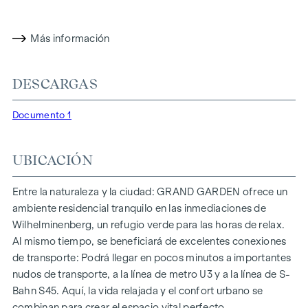
residencial ya ha obtenido la certificación de oro del DGNB
(Consejo Alemán de Construcción Sostenible). La
propiedad no sólo ofrece menores costes energéticos y una
Más información
huella de CO2 reducida, sino también altos estándares en
cuanto a calidad del aire, acústica y condiciones de
DESCARGAS
iluminación. Los residentes se benefician de una ubicación
ideal, a pocos minutos a pie de las estaciones de metro
Documento 1
"Ottakring" y "Kendlerstraße", que ofrecen una conexión
directa con el centro de la ciudad.
UBICACIÓN
NATURALEZA Y CALIDAD DE VIDA
Lo más destacado del proyecto residencial
GRAND
Entre la naturaleza y la ciudad: GRAND GARDEN ofrece un
GARDEN
es el oasis de paz del patio interior de 1.000 m², un
ambiente residencial tranquilo en las inmediaciones de
refugio único para todas las generaciones. Aquí es donde la
Wilhelminenberg, un refugio verde para las horas de relax.
naturaleza se encuentra con la vida urbana y crea una
Al mismo tiempo, se beneficiará de excelentes conexiones
calidad de vida excepcional.
de transporte: Podrá llegar en pocos minutos a importantes
nudos de transporte, a la línea de metro U3 y a la línea de S-
Las zonas comunes con bancos y mesas invitan a relajarse y
Bahn S45. Aquí, la vida relajada y el confort urbano se
ofrecen un lugar de encuentro natural para todas las
combinan para crear el espacio vital perfecto.