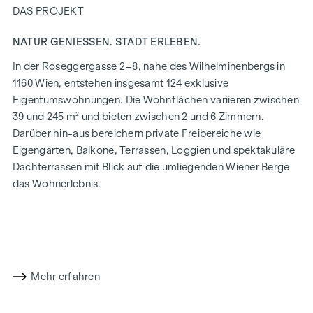
DAS PROJEKT
NATUR GENIESSEN. STADT ERLEBEN.
In der Roseggergasse 2–8, nahe des Wilhelminenbergs in
1160 Wien, entstehen insgesamt 124 exklusive
Eigentumswohnungen. Die Wohnflächen variieren zwischen
39 und 245 m² und bieten zwischen 2 und 6 Zimmern.
Darüber hin-aus bereichern private Freibereiche wie
Eigengärten, Balkone, Terrassen, Loggien und spektakuläre
Dachterrassen mit Blick auf die umliegenden Wiener Berge
das Wohnerlebnis.
Ein Gemeinschaftsgarten in absoluter Innenhof-Ruhelage
bietet Möglichkeiten für Urban Gardening. Dieses
Wohnprojekt hat bereits das Vorzertifikat der DGNB in Gold
(Deutsche Gesellschaft für Nachhaltiges Bauen) erhalten.
Die Immobilie bietet nicht nur niedrigere Energiekosten
Mehr erfahren
sowie einen reduzierten CO2-Fußabdruck, sondern auch
hohe Standards bei Luftqualität, Akustik und