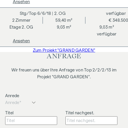
Rechtsanwälte GmbH, Stoß im Himmel 1, 1010 Wien. Die
Ansehen
Kosten betragen 1,8 % des Kaufpreises zzgl. 20 % USt. sowie
6/6/18
| 2. OG
verfügbar
Barauslagen und Beglaubigung. Haftungsausschluss: Die
2
Zimmer
59,40 m²
€ 348.500
gezeigten Ansichten der Gebäude sind Symbolbilder und
2. OG
9,03 m²
9,03 m²
freie künstlerische Darstellungen. Für die Richtigkeit,
verfügbar
Vollständigkeit und Aktualität der Bilder und Inhalte wird
Ansehen
keine Haftung übernommen. Vorbehaltlich Änderungen,
Druck- und Satzfehler.
Zum Projekt "GRAND GARDEN"
ANFRAGE
Wir weisen darauf hin, dass zwischen dem Vermittler und
dem zu vermittelnden Dritten ein familiäres oder
Wir freuen uns über Ihre Anfrage von Top 2/2/2/13 im
wirtschaftliches Naheverhältnis besteht.
Projekt "GRAND GARDEN".
Der Vermittler ist als Doppelmakler tätig.
Anrede
Titel
Titel nachgest.