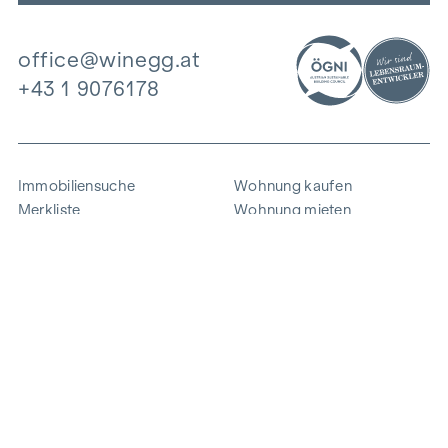
office@winegg.at
+43 1 9076178
Immobiliensuche
Wohnung kaufen
Merkliste
Wohnung mieten
Projekte
Gewerbeimmobilien
Ankauf
Zinshaus verkaufen
Referenzen
Expertise
Unternehmen
Karriere
Nachhaltigkeit
Kontakt
Mitarbeiterlogin
i
Energie sparen