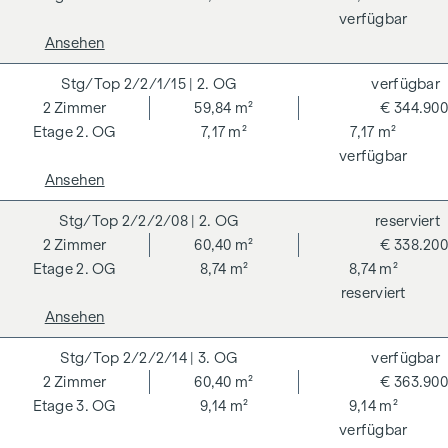
für Nachhaltiges Bauen) zertifizierten Eigentumswohnung
verfügbar
profitiert von verschiedenen Vorteilen, die sich auf
Ansehen
ökologische, ökonomische und soziokulturelle Aspekte
2/2/1/15
| 2. OG
verfügbar
erstrecken. Auf der nächsten Seite finden Sie einige der
2
Zimmer
59,84 m²
€ 344.900
Kernvorteile.
2. OG
7,17 m²
7,17 m²
NEBENKOSTEN
verfügbar
Ansehen
Der guten Ordnung halber halten wir fest, dass, sofern im
Angebot nicht anders vermerkt, bei erfolgreichem
2/2/2/08
| 2. OG
reserviert
Abschlussfall eine Provision anfällt, die den in der
2
Zimmer
60,40 m²
€ 338.200
Immobilienmaklerverordnung BGBI. 262 und 297/1996
2. OG
8,74 m²
8,74 m²
festgelegten Sätzen entspricht – das sind 3 % des
reserviert
Kaufpreises zzgl. 20 % USt. Diese Provisionspflicht besteht
Ansehen
auch dann, wenn Sie die Ihnen überlassenen Informationen
an Dritte weitergeben. Es besteht ein wirtschaftliches
2/2/2/14
| 3. OG
verfügbar
Naheverhältnis zum Verkäufer. Wir weisen darauf hin, dass
2
Zimmer
60,40 m²
€ 363.900
wir als Doppelmakler tätig sind. Die Vertragserrichtung und
3. OG
9,14 m²
9,14 m²
Treuhandabwicklung ist gebunden an ARNOLD
verfügbar