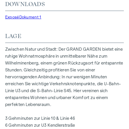
DOWNLOADS
Lichtverhältnissen. Die BewohnerInnen profitieren von der
idealen Lage, nur wenige Gehminuten von den U3-Stationen
Exposé
Dokument 1
„Ottakring“ und „Kendlerstraße“ entfernt, die eine direkte
Verbindung ins Stadtzentrum ermöglichen.
LAGE
NATUR UND LEBENSQUALITÄT
Das absolute Highlight des Wohnprojekts GRAND GARDEN
Zwischen Natur und Stadt: Der GRAND GARDEN bietet eine
ist die rund 1.000 m² große Innenhof-Ruheoase – ein
ruhige Wohnatmosphäre in unmittelbarer Nähe zum
einzigartiger Rückzugsort für alle Generationen. Hier trifft
Wilhelminenberg, einem grünen Rückzugsort für entspannte
Natur auf urbanes Wohnen und schafft eine
Stunden. Gleichzeitig profitieren Sie von einer
außergewöhnliche Lebensqualität.
hervorragenden Anbindung: In nur wenigen Minuten
erreichen Sie wichtige Verkehrsknotenpunkte, die U-Bahn-
Die Gemeinschaftsplätze mit Bänken und Tischen laden
Linie U3 und die S-Bahn-Linie S45. Hier vereinen sich
zum entspannten Ver-weilen ein und bieten einen
entspanntes Wohnen und urbaner Komfort zu einem
naturnahen Treffpunkt für alle Generationen. Ein
perfekten Lebensraum.
einladender Kinderspielbereich bietet unbeschwerte
Stunden und glückliche Kindermomente – direkt in der
3 Gehminuten zur Linie 10 & Linie 46
Wohnanlage, sodass die Kinder sorgenfrei und sicher
6 Gehminuten zur U3 Kendlerstraße
spielen können. Bei der Planung wurde besonderer Wert auf