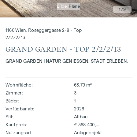
Bilder
Pläne
1
/9
1160 Wien, Roseggergasse 2-8 - Top
2/2/2/13
GRAND GARDEN - TOP 2/2/2/13
GRAND GARDEN | NATUR GENIESSEN. STADT ERLEBEN.
Wohnfläche
63,79 m²
Zimmer
3
Bäder
1
Verfügbar ab
2028
Stil
Altbau
Kaufpreis
€ 368.400,–
Nutzungsart
Anlageobjekt