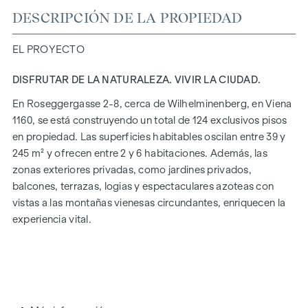
DESCRIPCIÓN DE LA PROPIEDAD
EL PROYECTO
DISFRUTAR DE LA NATURALEZA. VIVIR LA CIUDAD.
En Roseggergasse 2-8, cerca de Wilhelminenberg, en Viena
1160, se está construyendo un total de 124 exclusivos pisos
en propiedad. Las superficies habitables oscilan entre 39 y
245 m² y ofrecen entre 2 y 6 habitaciones. Además, las
zonas exteriores privadas, como jardines privados,
balcones, terrazas, logias y espectaculares azoteas con
vistas a las montañas vienesas circundantes, enriquecen la
experiencia vital.
Un jardín comunitario en un tranquilo patio interior ofrece
oportunidades para la jardinería urbana. Este proyecto
residencial ya ha obtenido la certificación de oro del DGNB
(Consejo Alemán de Construcción Sostenible). La