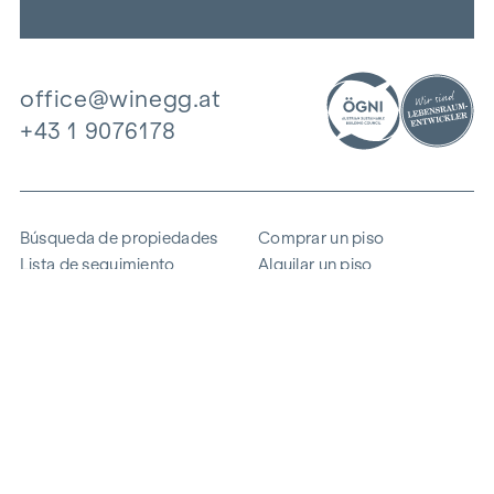
office@winegg.at
+43 1 9076178
Búsqueda de propiedades
Comprar un piso
Lista de seguimiento
Alquilar un piso
Proyectos
Propiedad comercial
Comprar
Vender un bloque de pisos
Referencias
Experiencia
La empresa
Carrera profesional
Sostenibilidad
Contacto
Acceso de empleados
i
Ahorrar energía