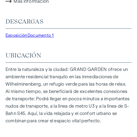
propiedad no sólo ofrece menores costes energéticos y una
Más información
huella de CO2 reducida, sino también altos estándares en
cuanto a calidad del aire, acústica y condiciones de
DESCARGAS
iluminación. Los residentes se benefician de una ubicación
ideal, a pocos minutos a pie de las estaciones de metro
Exposición
Documento 1
"Ottakring" y "Kendlerstraße", que ofrecen una conexión
directa con el centro de la ciudad.
UBICACIÓN
NATURALEZA Y CALIDAD DE VIDA
Lo más destacado del proyecto residencial
GRAND
Entre la naturaleza y la ciudad: GRAND GARDEN ofrece un
GARDEN
es el oasis de paz del patio interior de 1.000 m², un
ambiente residencial tranquilo en las inmediaciones de
refugio único para todas las generaciones. Aquí es donde la
Wilhelminenberg, un refugio verde para las horas de relax.
naturaleza se encuentra con la vida urbana y crea una
Al mismo tiempo, se beneficiará de excelentes conexiones
calidad de vida excepcional.
de transporte: Podrá llegar en pocos minutos a importantes
nudos de transporte, a la línea de metro U3 y a la línea de S-
Las zonas comunes con bancos y mesas invitan a relajarse y
Bahn S45. Aquí, la vida relajada y el confort urbano se
ofrecen un lugar de encuentro natural para todas las
combinan para crear el espacio vital perfecto.
generaciones. Una acogedora zona de juegos infantiles
ofrece horas sin preocupaciones y felices momentos