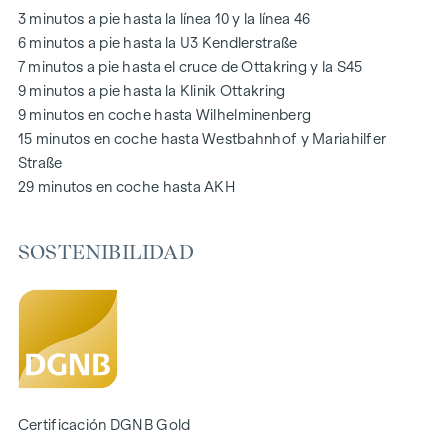
infantiles, directamente en el complejo residencial, para que
3 minutos a pie hasta la línea 10 y la línea 46
los niños puedan jugar con seguridad y despreocupación.
6 minutos a pie hasta la U3 Kendlerstraße
Durante la fase de planificación se hizo especial hincapié en
7 minutos a pie hasta el cruce de Ottakring y la S45
los materiales sostenibles.
9 minutos a pie hasta la Klinik Ottakring
El uso exclusivo por parte de los residentes hace de este
9 minutos en coche hasta Wilhelminenberg
patio interior oasis de paz un activo especial del proyecto y
15 minutos en coche hasta Westbahnhof y Mariahilfer
garantiza una calidad de vida excepcional. Experimente la
Straße
vida moderna con un valor añadido ecológico: ¡bienvenido a
29 minutos en coche hasta AKH
GRAND GARDEN
!
SOSTENIBILIDAD
SU HOGAR CON AMPLIAS VISTAS Y ESPACIOS ABIERTOS
En
GRAND GARDEN
no sólo se vive, sino que cada día se
experimenta de nuevo la simbiosis perfecta entre estilo de
vida moderno y estilo histórico. Una característica especial
es el equipamiento de alta calidad, que garantiza una
experiencia de vida óptima con soluciones de planta flexible
y sombreado eléctrico. La diversa mezcla de pisos
Certificación DGNB Gold
demuestra una gran atención al detalle y ofrece mucho