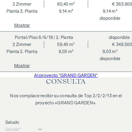
intermediario. El contrato es redactado y tramitado por
2
Zimmer
60,40 m²
€ 363.900
ARNOLD Rechtsanwälte GmbH, Stoß im Himmel 1, 1010
3. Planta
9,14 m²
9,14 m²
Viena. Los gastos ascienden al 1,8 % del precio de compra
disponible
más el 20 % de IVA, así como los gastos de caja y notaría.
Mostrar
Descargo de responsabilidad: Las vistas de los edificios
6/6/18
| 2. Planta
disponible
mostrados son imágenes simbólicas y representaciones
2
Zimmer
59,40 m²
€ 348.500
artísticas libres. No se asume ninguna responsabilidad por la
2. Planta
9,03 m²
9,03 m²
exactitud, integridad y actualidad de las imágenes y el
disponible
contenido. Reservado el derecho a modificaciones y
Mostrar
errores de impresión y composición.
Al proyecto "GRAND GARDEN"
Advertimos de que existe una estrecha relación familiar o
CONSULTA
comercial entre el agente y el tercero objeto de la
intermediación.
Nos complace recibir su consulta de Top 2/2/2/13 en el
El agente actúa como doble intermediario.
proyecto «GRAND GARDEN».
Saludo