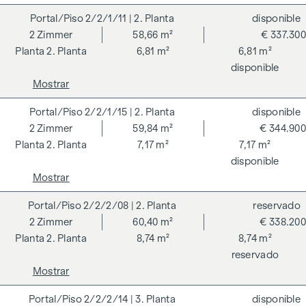
independientes hacen transparente una estrategia holística
2/2/1/11
| 2. Planta
disponible
de sostenibilidad. El comprador de un condominio
2
Zimmer
58,66 m²
€ 337.300
certificado por el DGNB (Consejo Alemán de Construcción
2. Planta
6,81 m²
6,81 m²
Sostenible) se beneficia de diversas ventajas que abarcan
disponible
aspectos ecológicos, económicos y socioculturales. En la
Mostrar
página siguiente encontrará algunas de las principales
2/2/1/15
| 2. Planta
disponible
ventajas.
2
Zimmer
59,84 m²
€ 344.900
COSTES ADICIONALES
2. Planta
7,17 m²
7,17 m²
disponible
En aras del buen orden, nos gustaría señalar que, a menos
Mostrar
que se indique lo contrario en la oferta, se deberá abonar
una comisión al finalizar con éxito la transacción según las
2/2/2/08
| 2. Planta
reservado
tarifas estipuladas en la Ordenanza de Agentes Inmobiliarios
2
Zimmer
60,40 m²
€ 338.200
BGBI. 262 y 297/1996 - es decir, el 3% del precio de compra
2. Planta
8,74 m²
8,74 m²
más el 20% de IVA. Esta obligación de comisión también se
reservado
aplica si transmite a terceros la información que se le ha
Mostrar
facilitado. Existe una estrecha relación económica con el
vendedor. Nos gustaría señalar que actuamos como doble
2/2/2/14
| 3. Planta
disponible