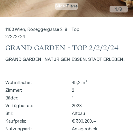
Bilder
Pläne
1
/9
1160 Wien, Roseggergasse 2-8 - Top
2/2/2/24
GRAND GARDEN - TOP 2/2/2/24
GRAND GARDEN | NATUR GENIESSEN. STADT ERLEBEN.
Wohnfläche
45,2 m²
Zimmer
2
Bäder
1
Verfügbar ab
2028
Stil
Altbau
Kaufpreis
€ 300.200,–
Nutzungsart
Anlageobjekt