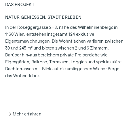
DAS PROJEKT
NATUR GENIESSEN. STADT ERLEBEN.
In der Roseggergasse 2–8, nahe des Wilhelminenbergs in
1160 Wien, entstehen insgesamt 124 exklusive
Eigentumswohnungen. Die Wohnflächen variieren zwischen
39 und 245 m² und bieten zwischen 2 und 6 Zimmern.
Darüber hin-aus bereichern private Freibereiche wie
Eigengärten, Balkone, Terrassen, Loggien und spektakuläre
Dachterrassen mit Blick auf die umliegenden Wiener Berge
das Wohnerlebnis.
Ein Gemeinschaftsgarten in absoluter Innenhof-Ruhelage
bietet Möglichkeiten für Urban Gardening. Dieses
Wohnprojekt hat bereits das Vorzertifikat der DGNB in Gold
(Deutsche Gesellschaft für Nachhaltiges Bauen) erhalten.
Die Immobilie bietet nicht nur niedrigere Energiekosten
Mehr erfahren
sowie einen reduzierten CO2-Fußabdruck, sondern auch
hohe Standards bei Luftqualität, Akustik und