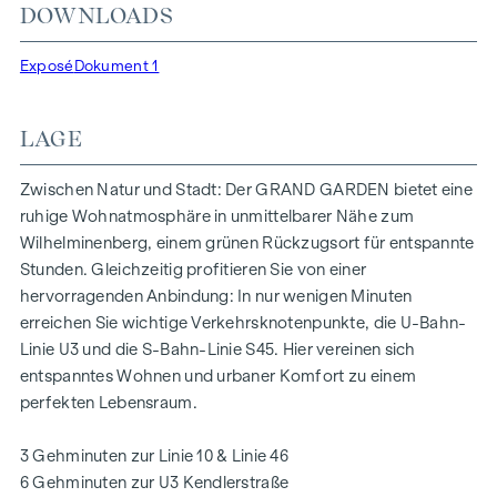
DOWNLOADS
Lichtverhältnissen. Die BewohnerInnen profitieren von der
idealen Lage, nur wenige Gehminuten von den U3-Stationen
Exposé
Dokument 1
„Ottakring“ und „Kendlerstraße“ entfernt, die eine direkte
Verbindung ins Stadtzentrum ermöglichen.
LAGE
NATUR UND LEBENSQUALITÄT
Das absolute Highlight des Wohnprojekts GRAND GARDEN
Zwischen Natur und Stadt: Der GRAND GARDEN bietet eine
ist die rund 1.000 m² große Innenhof-Ruheoase – ein
ruhige Wohnatmosphäre in unmittelbarer Nähe zum
einzigartiger Rückzugsort für alle Generationen. Hier trifft
Wilhelminenberg, einem grünen Rückzugsort für entspannte
Natur auf urbanes Wohnen und schafft eine
Stunden. Gleichzeitig profitieren Sie von einer
außergewöhnliche Lebensqualität.
hervorragenden Anbindung: In nur wenigen Minuten
erreichen Sie wichtige Verkehrsknotenpunkte, die U-Bahn-
Die Gemeinschaftsplätze mit Bänken und Tischen laden
Linie U3 und die S-Bahn-Linie S45. Hier vereinen sich
zum entspannten Ver-weilen ein und bieten einen
entspanntes Wohnen und urbaner Komfort zu einem
naturnahen Treffpunkt für alle Generationen. Ein
perfekten Lebensraum.
einladender Kinderspielbereich bietet unbeschwerte
Stunden und glückliche Kindermomente – direkt in der
3 Gehminuten zur Linie 10 & Linie 46
Wohnanlage, sodass die Kinder sorgenfrei und sicher
6 Gehminuten zur U3 Kendlerstraße
spielen können. Bei der Planung wurde besonderer Wert auf