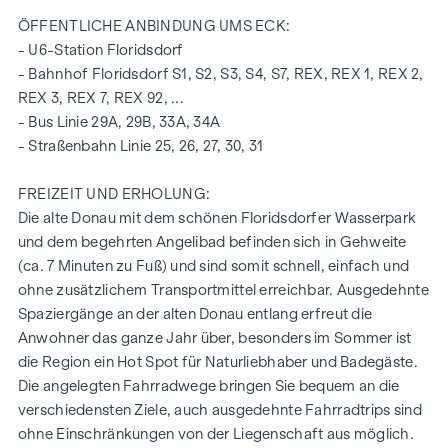
bodentiefe Holz-Alu-Fenster mit 3-fach Isolierverglasung
ÖFFENTLICHE ANBINDUNG UMS ECK:
elektrische Raffstores für die äußere Beschattung
- U6-Station Floridsdorf
hochwertiger Echtholz Eichenparkettboden aus
- Bahnhof Floridsdorf S1, S2, S3, S4, S7, REX, REX 1, REX 2,
Österreich
REX 3, REX 7, REX 92, ...
Anschlüsse für Küche mit Starkstrom
- Bus Linie 29A, 29B, 33A, 34A
Feinsteinzeug 30 x 60 cm der Firma Marazzi
- Straßenbahn Linie 25, 26, 27, 30, 31
Armaturen der Marke Dornbracht
Keramik in Bad und WC der Marke Laufen "Pro"
FREIZEIT UND ERHOLUNG:
Balkon mit Sichtschutz, Steckdose, Außenbeleuchtung
Die alte Donau mit dem schönen Floridsdorfer Wasserpark
und Wasseranschluss
und dem begehrten Angelibad befinden sich in Gehweite
(ca. 7 Minuten zu Fuß) und sind somit schnell, einfach und
Ein Garagenplatz in der hauseigenen Tiefgarage kann
ohne zusätzlichem Transportmittel erreichbar. Ausgedehnte
zusätzlich erworben werden.
Spaziergänge an der alten Donau entlang erfreut die
Anwohner das ganze Jahr über, besonders im Sommer ist
Näher Infos entnehmen Sie bitte aus unserer Projektwebsite
die Region ein Hot Spot für Naturliebhaber und Badegäste.
www.fahrbachgasse6-8.at
oder fragen Sie unser
Die angelegten Fahrradwege bringen Sie bequem an die
kompetentes Beratungsteam!
verschiedensten Ziele, auch ausgedehnte Fahrradtrips sind
ohne Einschränkungen von der Liegenschaft aus möglich.
HIGHLIGHTS