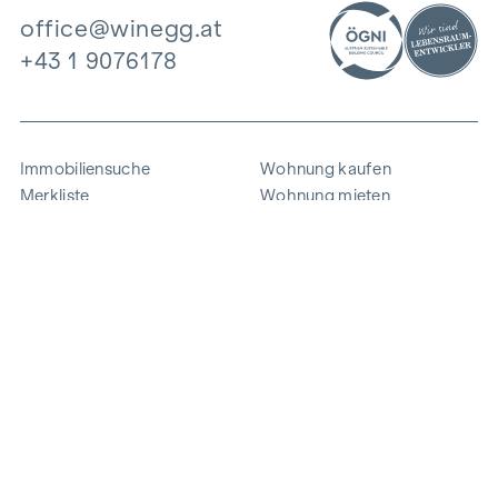
office@winegg.at
+43 1 9076178
Immobiliensuche
Wohnung kaufen
Merkliste
Wohnung mieten
Projekte
Gewerbeimmobilien
Ankauf
Zinshaus verkaufen
Referenzen
Expertise
Unternehmen
Karriere
Nachhaltigkeit
Kontakt
Mitarbeiterlogin
i
Energie sparen
© 2026 WINEGG Realitäten GmbH