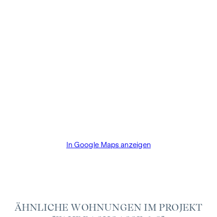
für Immobilienmakler des BM für Handel, Gewerbe und
Industrie, BGBL. 297/1996. Für den Fall, dass es
diesbezüglich zu einem entsprechenden Rechtsgeschäft
kommt, verrechnen wir Ihnen eine Vermittlungsprovision
von 3 Prozent der Kaufsumme zuzüglich der gesetzlichen
Mehrwertsteuer. Wir möchten noch darauf hinweisen, dass
wir in einem wirtschaftlichen Naheverhältnis zur Verkäuferin
stehen.
Wir weisen darauf hin, dass zwischen dem Vermittler und
dem zu vermittelnden Dritten ein familiäres oder
wirtschaftliches Naheverhältnis besteht.
In Google Maps anzeigen
Der Vermittler ist als Doppelmakler tätig.
ÄHNLICHE WOHNUNGEN IM PROJEKT