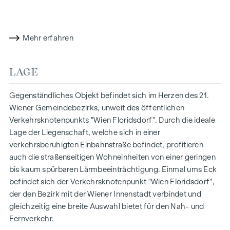
Die Raumaufteilung gliedert sich wie folgt:
Vorraum mit angrenzenden Abstellraum
lichtdurchflutete Wohnküche mit direktem Zugang zum
Mehr erfahren
Schlafzimmer sowie zum Balkon
separates WC mit Handwaschbecken
LAGE
Schlafzimmer mit Zugang zum Badezimmer
Badezimmer mit Badewanne, Handwaschbecken,
Gegenständliches Objekt befindet sich im Herzen des 21.
Handtuchwärmer, Waschmaschinen- und
Wiener Gemeindebezirks, unweit des öffentlichen
Trockneranschluss
Verkehrsknotenpunkts "Wien Floridsdorf". Durch die ideale
Balkon (ca. 4 m²) mit Südost-Ausrichtung
Lage der Liegenschaft, welche sich in einer
Kellerabteil im Untergeschoss
verkehrsberuhigten Einbahnstraße befindet, profitieren
Der besonders günstig gelegene Standort der
auch die straßenseitigen Wohneinheiten von einer geringen
verkehrsberuhigten Einbahnstraße "Fahrbachgasse", die
bis kaum spürbaren Lärmbeeinträchtigung. Einmal ums Eck
fließend in die Begegnungszone der dort angesiedelten
befindet sich der Verkehrsknotenpunkt "Wien Floridsdorf",
Bildungseinrichtungen über geht, verleiht dem Objekt den
der den Bezirk mit der Wiener Innenstadt verbindet und
gewissen Charme mit all seinen Vorzügen.
gleichzeitig eine breite Auswahl bietet für den Nah- und
Fernverkehr.
AUSSTATTUNG DER WOHNUNG