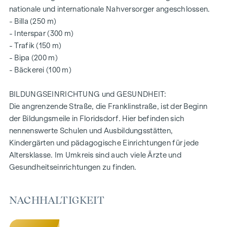
mit "Urban Gardening" Gemeinschaftsbeeten
nationale und internationale Nahversorger angeschlossen.
- Billa (250 m)
Die freien Objekte sind noch in allen Wohnungsgrößen
- Interspar (300 m)
verfügbar und beinhalten allesamt eine Freifläche in Form
- Trafik (150 m)
von einer Loggia, einem Balkon, einem Eigengarten oder
- Bipa (200 m)
einer Terrasse und einem versperrbaren Kellerabteil.
- Bäckerei (100 m)
Weitere Infos entnehmen Sie gerne aus unserer
BILDUNGSEINRICHTUNG und GESUNDHEIT:
Projekt-Website:
www.fahrbachgasse6-8.at
Die angrenzende Straße, die Franklinstraße, ist der Beginn
der Bildungsmeile in Floridsdorf. Hier befinden sich
VEREINBAREN SIE NOCH HEUTE EINEN
nennenswerte Schulen und Ausbildungsstätten,
BESICHTIGUNGSTERMIN
Kindergärten und pädagogische Einrichtungen für jede
Altersklasse. Im Umkreis sind auch viele Ärzte und
NACHHALTIGKEIT
Gesundheitseinrichtungen zu finden.
Auch bei diesem Projekt der WINEGG Realitäten GmbH
stehen die Erschaffung von nachhaltigem Lebensraum, das
NACHHALTIGKEIT
Wohlbefinden der zukünftigen Bewohner und die
Wertsteigerung der Immobilie im Mittelpunkt. Neben der
Optimierung der Nutzungsdauer achtet WINEGG bei der