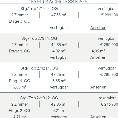
"FAHRBACHGASSE 6-8"
1/19
| 3. OG
verfügbar
2
Zimmer
47,35 m²
€ 291.100
3. OG
verfügbar
Ansehen
2/9
| 1. OG
verfügbar
2
Zimmer
44,35 m²
€ 269.000
1. OG
4,02 m²
4,02 m²
verfügbar
Ansehen
2/12
| 1. OG
verfügbar
2
Zimmer
48,25 m²
€ 295.900
1. OG
3,65 m²
3,65 m²
verfügbar
Ansehen
2/19
| 2. OG
reserviert
2
Zimmer
42,85 m²
€ 273.700
2. OG
4,21 m²
4,21 m²
reserviert
Ansehen