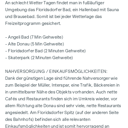
An schlecht Wetter Tagen findet man in fußläufiger
verkehrsberuhigte Einbahnstraße mit Übergang zur
Umgebung das Floridsdorfer Bad, ein Hallenbad mit Sauna
Begegnungszone
und Brausebad. Somit ist bei jeder Wetterlage das
geringe bis keine Lärmbelastung
Freizeitprogramm gesichert.
Bildungseinrichtungen um die Ecke (Bildungsmeile /
Bildungsgrätzel)
- Angeli Bad (7 Min Gehweite)
2 Gehminuten zum Bahnhof Floridsdorf (U6, S-Bahnen,
- Alte Donau (5 Min Gehweite)
Straßenbahnen, Busse)
- Floridsdorfer Bad (2 Minuten Gehweite)
6 Gehminuten zur Alten Donau
- Skaterpark (2 Minuten Gehweite)
top Anbindung an den Individualverkehr
zertifiziertes Gebäude - zukunftsorientiert
NAHVERSORGUNG / EINKAUFSMÖGLICHKEITEN:
für Eigennutzer und Anleger
Dank der günstigen Lage sind führende Nahversorger wie
intelligente Gegensprechanlage (via App steuerbar)
zum Beispiel der Müller, Interspar, eine Trafik, Bäckereien in
smartes Briefkastensystem mit Paketboxenanlage
in unmittelbarer Nähe des Objekts vorhanden. Auch nette
Digitales Schwarzes Brett und smarte Hausverwaltung -
Cafés und Restaurants finden sich im Umkreis wieder, vor
App „
puck
“
allem Richtung alte Donau sind sehr viele, nette Restaurants
Gemeinschaftsraum für alle Bewohner (mit Kletterwand,
angesiedelt. Am Floridsdorfer Spitz (auf der anderen Seite
Tischfußball, Spieleecke, Sitzgelegenheiten,
des Bahnhofs) befinden sich alle relevanten
vollausgestatteter Küche, Gemeinschaftsgarten
Einkaufsmöglichkeiten und ist somit hervorragend an