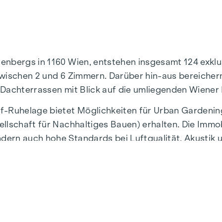
nenbergs in 1160 Wien, entstehen insgesamt 124 exk
wischen 2 und 6 Zimmern. Darüber hin-aus bereichern
 Dachterrassen mit Blick auf die umliegenden Wiener
f-Ruhelage bietet Möglichkeiten für Urban Gardenin
llschaft für Nachhaltiges Bauen) erhalten. Die Immobi
ern auch hohe Standards bei Luftqualität, Akustik 
Gehminuten von den U3-Stationen „Ottakring“ und „Ken
ND GARDEN ist die rund 1.000 m² große Innenhof-Ruh