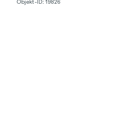
Objekt-ID:
19826