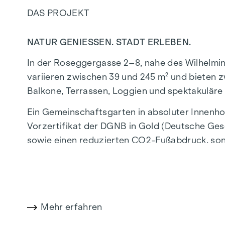
DAS PROJEKT
NATUR GENIESSEN. STADT ERLEBEN.
In der Roseggergasse 2–8, nahe des Wilhelmi
variieren zwischen 39 und 245 m² und bieten z
Balkone, Terrassen, Loggien und spektakuläre
Ein Gemeinschaftsgarten in absoluter Innenho
Vorzertifikat der DGNB in Gold (Deutsche Gese
sowie einen reduzierten CO2-Fußabdruck, sond
profitieren von der idealen Lage, nur wenige 
Verbindung ins Stadtzentrum ermöglichen.
NATUR UND LEBENSQUALITÄT
Mehr erfahren
Das absolute Highlight des Wohnprojekts GRA