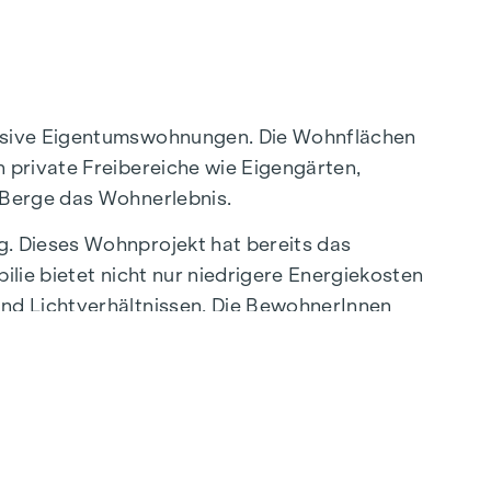
lusive Eigentumswohnungen. Die Wohnflächen
 private Freibereiche wie Eigengärten,
 Berge das Wohnerlebnis.
g. Dieses Wohnprojekt hat bereits das
lie bietet nicht nur niedrigere Energiekosten
und Lichtverhältnissen. Die BewohnerInnen
dlerstraße“ entfernt, die eine direkte
eoase – ein einzigartiger Rückzugsort für