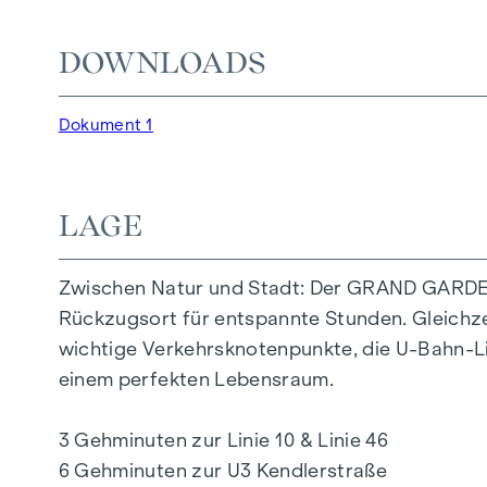
alle Generationen. Hier trifft Natur auf urba
DOWNLOADS
Die Gemeinschaftsplätze mit Bänken und Tisch
Generationen. Ein einladender Kinderspielber
sodass die Kinder sorgenfrei und sicher spiel
Dokument 1
Die exklusive Nutzung durch die BewohnerInn
außer-gewöhnliche Wohnqualität. Erleben S
LAGE
IHR ZUHAUSE MIT WEITBLICK UND FREIRA
Zwischen Natur und Stadt: Der GRAND GARDEN
Im GRAND GARDEN wohnen Sie nicht nur – Sie 
Rückzugsort für entspannte Stunden. Gleichzei
Flair. Ein besonderes Merkmal bildet die hochw
wichtige Verkehrsknotenpunkte, die U-Bahn-Li
optimales Wohngefühl sorgt. Der vielfältige W
einem perfekten Lebensraum.
Lebenskonzepte. Das Wohnprojekt bietet den 
eine nahtlose Verbindung zwischen Ihrem Leb
3 Gehminuten zur Linie 10 & Linie 46
6 Gehminuten zur U3 Kendlerstraße