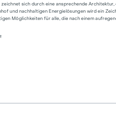
eichnet sich durch eine ansprechende Architektur, 
hof und nachhaltigen Energielösungen wird ein Zeich
ältigen Möglichkeiten für alle, die nach einem aufreg
t
ger Straße 26
agasse 31
mmer
um