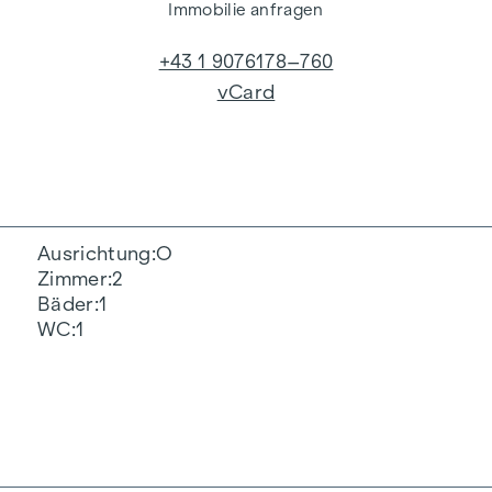
Immobilie anfragen
+43 1 9076178–760
vCard
Ausrichtung
O
Zimmer
2
Bäder
1
WC
1