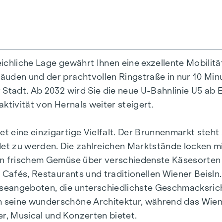
 und Townhouses bieten mit ihren vielfältigen Grun
eichliche Lage gewährt Ihnen eine exzellente Mobilitä
agliches Wohnambiente erzeugen die edlen Eichenpa
uden und der prachtvollen Ringstraße in nur 10 Minut
emperatur lässt sich bequem über die Fußbodenheizu
 Stadt. Ab 2032 wird Sie die neue U-Bahnlinie U5 ab 
res oder Rollläden regulieren. In den Dachgeschossw
ktivität von Hernals weiter steigert.
genehm kühl bleibt. Jede Wohneinheit verfügt über e
ealen Rückzugsort für Erholung und Entspannung bie
eine einzigartige Vielfalt. Der Brunnenmarkt steht a
det zu werden. Die zahlreichen Marktstände locken m
on frischem Gemüse über verschiedenste Käsesorten b
Cafés, Restaurants und traditionellen Wiener Beisln. 
eiseangeboten, die unterschiedlichste Geschmacksrich
seine wunderschöne Architektur, während das Wiener
, Musical und Konzerten bietet.