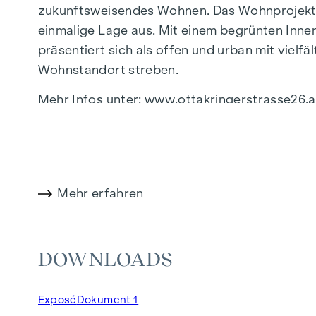
zukunftsweisendes Wohnen. Das Wohnprojekt z
einmalige Lage aus. Mit einem begrünten Innen
präsentiert sich als offen und urban mit vielf
Wohnstandort streben.
Mehr Infos unter:
www.ottakringerstrasse26.a
HIGHLIGHTS
32 Eigentumswohnungen im Bauteil Ottakrin
20 Eigentumswohnungen im Bauteil Veronik
Mehr erfahren
8 Eigentumswohnungen im Townhouse
1 Geschäftslokal
Wohnflächen von ca. 33–121 m² | 2 bis 5 Zi
DOWNLOADS
Gärten, Balkone, Loggien, Dachterrassen
Kleinkinderspielplatz und Fahrradabstellra
Exposé
Dokument 1
Fassadenbegrünung | Innenhof-Ruheoase