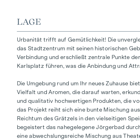
30 Tiefgaragenstellplätze
LAGE
UNVERGLEICHLICHES WOHNGEFÜHL
Die sorgfältig geplanten Eigentumswohnungen
Urbanität trifft auf Gemütlichkeit! Die unvergl
Lebensphase die ideale Wohnlösung. Ein beh
das Stadtzentrum mit seinen historischen Gebä
Sanitärausstattung in den Bädern. Die Raumt
Verbindung und erschließt zentrale Punkte der
sowie über die elektrisch bedienbaren Raffsto
Karlsplatz führen, was die Anbindung und Attra
Klimaanlagen dafür, dass es auch im Sommer an
Wohnräume nach außen erweitert und einen id
Die Umgebung rund um Ihr neues Zuhause bietet 
Vielfalt und Aromen, die darauf warten, erkun
AUSSTATTUNG
und qualitativ hochwertigen Produkten, die v
das Projekt reiht sich eine bunte Mischung aus 
Eichenparkettböden
Reichtum des Grätzels in den vielseitigen Sp
Stilvolle Markenfliesen
begeistert das nahegelegene Jörgerbad durch 
Außenliegender elektrischer Sonnenschutz
eine abwechslungsreiche Mischung aus Theater
Klimaanlage im DG