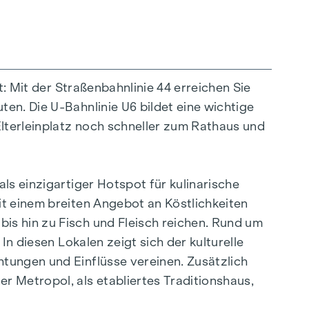
drissen und Wohnungsgrößen für jede
t: Mit der Straßenbahnlinie 44 erreichen Sie
rkettböden sowie die hochwertige
en. Die U-Bahnlinie U6 bildet eine wichtige
ng, die durch Fernwärme betrieben wird,
Elterleinplatz noch schneller zum Rathaus und
ohnungen sorgen zusätzlich installierte
ine eigene private Freifläche, die die
tet.
ls einzigartiger Hotspot für kulinarische
it einem breiten Angebot an Köstlichkeiten
is hin zu Fisch und Fleisch reichen. Rund um
In diesen Lokalen zeigt sich der kulturelle
tungen und Einflüsse vereinen. Zusätzlich
 Metropol, als etabliertes Traditionshaus,