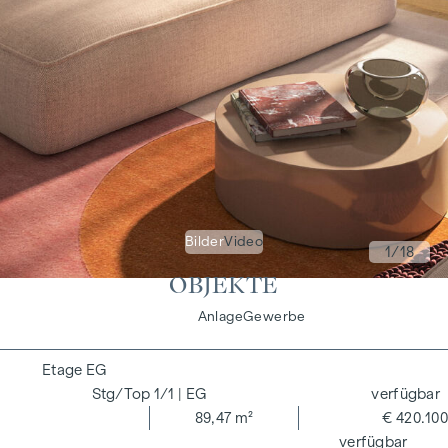
Bilder
Video
1
/18
OBJEKTE
Wohnen
Anlage
Gewerbe
EG
1/1
| EG
verfügbar
89,47 m²
€ 420.100
verfügbar