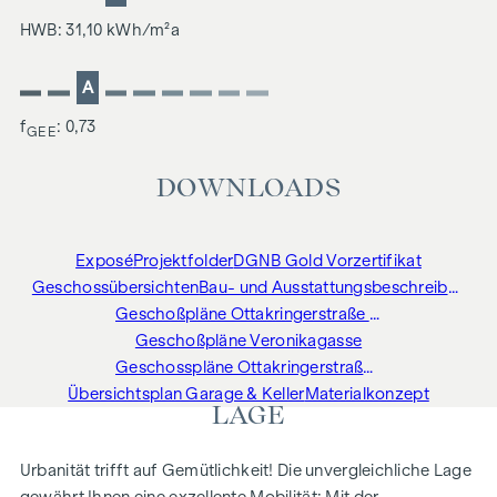
HWB: 31,10 kWh/m²a
A
f
: 0,73
GEE
DOWNLOADS
Exposé
Projektfolder
DGNB Gold Vorzertifikat
Geschossübersichten
Bau- und Ausstattungsbeschreibung
Geschoßpläne Ottakringerstraße Stiege 2
Geschoßpläne Veronikagasse
Geschosspläne Ottakringerstraße Stiege 1
Übersichtsplan Garage & Keller
Materialkonzept
LAGE
Urbanität trifft auf Gemütlichkeit! Die unvergleichliche Lage
gewährt Ihnen eine exzellente Mobilität: Mit der