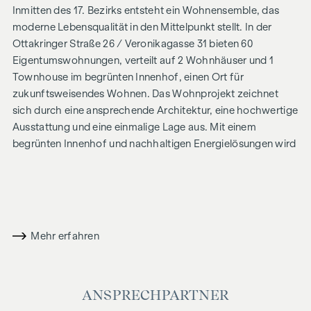
Inmitten des 17. Bezirks entsteht ein Wohnensemble, das
moderne Lebensqualität in den Mittelpunkt stellt. In der
Ottakringer Straße 26 / Veronikagasse 31 bieten 60
Eigentumswohnungen, verteilt auf 2 Wohnhäuser und 1
Townhouse im begrünten Innenhof, einen Ort für
zukunftsweisendes Wohnen. Das Wohnprojekt zeichnet
sich durch eine ansprechende Architektur, eine hochwertige
Ausstattung und eine einmalige Lage aus. Mit einem
begrünten Innenhof und nachhaltigen Energielösungen wird
ein Zeichen für Nachhaltigkeit gesetzt. Das Grätzl
präsentiert sich als offen und urban mit vielfältigen
Möglichkeiten für alle, die nach einem aufregenden und
gleichzeitig entspannten Wohnstandort streben.
Mehr erfahren
UNVERGLEICHLICHES WOHNGEFÜHL
Die sorgfältig geplanten Eigentumswohnungen und
Townhouses bieten mit ihren vielfältigen Grundrissen und
ANSPRECHPARTNER
Wohnungsgrößen für jede Lebensphase die ideale